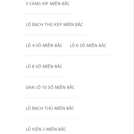
3 CÀNG VIP MIỀN BẮC
LÔ BẠCH THỦ KÉP MIỀN BẮC
LÔ 4 SỐ MIỀN BẮC
LÔ 6 SỐ MIỀN BẮC
LÔ 8 SỐ MIỀN BẮC
DÀN LÔ 10 SỐ MIỀN BẮC
LÔ BẠCH THỦ MIỀN BẮC
LÔ XIÊN 2 MIỀN BẮC