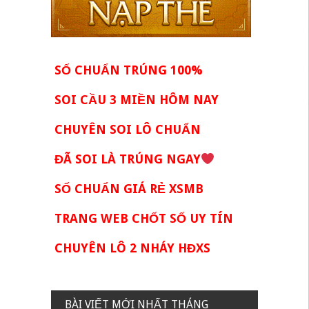
SỐ CHUẨN TRÚNG 100%
SOI CẦU 3 MIỀN HÔM NAY
CHUYÊN SOI LÔ CHUẨN
ĐÃ SOI LÀ TRÚNG NGAY
SỐ CHUẨN GIÁ RẺ XSMB
TRANG WEB CHỐT SỐ UY TÍN
CHUYÊN LÔ 2 NHÁY HĐXS
BÀI VIẾT MỚI NHẤT THÁNG