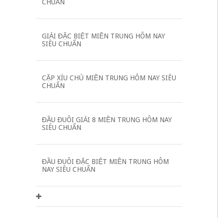
CHUẨN
GIẢI ĐẶC BIỆT MIỀN TRUNG HÔM NAY
SIÊU CHUẨN
CẶP XÍU CHỦ MIỀN TRUNG HÔM NAY SIÊU
CHUẨN
ĐẦU ĐUÔI GIẢI 8 MIỀN TRUNG HÔM NAY
SIÊU CHUẨN
ĐẦU ĐUÔI ĐẶC BIỆT MIỀN TRUNG HÔM
NAY SIÊU CHUẨN