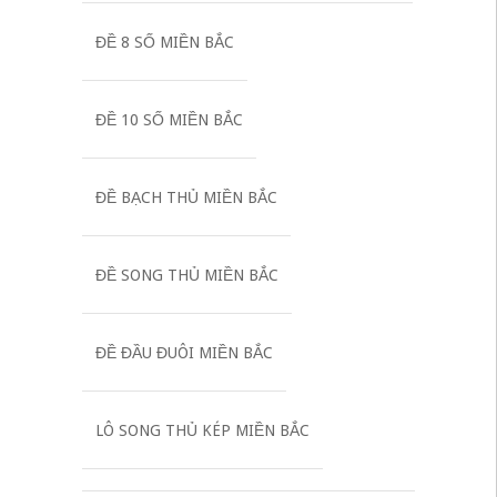
ĐỀ 8 SỐ MIỀN BẮC
ĐỀ 10 SỐ MIỀN BẮC
ĐỀ BẠCH THỦ MIỀN BẮC
ĐỀ SONG THỦ MIỀN BẮC
ĐỀ ĐẦU ĐUÔI MIỀN BẮC
LÔ SONG THỦ KÉP MIỀN BẮC