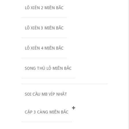
LÔ XIÊN 2 MIỀN BẮC
LÔ XIÊN 3 MIỀN BẮC
LÔ XIÊN 4 MIỀN BẮC
SONG THỦ LÔ MIỀN BẮC
SOI CẦU MB VÍP NHẤT
CẶP 3 CÀNG MIỀN BẮC