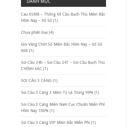
DANH MỤC
Cau XSMB – Thống Kê Cầu Bạch Thủ Miền Bắc
Hôm Nay – Xổ Số
(1)
Chưa phân loại
(4)
Giờ Vàng Chốt Số Miền Bắc Hôm Nay – Xổ Số
666
(1)
Soi Cầu 24h – Soi Cầu 247 – Soi Cầu Bạch Thủ
CHÍNH XÁC
(1)
SOI CẦU 3 CÀNG
(1)
Soi Cầu 3 Càng 3 Miền Tỷ Lệ Trúng 99%
(1)
Soi Cầu 3 Càng Miền Nam Cực Chuẩn Miễn Phí
Hôm Nay 100%
(1)
Soi Cầu 3 Càng VIP Miền Bắc Miễn Phí
(1)