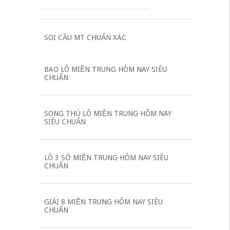
SOI CẦU MT CHUẨN XÁC
BAO LÔ MIỀN TRUNG HÔM NAY SIÊU
CHUẨN
SONG THỦ LÔ MIỀN TRUNG HÔM NAY
SIÊU CHUẨN
LÔ 3 SỐ MIỀN TRUNG HÔM NAY SIÊU
CHUẨN
GIẢI 8 MIỀN TRUNG HÔM NAY SIÊU
CHUẨN