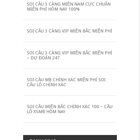
SOI CẦU 3 CÀNG MIỀN NAM CỰC CHUẨN
MIỄN PHÍ HÔM NAY 100%
SOI CẦU 3 CÀNG VIP MIỀN BẮC MIỄN PHÍ
SOI CẦU 3 CÀNG VIP MIỀN BẮC MIỄN PHÍ
– DỰ ĐOÁN 247
SOI CẦU MB CHÍNH XÁC MIỄN PHÍ SOI
CẦU LÔ CHÍNH XÁC
SOI CẦU MIỀN BẮC CHÍNH XÁC 100 – CẦU
LÔ XSMB HÔM NAY