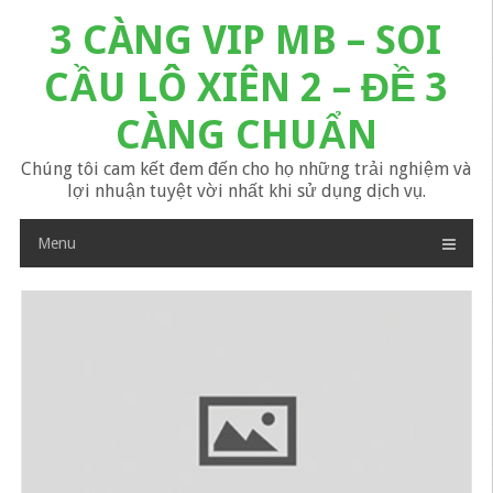
Skip
3 CÀNG VIP MB – SOI
to
content
CẦU LÔ XIÊN 2 – ĐỀ 3
CÀNG CHUẨN
Chúng tôi cam kết đem đến cho họ những trải nghiệm và
lợi nhuận tuyệt vời nhất khi sử dụng dịch vụ.
Menu