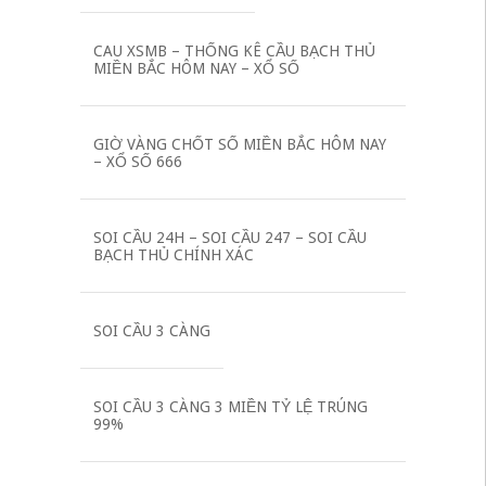
CAU XSMB – THỐNG KÊ CẦU BẠCH THỦ
MIỀN BẮC HÔM NAY – XỔ SỐ
GIỜ VÀNG CHỐT SỐ MIỀN BẮC HÔM NAY
– XỔ SỐ 666
SOI CẦU 24H – SOI CẦU 247 – SOI CẦU
BẠCH THỦ CHÍNH XÁC
SOI CẦU 3 CÀNG
SOI CẦU 3 CÀNG 3 MIỀN TỶ LỆ TRÚNG
99%