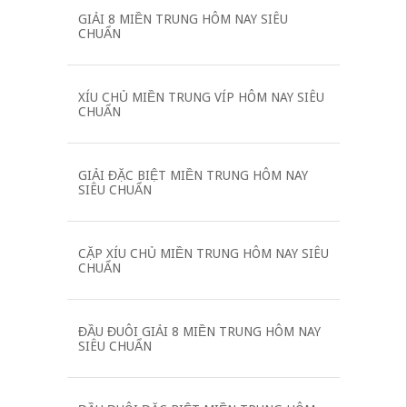
GIẢI 8 MIỀN TRUNG HÔM NAY SIÊU
CHUẨN
XÍU CHỦ MIỀN TRUNG VÍP HÔM NAY SIÊU
CHUẨN
GIẢI ĐẶC BIỆT MIỀN TRUNG HÔM NAY
SIÊU CHUẨN
CẶP XÍU CHỦ MIỀN TRUNG HÔM NAY SIÊU
CHUẨN
ĐẦU ĐUÔI GIẢI 8 MIỀN TRUNG HÔM NAY
SIÊU CHUẨN