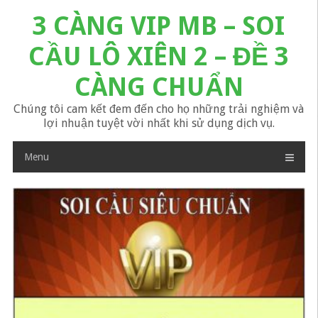
Skip
3 CÀNG VIP MB – SOI
to
content
CẦU LÔ XIÊN 2 – ĐỀ 3
CÀNG CHUẨN
Chúng tôi cam kết đem đến cho họ những trải nghiệm và
lợi nhuận tuyệt vời nhất khi sử dụng dịch vụ.
Menu