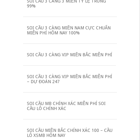
SOI CẦU 3 CÀNG 3 MIỀN TỶ LỆ TRÚNG
99%
SOI CẦU 3 CÀNG MIỀN NAM CỰC CHUẨN
MIỄN PHÍ HÔM NAY 100%
SOI CẦU 3 CÀNG VIP MIỀN BẮC MIỄN PHÍ
SOI CẦU 3 CÀNG VIP MIỀN BẮC MIỄN PHÍ
– DỰ ĐOÁN 247
SOI CẦU MB CHÍNH XÁC MIỄN PHÍ SOI
CẦU LÔ CHÍNH XÁC
SOI CẦU MIỀN BẮC CHÍNH XÁC 100 – CẦU
LÔ XSMB HÔM NAY