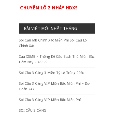
CHUYÊN LÔ 2 NHÁY HĐXS
BÀI VIẾT MỚI NHẤT THÁNG
Soi Cầu Mb Chính Xác Miễn Phí Soi Cầu Lô
Chính Xác
Cau XSMB – Thống Kê Cầu Bạch Thủ Miền Bắc
Hôm Nay – Xổ Số
Soi Cầu 3 Càng 3 Miền Tỷ Lệ Trúng 99%
Soi Cầu 3 Càng VIP Miền Bắc Miễn Phí – Dự
Đoán 247
Soi Cầu 3 Càng VIP Miền Bắc Miễn Phí
SOI CẦU 3 CÀNG