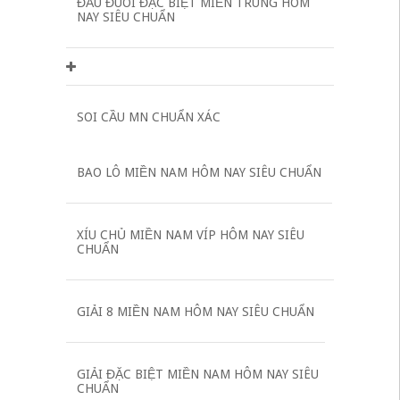
ĐẦU ĐUÔI ĐẶC BIỆT MIỀN TRUNG HÔM
NAY SIÊU CHUẨN
SOI CẦU MN CHUẨN XÁC
BAO LÔ MIỀN NAM HÔM NAY SIÊU CHUẨN
XÍU CHỦ MIỀN NAM VÍP HÔM NAY SIÊU
CHUẨN
GIẢI 8 MIỀN NAM HÔM NAY SIÊU CHUẨN
GIẢI ĐẶC BIỆT MIỀN NAM HÔM NAY SIÊU
CHUẨN