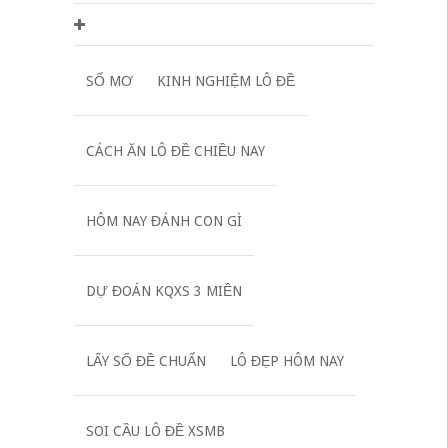
SỔ MƠ
KINH NGHIỆM LÔ ĐỀ
CÁCH ĂN LÔ ĐỀ CHIỀU NAY
HÔM NAY ĐÁNH CON GÌ
DỰ ĐOÁN KQXS 3 MIỀN
LẤY SỐ ĐỀ CHUẨN
LÔ ĐẸP HÔM NAY
SOI CẦU LÔ ĐỀ XSMB