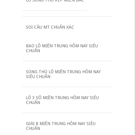
SOI CẦU MT CHUẨN XÁC
BAO LÔ MIỀN TRUNG HÔM NAY SIÊU
CHUẨN
SONG THỦ LÔ MIỀN TRUNG HÔM NAY
SIÊU CHUẨN
LÔ 3 SỐ MIỀN TRUNG HÔM NAY SIÊU
CHUẨN
GIẢI 8 MIỀN TRUNG HÔM NAY SIÊU
CHUẨN