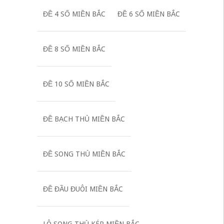
ĐỀ 4 SỐ MIỀN BẮC
ĐỀ 6 SỐ MIỀN BẮC
ĐỀ 8 SỐ MIỀN BẮC
ĐỀ 10 SỐ MIỀN BẮC
ĐỀ BẠCH THỦ MIỀN BẮC
ĐỀ SONG THỦ MIỀN BẮC
ĐỀ ĐẦU ĐUÔI MIỀN BẮC
LÔ SONG THỦ KÉP MIỀN BẮC