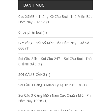
DANH MỤC
Cau XSMB – Thống Kê Cầu Bạch Thủ Miền Bắc
Hôm Nay – Xổ Số
(1)
Chưa phân loại
(4)
Giờ Vàng Chốt Số Miền Bắc Hôm Nay – Xổ Số
666
(1)
Soi Cầu 24h – Soi Cầu 247 – Soi Cầu Bạch Thủ
CHÍNH XÁC
(1)
SOI CẦU 3 CÀNG
(1)
Soi Cầu 3 Càng 3 Miền Tỷ Lệ Trúng 99%
(1)
Soi Cầu 3 Càng Miền Nam Cực Chuẩn Miễn Phí
Hôm Nay 100%
(1)