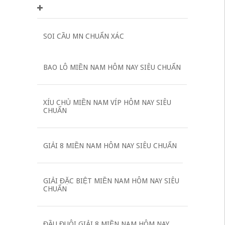
SOI CẦU MN CHUẨN XÁC
BAO LÔ MIỀN NAM HÔM NAY SIÊU CHUẨN
XÍU CHỦ MIỀN NAM VÍP HÔM NAY SIÊU
CHUẨN
GIẢI 8 MIỀN NAM HÔM NAY SIÊU CHUẨN
GIẢI ĐẶC BIỆT MIỀN NAM HÔM NAY SIÊU
CHUẨN
ĐẦU ĐUÔI GIẢI 8 MIỀN NAM HÔM NAY