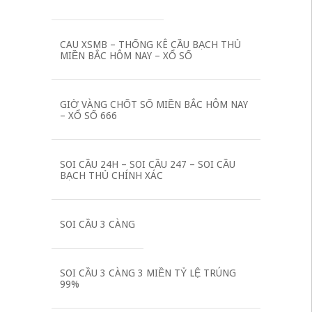
CAU XSMB – THỐNG KÊ CẦU BẠCH THỦ
MIỀN BẮC HÔM NAY – XỔ SỐ
GIỜ VÀNG CHỐT SỐ MIỀN BẮC HÔM NAY
– XỔ SỐ 666
SOI CẦU 24H – SOI CẦU 247 – SOI CẦU
BẠCH THỦ CHÍNH XÁC
SOI CẦU 3 CÀNG
SOI CẦU 3 CÀNG 3 MIỀN TỶ LỆ TRÚNG
99%