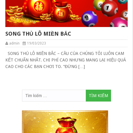
SONG THỦ LÔ MIỀN BẮC
admin
19/03/2023
SONG THỦ LÔ MIỀN BẮC – CẦU CỦA CHÚNG TÔI LUÔN CAM
KẾT CHUẨN NHẤT. CHI PHÍ CAO NHƯNG MANG LẠI HIỆU QUẢ
CAO CHO CÁC BẠN CHƠI TO. “ĐỪNG […]
Tìm
kiếm
cho: