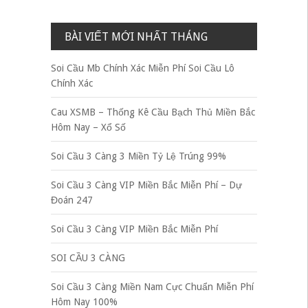
BÀI VIẾT MỚI NHẤT THÁNG
Soi Cầu Mb Chính Xác Miễn Phí Soi Cầu Lô
Chính Xác
Cau XSMB – Thống Kê Cầu Bạch Thủ Miền Bắc
Hôm Nay – Xổ Số
Soi Cầu 3 Càng 3 Miền Tỷ Lệ Trúng 99%
Soi Cầu 3 Càng VIP Miền Bắc Miễn Phí – Dự
Đoán 247
Soi Cầu 3 Càng VIP Miền Bắc Miễn Phí
SOI CẦU 3 CÀNG
Soi Cầu 3 Càng Miền Nam Cực Chuẩn Miễn Phí
Hôm Nay 100%