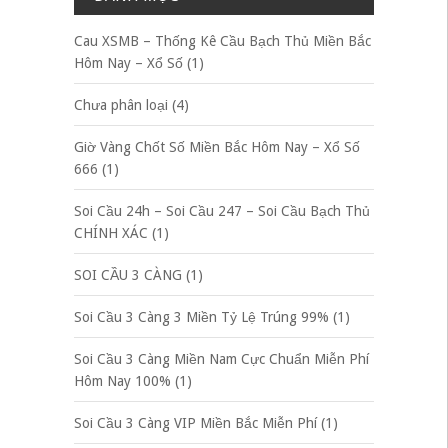
Cau XSMB – Thống Kê Cầu Bạch Thủ Miền Bắc
Hôm Nay – Xổ Số
(1)
Chưa phân loại
(4)
Giờ Vàng Chốt Số Miền Bắc Hôm Nay – Xổ Số
666
(1)
Soi Cầu 24h – Soi Cầu 247 – Soi Cầu Bạch Thủ
CHÍNH XÁC
(1)
SOI CẦU 3 CÀNG
(1)
Soi Cầu 3 Càng 3 Miền Tỷ Lệ Trúng 99%
(1)
Soi Cầu 3 Càng Miền Nam Cực Chuẩn Miễn Phí
Hôm Nay 100%
(1)
Soi Cầu 3 Càng VIP Miền Bắc Miễn Phí
(1)