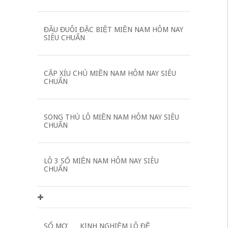
ĐẦU ĐUÔI ĐẶC BIỆT MIỀN NAM HÔM NAY
SIÊU CHUẨN
CẶP XÍU CHỦ MIỀN NAM HÔM NAY SIÊU
CHUẨN
SONG THỦ LÔ MIỀN NAM HÔM NAY SIÊU
CHUẨN
LÔ 3 SỐ MIỀN NAM HÔM NAY SIÊU
CHUẨN
SỔ MƠ
KINH NGHIỆM LÔ ĐỀ