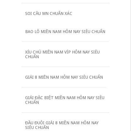
SOI CẦU MN CHUẨN XÁC
BAO LÔ MIỀN NAM HÔM NAY SIÊU CHUẨN
XÍU CHỦ MIỀN NAM VÍP HÔM NAY SIÊU
CHUẨN
GIẢI 8 MIỀN NAM HÔM NAY SIÊU CHUẨN
GIẢI ĐẶC BIỆT MIỀN NAM HÔM NAY SIÊU
CHUẨN
ĐẦU ĐUÔI GIẢI 8 MIỀN NAM HÔM NAY
SIÊU CHUẨN