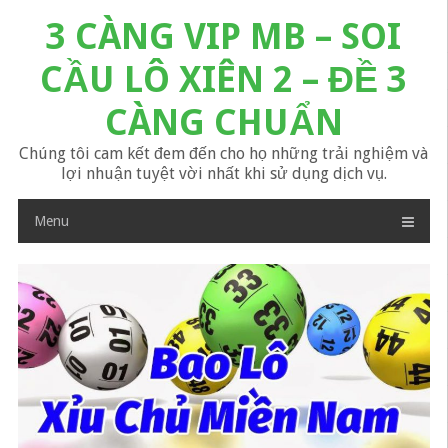
Skip
3 CÀNG VIP MB – SOI
to
content
CẦU LÔ XIÊN 2 – ĐỀ 3
CÀNG CHUẨN
Chúng tôi cam kết đem đến cho họ những trải nghiệm và
lợi nhuận tuyệt vời nhất khi sử dụng dịch vụ.
Menu