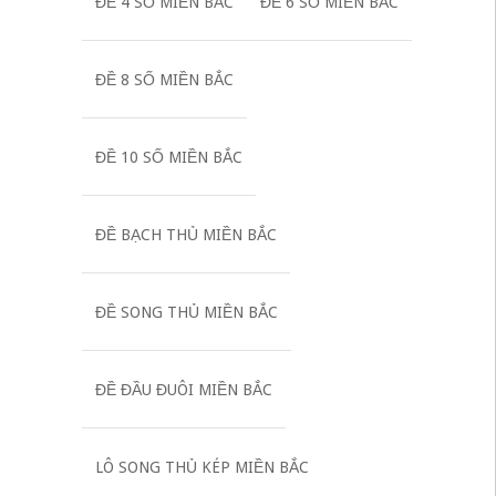
ĐỀ 4 SỐ MIỀN BẮC
ĐỀ 6 SỐ MIỀN BẮC
ĐỀ 8 SỐ MIỀN BẮC
ĐỀ 10 SỐ MIỀN BẮC
ĐỀ BẠCH THỦ MIỀN BẮC
ĐỀ SONG THỦ MIỀN BẮC
ĐỀ ĐẦU ĐUÔI MIỀN BẮC
LÔ SONG THỦ KÉP MIỀN BẮC