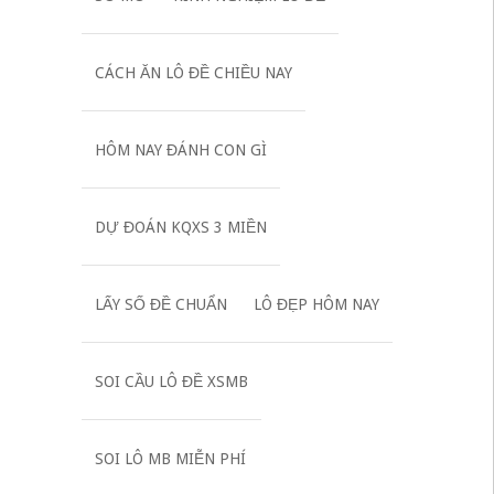
CÁCH ĂN LÔ ĐỀ CHIỀU NAY
HÔM NAY ĐÁNH CON GÌ
DỰ ĐOÁN KQXS 3 MIỀN
LẤY SỐ ĐỀ CHUẨN
LÔ ĐẸP HÔM NAY
SOI CẦU LÔ ĐỀ XSMB
SOI LÔ MB MIỄN PHÍ