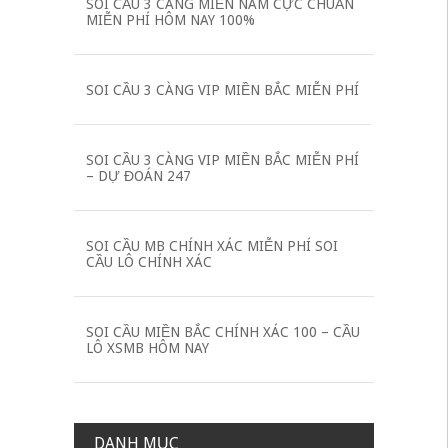
SOI CẦU 3 CÀNG MIỀN NAM CỰC CHUẨN
MIỄN PHÍ HÔM NAY 100%
SOI CẦU 3 CÀNG VIP MIỀN BẮC MIỄN PHÍ
SOI CẦU 3 CÀNG VIP MIỀN BẮC MIỄN PHÍ
– DỰ ĐOÁN 247
SOI CẦU MB CHÍNH XÁC MIỄN PHÍ SOI
CẦU LÔ CHÍNH XÁC
SOI CẦU MIỀN BẮC CHÍNH XÁC 100 – CẦU
LÔ XSMB HÔM NAY
DANH MỤC