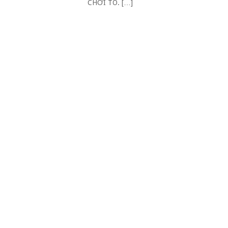
CHƠI TO. […]