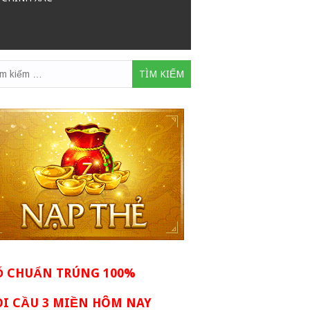
m
:
Ố CHUẨN TRÚNG 100%
OI CẦU 3 MIỀN HÔM NAY