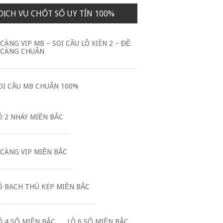
DỊCH VỤ CHỐT SỐ UY TÍN 100%
 CÀNG VIP MB – SOI CẦU LÔ XIÊN 2 – ĐỀ
 CÀNG CHUẨN
OI CẦU MB CHUẨN 100%
Ô 2 NHÁY MIỀN BẮC
 CÀNG VIP MIỀN BẮC
Ô BẠCH THỦ KÉP MIỀN BẮC
Ô 4 SỐ MIỀN BẮC
LÔ 6 SỐ MIỀN BẮC