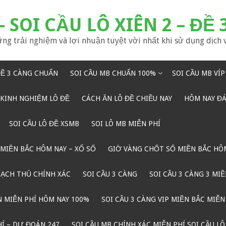
– SOI CẦU LÔ XIÊN 2 – Đ
ng trải nghiệm và lợi nhuận tuyệt vời nhất khi sử dụng dịch 
 ĐỀ 3 CÀNG CHUẨN
SOI CẦU MB CHUẨN 100%
SOI CẦU MB VÍ
KINH NGHIỆM LÔ ĐỀ
CÁCH ĂN LÔ ĐỀ CHIỀU NAY
HÔM NAY ĐÁ
SOI CẦU LÔ ĐỀ XSMB
SOI LÔ MB MIỄN PHÍ
MIỀN BẮC HÔM NAY – XỔ SỐ
GIỜ VÀNG CHỐT SỐ MIỀN BẮC HÔM
 BẠCH THỦ CHÍNH XÁC
SOI CẦU 3 CÀNG
SOI CẦU 3 CÀNG 3 MI
N MIỄN PHÍ HÔM NAY 100%
SOI CẦU 3 CÀNG VIP MIỀN BẮC MIỄN
HÍ – DỰ ĐOÁN 247
SOI CẦU MB CHÍNH XÁC MIỄN PHÍ SOI CẦU LÔ