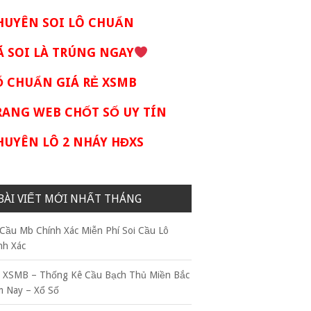
HUYÊN SOI LÔ CHUẨN
Ã SOI LÀ TRÚNG NGAY
Ố CHUẨN GIÁ RẺ XSMB
RANG WEB CHỐT SỐ UY TÍN
HUYÊN LÔ 2 NHÁY HĐXS
BÀI VIẾT MỚI NHẤT THÁNG
 Cầu Mb Chính Xác Miễn Phí Soi Cầu Lô
nh Xác
 XSMB – Thống Kê Cầu Bạch Thủ Miền Bắc
 Nay – Xổ Số