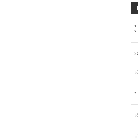
3
3
S
L
3
L
L