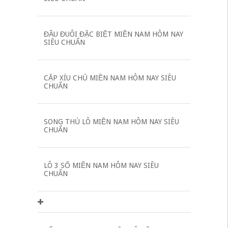
ĐẦU ĐUÔI ĐẶC BIỆT MIỀN NAM HÔM NAY
SIÊU CHUẨN
CẶP XÍU CHỦ MIỀN NAM HÔM NAY SIÊU
CHUẨN
SONG THỦ LÔ MIỀN NAM HÔM NAY SIÊU
CHUẨN
LÔ 3 SỐ MIỀN NAM HÔM NAY SIÊU
CHUẨN