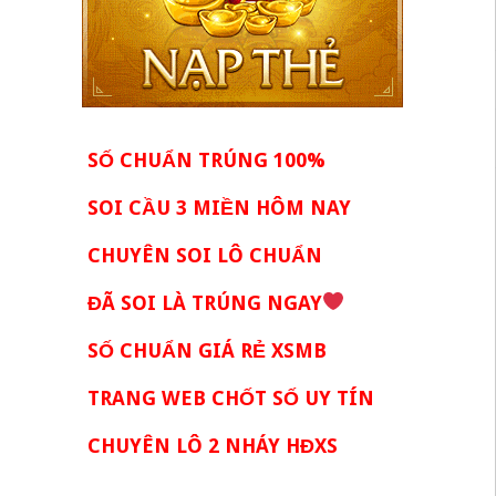
SỐ CHUẨN TRÚNG 100%
SOI CẦU 3 MIỀN HÔM NAY
CHUYÊN SOI LÔ CHUẨN
ĐÃ SOI LÀ TRÚNG NGAY
SỐ CHUẨN GIÁ RẺ XSMB
TRANG WEB CHỐT SỐ UY TÍN
CHUYÊN LÔ 2 NHÁY HĐXS