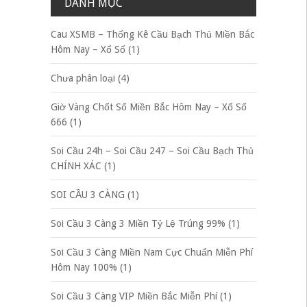
DANH MỤC
Cau XSMB – Thống Kê Cầu Bạch Thủ Miền Bắc
Hôm Nay – Xổ Số
(1)
Chưa phân loại
(4)
Giờ Vàng Chốt Số Miền Bắc Hôm Nay – Xổ Số
666
(1)
Soi Cầu 24h – Soi Cầu 247 – Soi Cầu Bạch Thủ
CHÍNH XÁC
(1)
SOI CẦU 3 CÀNG
(1)
Soi Cầu 3 Càng 3 Miền Tỷ Lệ Trúng 99%
(1)
Soi Cầu 3 Càng Miền Nam Cực Chuẩn Miễn Phí
Hôm Nay 100%
(1)
Soi Cầu 3 Càng VIP Miền Bắc Miễn Phí
(1)