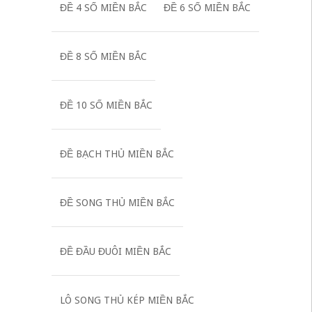
ĐỀ 4 SỐ MIỀN BẮC
ĐỀ 6 SỐ MIỀN BẮC
ĐỀ 8 SỐ MIỀN BẮC
ĐỀ 10 SỐ MIỀN BẮC
ĐỀ BẠCH THỦ MIỀN BẮC
ĐỀ SONG THỦ MIỀN BẮC
ĐỀ ĐẦU ĐUÔI MIỀN BẮC
LÔ SONG THỦ KÉP MIỀN BẮC