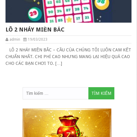
LÔ 2 NHÁY MIỀN BẮC
admin
19/03/2023
LÔ 2 NHÁY MIỀN BẮC – CẦU CỦA CHÚNG TÔI LUÔN CAM KẾT
CHUẨN NHẤT. CHI PHÍ CAO NHƯNG MANG LẠI HIỆU QUẢ CAO
CHO CÁC BẠN CHƠI TO. […]
Tìm
kiếm
cho: