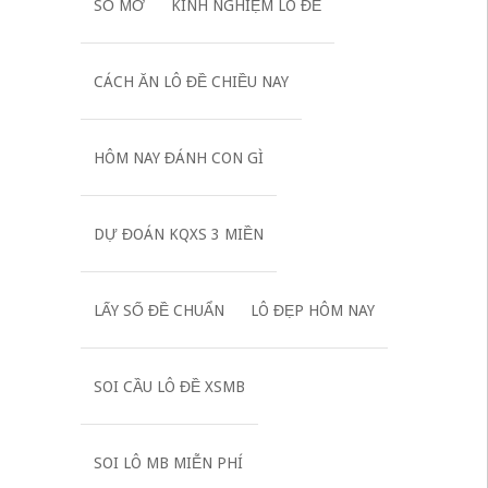
SỔ MƠ
KINH NGHIỆM LÔ ĐỀ
CÁCH ĂN LÔ ĐỀ CHIỀU NAY
HÔM NAY ĐÁNH CON GÌ
DỰ ĐOÁN KQXS 3 MIỀN
LẤY SỐ ĐỀ CHUẨN
LÔ ĐẸP HÔM NAY
SOI CẦU LÔ ĐỀ XSMB
SOI LÔ MB MIỄN PHÍ