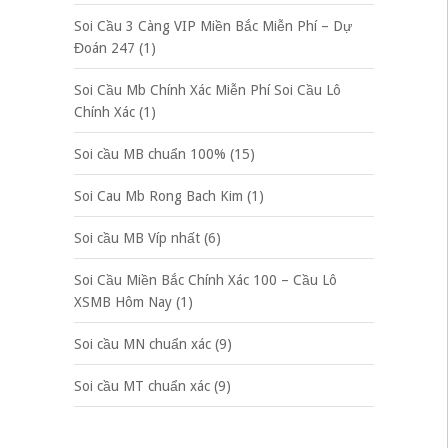
Soi Cầu 3 Càng VIP Miền Bắc Miễn Phí – Dự
Đoán 247
(1)
Soi Cầu Mb Chính Xác Miễn Phí Soi Cầu Lô
Chính Xác
(1)
Soi cầu MB chuẩn 100%
(15)
Soi Cau Mb Rong Bach Kim
(1)
Soi cầu MB Víp nhất
(6)
Soi Cầu Miền Bắc Chính Xác 100 – Cầu Lô
XSMB Hôm Nay
(1)
Soi cầu MN chuẩn xác
(9)
Soi cầu MT chuẩn xác
(9)