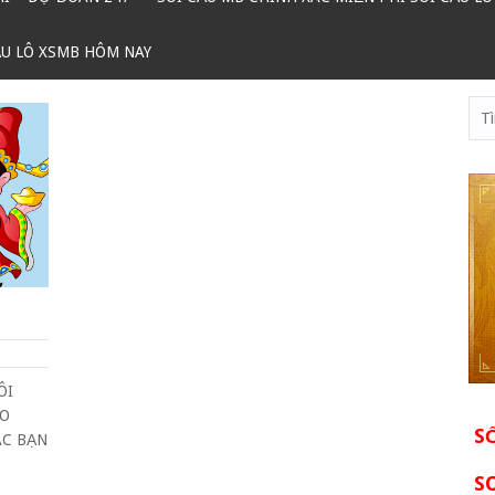
ẦU LÔ XSMB HÔM NAY
Tìm
kiế
cho
ÔI
AO
S
ÁC BẠN
S