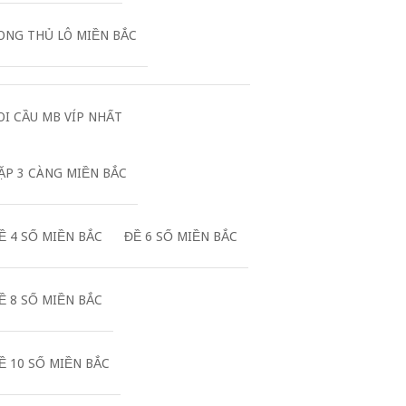
ONG THỦ LÔ MIỀN BẮC
OI CẦU MB VÍP NHẤT
ẶP 3 CÀNG MIỀN BẮC
Ề 4 SỐ MIỀN BẮC
ĐỀ 6 SỐ MIỀN BẮC
Ề 8 SỐ MIỀN BẮC
Ề 10 SỐ MIỀN BẮC