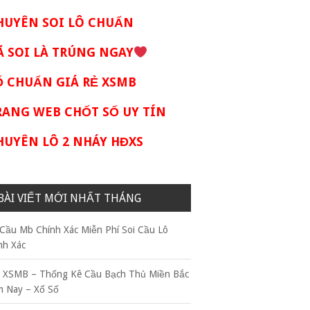
HUYÊN SOI LÔ CHUẨN
Ã SOI LÀ TRÚNG NGAY
Ố CHUẨN GIÁ RẺ XSMB
RANG WEB CHỐT SỐ UY TÍN
HUYÊN LÔ 2 NHÁY HĐXS
BÀI VIẾT MỚI NHẤT THÁNG
 Cầu Mb Chính Xác Miễn Phí Soi Cầu Lô
nh Xác
 XSMB – Thống Kê Cầu Bạch Thủ Miền Bắc
 Nay – Xổ Số