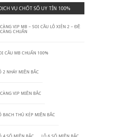
DỊCH VỤ CHỐT SỐ UY TÍN 100%
 CÀNG VIP MB – SOI CẦU LÔ XIÊN 2 – ĐỀ
 CÀNG CHUẨN
OI CẦU MB CHUẨN 100%
Ô 2 NHÁY MIỀN BẮC
 CÀNG VIP MIỀN BẮC
Ô BẠCH THỦ KÉP MIỀN BẮC
Ô 4 SỐ MIỀN BẮC
LÔ 6 SỐ MIỀN BẮC