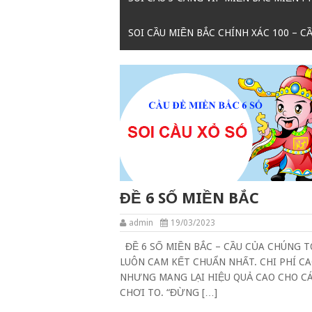
SOI CẦU MIỀN BẮC CHÍNH XÁC 100 – C
ĐỀ 6 SỐ MIỀN BẮC
admin
19/03/2023
ĐỀ 6 SỐ MIỀN BẮC – CẦU CỦA CHÚNG T
LUÔN CAM KẾT CHUẨN NHẤT. CHI PHÍ C
NHƯNG MANG LẠI HIỆU QUẢ CAO CHO C
CHƠI TO. “ĐỪNG […]