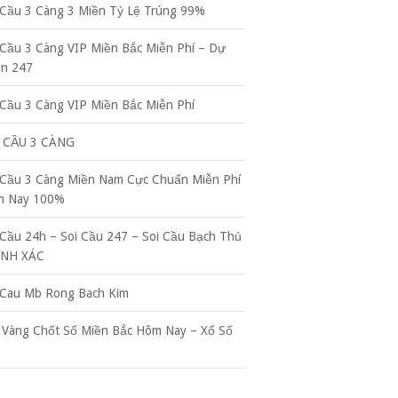
 Cầu 3 Càng 3 Miền Tỷ Lệ Trúng 99%
 Cầu 3 Càng VIP Miền Bắc Miễn Phí – Dự
n 247
 Cầu 3 Càng VIP Miền Bắc Miễn Phí
 CẦU 3 CÀNG
 Cầu 3 Càng Miền Nam Cực Chuẩn Miễn Phí
m Nay 100%
 Cầu 24h – Soi Cầu 247 – Soi Cầu Bạch Thủ
ÍNH XÁC
 Cau Mb Rong Bach Kim
 Vàng Chốt Số Miền Bắc Hôm Nay – Xổ Số