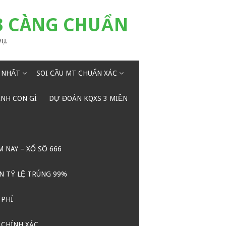
Ề 3 CÀNG CHUẨN
vụ.
P NHẤT
SOI CẦU MT CHUẨN XÁC
NH CON GÌ
DỰ ĐOÁN KQXS 3 MIỀN
 NAY – XỔ SỐ 666
ỀN TỶ LỆ TRÚNG 99%
 PHÍ
 CHÍNH XÁC