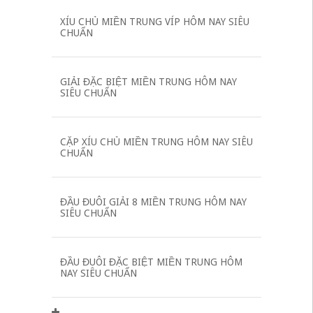
XÍU CHỦ MIỀN TRUNG VÍP HÔM NAY SIÊU
CHUẨN
GIẢI ĐẶC BIỆT MIỀN TRUNG HÔM NAY
SIÊU CHUẨN
CẶP XÍU CHỦ MIỀN TRUNG HÔM NAY SIÊU
CHUẨN
ĐẦU ĐUÔI GIẢI 8 MIỀN TRUNG HÔM NAY
SIÊU CHUẨN
ĐẦU ĐUÔI ĐẶC BIỆT MIỀN TRUNG HÔM
NAY SIÊU CHUẨN