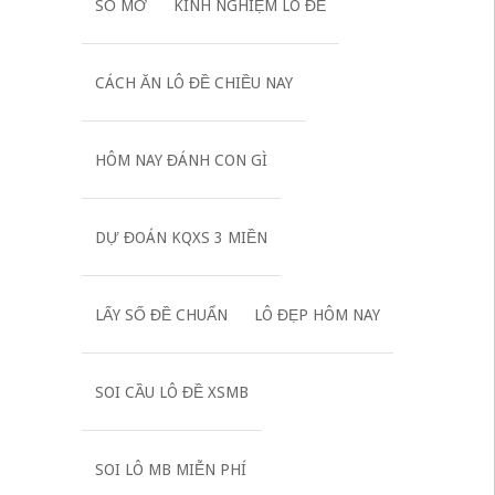
SỔ MƠ
KINH NGHIỆM LÔ ĐỀ
CÁCH ĂN LÔ ĐỀ CHIỀU NAY
HÔM NAY ĐÁNH CON GÌ
DỰ ĐOÁN KQXS 3 MIỀN
LẤY SỐ ĐỀ CHUẨN
LÔ ĐẸP HÔM NAY
SOI CẦU LÔ ĐỀ XSMB
SOI LÔ MB MIỄN PHÍ