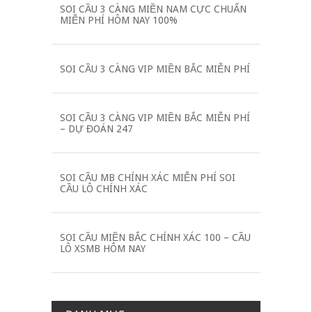
SOI CẦU 3 CÀNG MIỀN NAM CỰC CHUẨN
MIỄN PHÍ HÔM NAY 100%
SOI CẦU 3 CÀNG VIP MIỀN BẮC MIỄN PHÍ
SOI CẦU 3 CÀNG VIP MIỀN BẮC MIỄN PHÍ
– DỰ ĐOÁN 247
SOI CẦU MB CHÍNH XÁC MIỄN PHÍ SOI
CẦU LÔ CHÍNH XÁC
SOI CẦU MIỀN BẮC CHÍNH XÁC 100 – CẦU
LÔ XSMB HÔM NAY