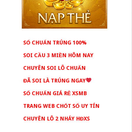
SỐ CHUẨN TRÚNG 100%
SOI CẦU 3 MIỀN HÔM NAY
CHUYÊN SOI LÔ CHUẨN
ĐÃ SOI LÀ TRÚNG NGAY
SỐ CHUẨN GIÁ RẺ XSMB
TRANG WEB CHỐT SỐ UY TÍN
CHUYÊN LÔ 2 NHÁY HĐXS