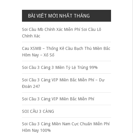
BÀI VIẾT MỚI NHẤT THÁNG
Soi Cầu Mb Chính Xác Miễn Phí Soi Cầu Lô
Chính Xác
Cau XSMB – Thống Kê Cầu Bạch Thủ Miền Bắc
Hôm Nay – Xổ Số
Soi Cầu 3 Càng 3 Miền Tỷ Lệ Trúng 99%
Soi Cầu 3 Càng VIP Miền Bắc Miễn Phí – Dự
Đoán 247
Soi Cầu 3 Càng VIP Miền Bắc Miễn Phí
SOI CẦU 3 CÀNG
Soi Cầu 3 Càng Miền Nam Cực Chuẩn Miễn Phí
Hôm Nay 100%