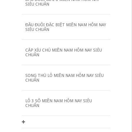
SIÊU CHUẨN
ĐẦU ĐUÔI ĐẶC BIỆT MIỀN NAM HÔM NAY
SIÊU CHUẨN
CẶP XÍU CHỦ MIỀN NAM HÔM NAY SIÊU
CHUẨN
SONG THỦ LÔ MIỀN NAM HÔM NAY SIÊU
CHUẨN
LÔ 3 SỐ MIỀN NAM HÔM NAY SIÊU
CHUẨN