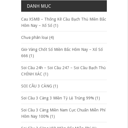
DANH MỤC
Cau XSMB – Thống Kê Cầu Bạch Thủ Miền Bắc
Hôm Nay – Xổ Số
(1)
Chưa phân loại
(4)
Giờ Vàng Chốt Số Miền Bắc Hôm Nay – Xổ Số
666
(1)
Soi Cầu 24h – Soi Cầu 247 – Soi Cầu Bạch Thủ
CHÍNH XÁC
(1)
SOI CẦU 3 CÀNG
(1)
Soi Cầu 3 Càng 3 Miền Tỷ Lệ Trúng 99%
(1)
Soi Cầu 3 Càng Miền Nam Cực Chuẩn Miễn Phí
Hôm Nay 100%
(1)