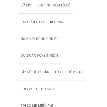
SỔ MƠ
KINH NGHIỆM LÔ ĐỀ
CÁCH ĂN LÔ ĐỀ CHIỀU NAY
HÔM NAY ĐÁNH CON GÌ
DỰ ĐOÁN KQXS 3 MIỀN
LẤY SỐ ĐỀ CHUẨN
LÔ ĐẸP HÔM NAY
SOI CẦU LÔ ĐỀ XSMB
SOI LÔ MB MIỄN PHÍ