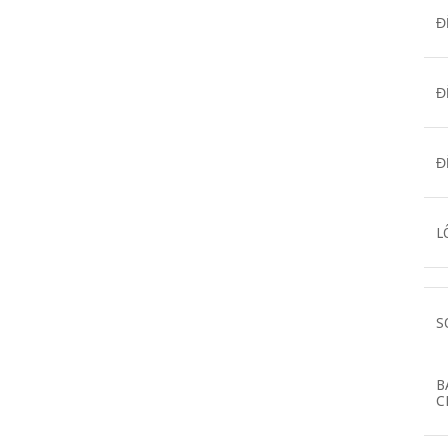
Đ
Đ
Đ
L
S
B
C