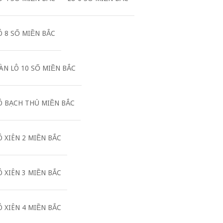
Ô 8 SỐ MIỀN BẮC
ÀN LÔ 10 SỐ MIỀN BẮC
Ô BẠCH THỦ MIỀN BẮC
Ô XIÊN 2 MIỀN BẮC
Ô XIÊN 3 MIỀN BẮC
Ô XIÊN 4 MIỀN BẮC