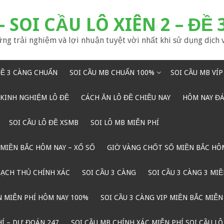
– SOI CẦU LÔ XIÊN 2 – Đ
ng trải nghiệm và lợi nhuận tuyệt vời nhất khi sử dụng dịch 
 ĐỀ 3 CÀNG CHUẨN
SOI CẦU MB CHUẨN 100%
SOI CẦU MB VÍ
KINH NGHIỆM LÔ ĐỀ
CÁCH ĂN LÔ ĐỀ CHIỀU NAY
HÔM NAY ĐÁ
SOI CẦU LÔ ĐỀ XSMB
SOI LÔ MB MIỄN PHÍ
MIỀN BẮC HÔM NAY – XỔ SỐ
GIỜ VÀNG CHỐT SỐ MIỀN BẮC HÔM
 BẠCH THỦ CHÍNH XÁC
SOI CẦU 3 CÀNG
SOI CẦU 3 CÀNG 3 MI
N MIỄN PHÍ HÔM NAY 100%
SOI CẦU 3 CÀNG VIP MIỀN BẮC MIỄN
HÍ – DỰ ĐOÁN 247
SOI CẦU MB CHÍNH XÁC MIỄN PHÍ SOI CẦU LÔ