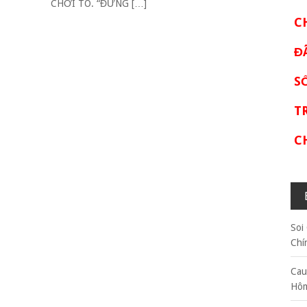
CHƠI TO. “ĐỪNG […]
C
Đ
S
T
C
Soi
Chí
Cau
Hôm