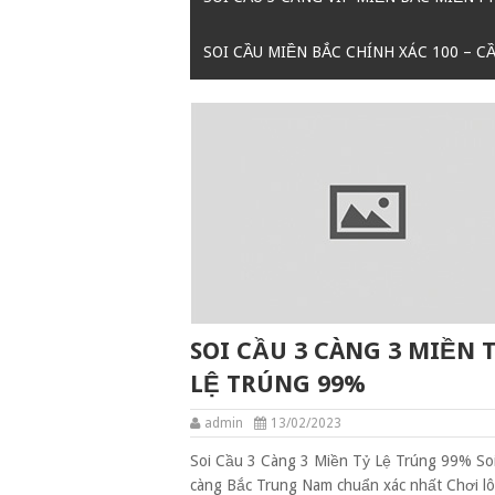
SOI CẦU MIỀN BẮC CHÍNH XÁC 100 – C
SOI CẦU 3 CÀNG 3 MIỀN 
LỆ TRÚNG 99%
admin
13/02/2023
Soi Cầu 3 Càng 3 Miền Tỷ Lệ Trúng 99% Soi
càng Bắc Trung Nam chuẩn xác nhất Chơi lô