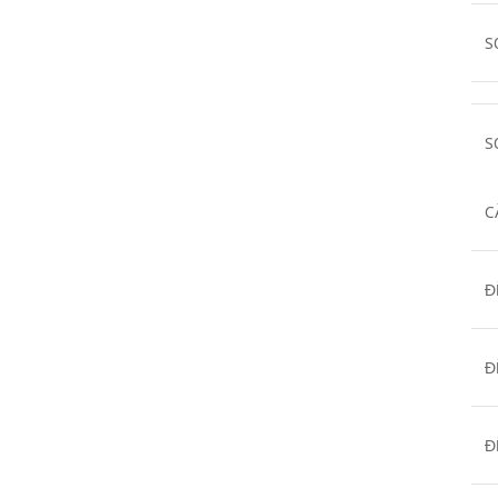
S
S
C
Đ
Đ
Đ