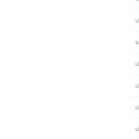
L
D
L
L
L
L