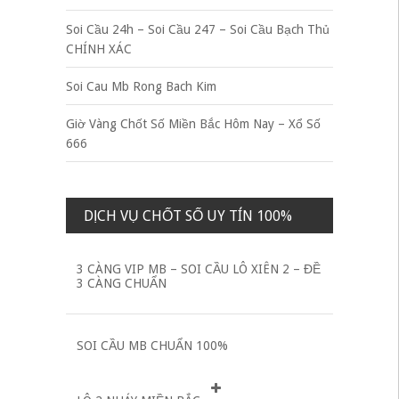
Soi Cầu 24h – Soi Cầu 247 – Soi Cầu Bạch Thủ
CHÍNH XÁC
Soi Cau Mb Rong Bach Kim
Giờ Vàng Chốt Số Miền Bắc Hôm Nay – Xổ Số
666
DỊCH VỤ CHỐT SỐ UY TÍN 100%
3 CÀNG VIP MB – SOI CẦU LÔ XIÊN 2 – ĐỀ
3 CÀNG CHUẨN
SOI CẦU MB CHUẨN 100%