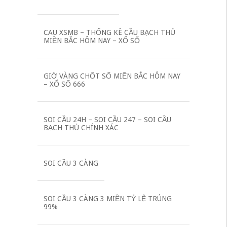
CAU XSMB – THỐNG KÊ CẦU BẠCH THỦ
MIỀN BẮC HÔM NAY – XỔ SỐ
GIỜ VÀNG CHỐT SỐ MIỀN BẮC HÔM NAY
– XỔ SỐ 666
SOI CẦU 24H – SOI CẦU 247 – SOI CẦU
BẠCH THỦ CHÍNH XÁC
SOI CẦU 3 CÀNG
SOI CẦU 3 CÀNG 3 MIỀN TỶ LỆ TRÚNG
99%