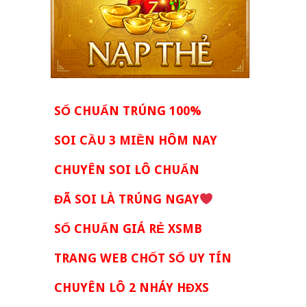
SỐ CHUẨN TRÚNG 100%
SOI CẦU 3 MIỀN HÔM NAY
CHUYÊN SOI LÔ CHUẨN
ĐÃ SOI LÀ TRÚNG NGAY
SỐ CHUẨN GIÁ RẺ XSMB
TRANG WEB CHỐT SỐ UY TÍN
CHUYÊN LÔ 2 NHÁY HĐXS