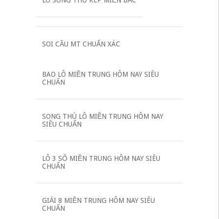
SOI CẦU MT CHUẨN XÁC
BAO LÔ MIỀN TRUNG HÔM NAY SIÊU
CHUẨN
SONG THỦ LÔ MIỀN TRUNG HÔM NAY
SIÊU CHUẨN
LÔ 3 SỐ MIỀN TRUNG HÔM NAY SIÊU
CHUẨN
GIẢI 8 MIỀN TRUNG HÔM NAY SIÊU
CHUẨN