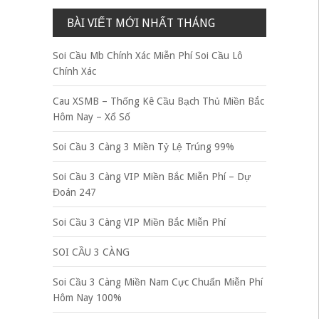
BÀI VIẾT MỚI NHẤT THÁNG
Soi Cầu Mb Chính Xác Miễn Phí Soi Cầu Lô
Chính Xác
Cau XSMB – Thống Kê Cầu Bạch Thủ Miền Bắc
Hôm Nay – Xổ Số
Soi Cầu 3 Càng 3 Miền Tỷ Lệ Trúng 99%
Soi Cầu 3 Càng VIP Miền Bắc Miễn Phí – Dự
Đoán 247
Soi Cầu 3 Càng VIP Miền Bắc Miễn Phí
SOI CẦU 3 CÀNG
Soi Cầu 3 Càng Miền Nam Cực Chuẩn Miễn Phí
Hôm Nay 100%