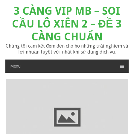
Skip
3 CÀNG VIP MB – SOI
to
content
CẦU LÔ XIÊN 2 – ĐỀ 3
CÀNG CHUẨN
Chúng tôi cam kết đem đến cho họ những trải nghiệm và
lợi nhuận tuyệt vời nhất khi sử dụng dịch vụ.
Menu