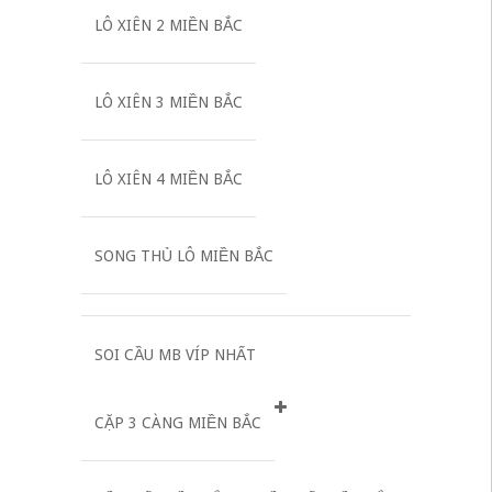
LÔ XIÊN 2 MIỀN BẮC
LÔ XIÊN 3 MIỀN BẮC
LÔ XIÊN 4 MIỀN BẮC
SONG THỦ LÔ MIỀN BẮC
SOI CẦU MB VÍP NHẤT
CẶP 3 CÀNG MIỀN BẮC