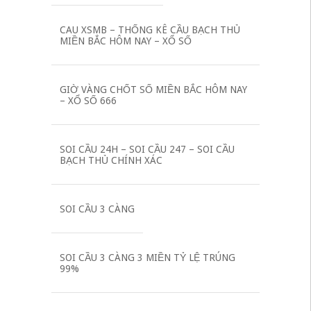
CAU XSMB – THỐNG KÊ CẦU BẠCH THỦ
MIỀN BẮC HÔM NAY – XỔ SỐ
GIỜ VÀNG CHỐT SỐ MIỀN BẮC HÔM NAY
– XỔ SỐ 666
SOI CẦU 24H – SOI CẦU 247 – SOI CẦU
BẠCH THỦ CHÍNH XÁC
SOI CẦU 3 CÀNG
SOI CẦU 3 CÀNG 3 MIỀN TỶ LỆ TRÚNG
99%