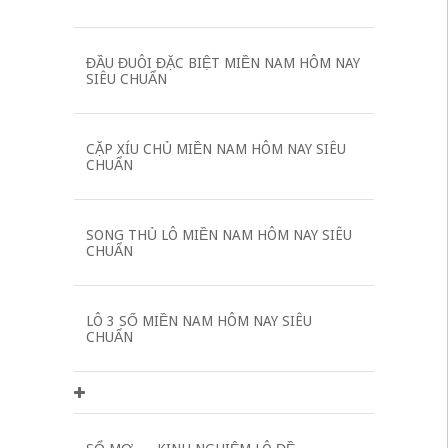
ĐẦU ĐUÔI ĐẶC BIỆT MIỀN NAM HÔM NAY
SIÊU CHUẨN
CẶP XÍU CHỦ MIỀN NAM HÔM NAY SIÊU
CHUẨN
SONG THỦ LÔ MIỀN NAM HÔM NAY SIÊU
CHUẨN
LÔ 3 SỐ MIỀN NAM HÔM NAY SIÊU
CHUẨN