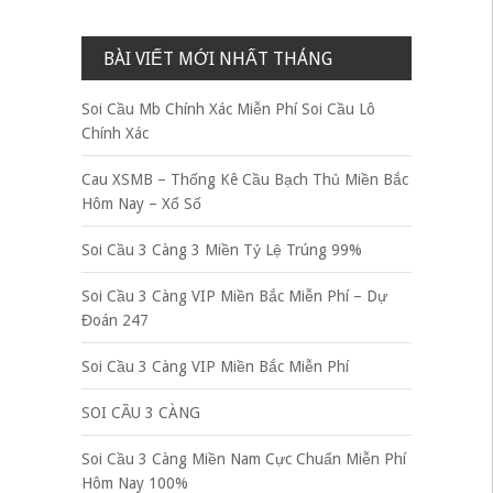
BÀI VIẾT MỚI NHẤT THÁNG
Soi Cầu Mb Chính Xác Miễn Phí Soi Cầu Lô
Chính Xác
Cau XSMB – Thống Kê Cầu Bạch Thủ Miền Bắc
Hôm Nay – Xổ Số
Soi Cầu 3 Càng 3 Miền Tỷ Lệ Trúng 99%
Soi Cầu 3 Càng VIP Miền Bắc Miễn Phí – Dự
Đoán 247
Soi Cầu 3 Càng VIP Miền Bắc Miễn Phí
SOI CẦU 3 CÀNG
Soi Cầu 3 Càng Miền Nam Cực Chuẩn Miễn Phí
Hôm Nay 100%