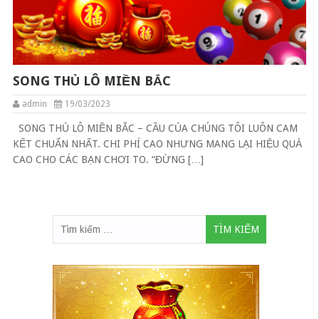
SONG THỦ LÔ MIỀN BẮC
admin
19/03/2023
SONG THỦ LÔ MIỀN BẮC – CẦU CỦA CHÚNG TÔI LUÔN CAM
KẾT CHUẨN NHẤT. CHI PHÍ CAO NHƯNG MANG LẠI HIỆU QUẢ
CAO CHO CÁC BẠN CHƠI TO. “ĐỪNG […]
Tìm
kiếm
cho: