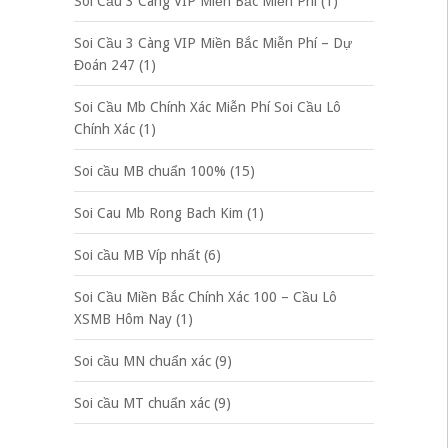
Soi Cầu 3 Càng VIP Miền Bắc Miễn Phí
(1)
Soi Cầu 3 Càng VIP Miền Bắc Miễn Phí – Dự
Đoán 247
(1)
Soi Cầu Mb Chính Xác Miễn Phí Soi Cầu Lô
Chính Xác
(1)
Soi cầu MB chuẩn 100%
(15)
Soi Cau Mb Rong Bach Kim
(1)
Soi cầu MB Víp nhất
(6)
Soi Cầu Miền Bắc Chính Xác 100 – Cầu Lô
XSMB Hôm Nay
(1)
Soi cầu MN chuẩn xác
(9)
Soi cầu MT chuẩn xác
(9)