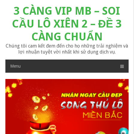
Skip
3 CÀNG VIP MB – SOI
to
content
CẦU LÔ XIÊN 2 – ĐỀ 3
CÀNG CHUẨN
Chúng tôi cam kết đem đến cho họ những trải nghiệm và
lợi nhuận tuyệt vời nhất khi sử dụng dịch vụ.
Menu