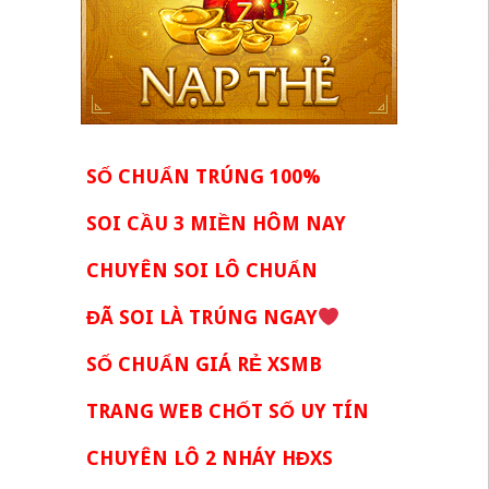
SỐ CHUẨN TRÚNG 100%
SOI CẦU 3 MIỀN HÔM NAY
CHUYÊN SOI LÔ CHUẨN
ĐÃ SOI LÀ TRÚNG NGAY
SỐ CHUẨN GIÁ RẺ XSMB
TRANG WEB CHỐT SỐ UY TÍN
CHUYÊN LÔ 2 NHÁY HĐXS