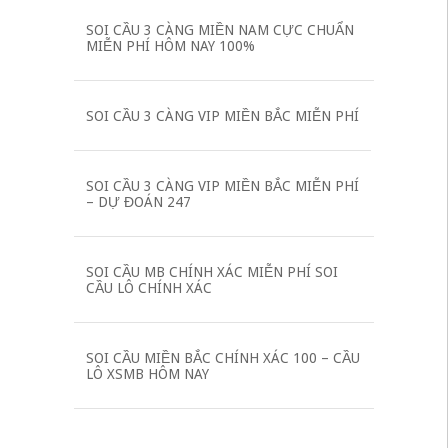
SOI CẦU 3 CÀNG MIỀN NAM CỰC CHUẨN
MIỄN PHÍ HÔM NAY 100%
SOI CẦU 3 CÀNG VIP MIỀN BẮC MIỄN PHÍ
SOI CẦU 3 CÀNG VIP MIỀN BẮC MIỄN PHÍ
– DỰ ĐOÁN 247
SOI CẦU MB CHÍNH XÁC MIỄN PHÍ SOI
CẦU LÔ CHÍNH XÁC
SOI CẦU MIỀN BẮC CHÍNH XÁC 100 – CẦU
LÔ XSMB HÔM NAY