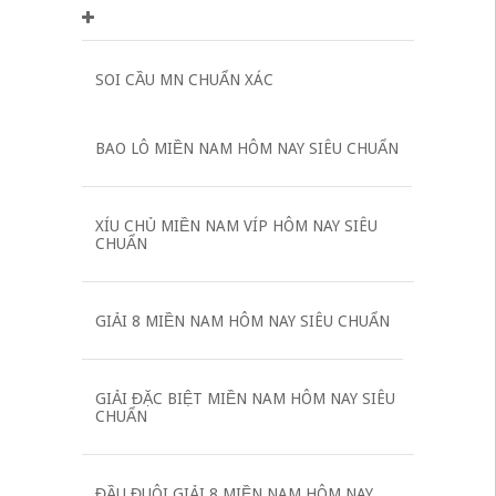
SOI CẦU MN CHUẨN XÁC
BAO LÔ MIỀN NAM HÔM NAY SIÊU CHUẨN
XÍU CHỦ MIỀN NAM VÍP HÔM NAY SIÊU
CHUẨN
GIẢI 8 MIỀN NAM HÔM NAY SIÊU CHUẨN
GIẢI ĐẶC BIỆT MIỀN NAM HÔM NAY SIÊU
CHUẨN
ĐẦU ĐUÔI GIẢI 8 MIỀN NAM HÔM NAY