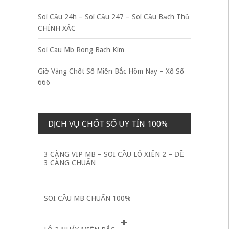
Soi Cầu 24h – Soi Cầu 247 – Soi Cầu Bạch Thủ
CHÍNH XÁC
Soi Cau Mb Rong Bach Kim
Giờ Vàng Chốt Số Miền Bắc Hôm Nay – Xổ Số
666
DỊCH VỤ CHỐT SỐ UY TÍN 100%
3 CÀNG VIP MB – SOI CẦU LÔ XIÊN 2 – ĐỀ
3 CÀNG CHUẨN
SOI CẦU MB CHUẨN 100%