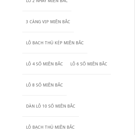
LÔ 2 NHÁY MIỀN BẮC
3 CÀNG VIP MIỀN BẮC
LÔ BẠCH THỦ KÉP MIỀN BẮC
LÔ 4 SỐ MIỀN BẮC
LÔ 6 SỐ MIỀN BẮC
LÔ 8 SỐ MIỀN BẮC
DÀN LÔ 10 SỐ MIỀN BẮC
LÔ BẠCH THỦ MIỀN BẮC