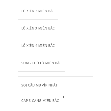
LÔ XIÊN 2 MIỀN BẮC
LÔ XIÊN 3 MIỀN BẮC
LÔ XIÊN 4 MIỀN BẮC
SONG THỦ LÔ MIỀN BẮC
SOI CẦU MB VÍP NHẤT
CẶP 3 CÀNG MIỀN BẮC