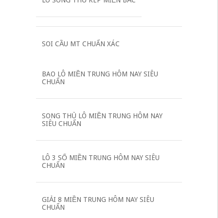
SOI CẦU MT CHUẨN XÁC
BAO LÔ MIỀN TRUNG HÔM NAY SIÊU
CHUẨN
SONG THỦ LÔ MIỀN TRUNG HÔM NAY
SIÊU CHUẨN
LÔ 3 SỐ MIỀN TRUNG HÔM NAY SIÊU
CHUẨN
GIẢI 8 MIỀN TRUNG HÔM NAY SIÊU
CHUẨN