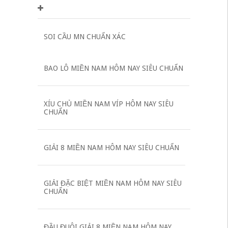
SOI CẦU MN CHUẨN XÁC
BAO LÔ MIỀN NAM HÔM NAY SIÊU CHUẨN
XÍU CHỦ MIỀN NAM VÍP HÔM NAY SIÊU
CHUẨN
GIẢI 8 MIỀN NAM HÔM NAY SIÊU CHUẨN
GIẢI ĐẶC BIỆT MIỀN NAM HÔM NAY SIÊU
CHUẨN
ĐẦU ĐUÔI GIẢI 8 MIỀN NAM HÔM NAY