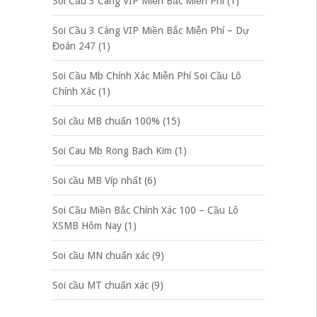
Soi Cầu 3 Càng VIP Miền Bắc Miễn Phí
(1)
Soi Cầu 3 Càng VIP Miền Bắc Miễn Phí – Dự
Đoán 247
(1)
Soi Cầu Mb Chính Xác Miễn Phí Soi Cầu Lô
Chính Xác
(1)
Soi cầu MB chuẩn 100%
(15)
Soi Cau Mb Rong Bach Kim
(1)
Soi cầu MB Víp nhất
(6)
Soi Cầu Miền Bắc Chính Xác 100 – Cầu Lô
XSMB Hôm Nay
(1)
Soi cầu MN chuẩn xác
(9)
Soi cầu MT chuẩn xác
(9)