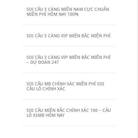
SOI CẦU 3 CÀNG MIỀN NAM CỰC CHUẨN
MIỄN PHÍ HÔM NAY 100%
SOI CẦU 3 CÀNG VIP MIỀN BẮC MIỄN PHÍ
SOI CẦU 3 CÀNG VIP MIỀN BẮC MIỄN PHÍ
– DỰ ĐOÁN 247
SOI CẦU MB CHÍNH XÁC MIỄN PHÍ SOI
CẦU LÔ CHÍNH XÁC
SOI CẦU MIỀN BẮC CHÍNH XÁC 100 – CẦU
LÔ XSMB HÔM NAY