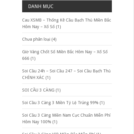
DANH MỤC
Cau XSMB – Thống Kê Cầu Bạch Thủ Miền Bắc
Hôm Nay – Xổ Số
(1)
Chưa phân loại
(4)
Giờ Vàng Chốt Số Miền Bắc Hôm Nay – Xổ Số
666
(1)
Soi Cầu 24h – Soi Cầu 247 – Soi Cầu Bạch Thủ
CHÍNH XÁC
(1)
SOI CẦU 3 CÀNG
(1)
Soi Cầu 3 Càng 3 Miền Tỷ Lệ Trúng 99%
(1)
Soi Cầu 3 Càng Miền Nam Cực Chuẩn Miễn Phí
Hôm Nay 100%
(1)