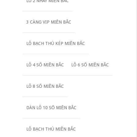
LÔ 2 NHÁY MIỀN BẮC
3 CÀNG VIP MIỀN BẮC
LÔ BẠCH THỦ KÉP MIỀN BẮC
LÔ 4 SỐ MIỀN BẮC
LÔ 6 SỐ MIỀN BẮC
LÔ 8 SỐ MIỀN BẮC
DÀN LÔ 10 SỐ MIỀN BẮC
LÔ BẠCH THỦ MIỀN BẮC