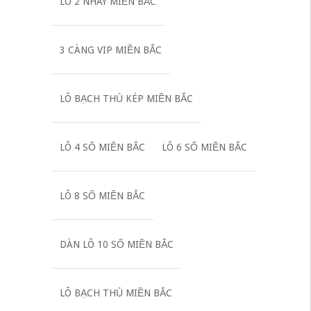
LÔ 2 NHÁY MIỀN BẮC
3 CÀNG VIP MIỀN BẮC
LÔ BẠCH THỦ KÉP MIỀN BẮC
LÔ 4 SỐ MIỀN BẮC
LÔ 6 SỐ MIỀN BẮC
LÔ 8 SỐ MIỀN BẮC
DÀN LÔ 10 SỐ MIỀN BẮC
LÔ BẠCH THỦ MIỀN BẮC