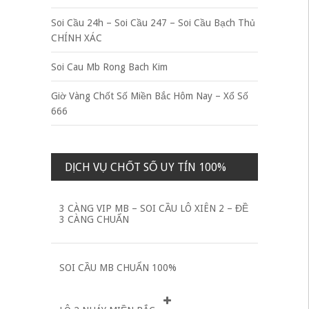
Soi Cầu 24h – Soi Cầu 247 – Soi Cầu Bạch Thủ
CHÍNH XÁC
Soi Cau Mb Rong Bach Kim
Giờ Vàng Chốt Số Miền Bắc Hôm Nay – Xổ Số
666
DỊCH VỤ CHỐT SỐ UY TÍN 100%
3 CÀNG VIP MB – SOI CẦU LÔ XIÊN 2 – ĐỀ
3 CÀNG CHUẨN
SOI CẦU MB CHUẨN 100%