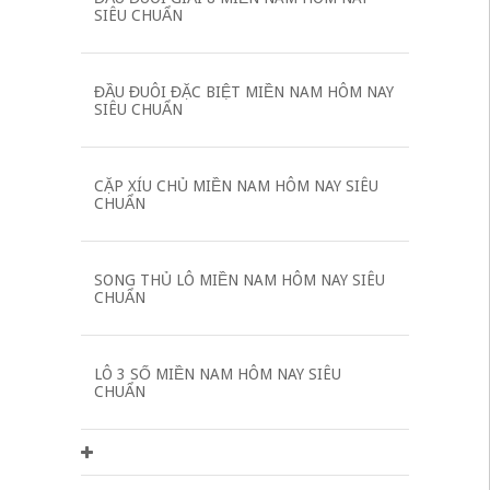
SIÊU CHUẨN
ĐẦU ĐUÔI ĐẶC BIỆT MIỀN NAM HÔM NAY
SIÊU CHUẨN
CẶP XÍU CHỦ MIỀN NAM HÔM NAY SIÊU
CHUẨN
SONG THỦ LÔ MIỀN NAM HÔM NAY SIÊU
CHUẨN
LÔ 3 SỐ MIỀN NAM HÔM NAY SIÊU
CHUẨN