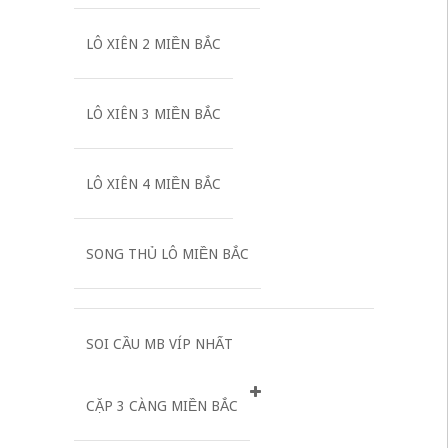
LÔ XIÊN 2 MIỀN BẮC
LÔ XIÊN 3 MIỀN BẮC
LÔ XIÊN 4 MIỀN BẮC
SONG THỦ LÔ MIỀN BẮC
SOI CẦU MB VÍP NHẤT
CẶP 3 CÀNG MIỀN BẮC