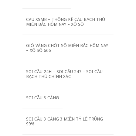
CAU XSMB – THỐNG KÊ CẦU BẠCH THỦ
MIỀN BẮC HÔM NAY – XỔ SỐ
GIỜ VÀNG CHỐT SỐ MIỀN BẮC HÔM NAY
– XỔ SỐ 666
SOI CẦU 24H – SOI CẦU 247 – SOI CẦU
BẠCH THỦ CHÍNH XÁC
SOI CẦU 3 CÀNG
SOI CẦU 3 CÀNG 3 MIỀN TỶ LỆ TRÚNG
99%