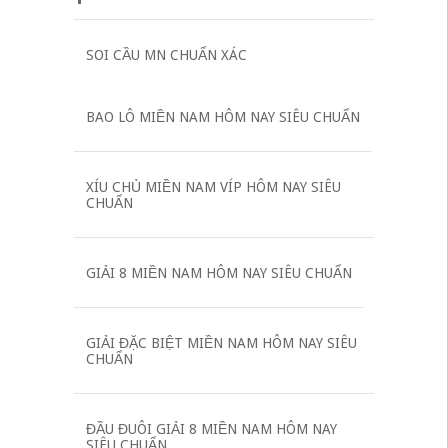
SOI CẦU MN CHUẨN XÁC
BAO LÔ MIỀN NAM HÔM NAY SIÊU CHUẨN
XÍU CHỦ MIỀN NAM VÍP HÔM NAY SIÊU
CHUẨN
GIẢI 8 MIỀN NAM HÔM NAY SIÊU CHUẨN
GIẢI ĐẶC BIỆT MIỀN NAM HÔM NAY SIÊU
CHUẨN
ĐẦU ĐUÔI GIẢI 8 MIỀN NAM HÔM NAY
SIÊU CHUẨN