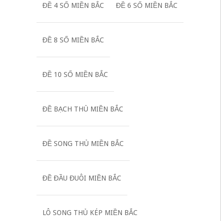
ĐỀ 4 SỐ MIỀN BẮC
ĐỀ 6 SỐ MIỀN BẮC
ĐỀ 8 SỐ MIỀN BẮC
ĐỀ 10 SỐ MIỀN BẮC
ĐỀ BẠCH THỦ MIỀN BẮC
ĐỀ SONG THỦ MIỀN BẮC
ĐỀ ĐẦU ĐUÔI MIỀN BẮC
LÔ SONG THỦ KÉP MIỀN BẮC