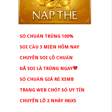
SỐ CHUẨN TRÚNG 100%
SOI CẦU 3 MIỀN HÔM NAY
CHUYÊN SOI LÔ CHUẨN
ĐÃ SOI LÀ TRÚNG NGAY
SỐ CHUẨN GIÁ RẺ XSMB
TRANG WEB CHỐT SỐ UY TÍN
CHUYÊN LÔ 2 NHÁY HĐXS