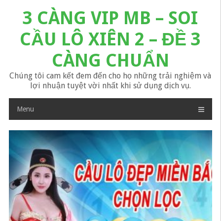
Skip
3 CÀNG VIP MB – SOI
to
content
CẦU LÔ XIÊN 2 – ĐỀ 3
CÀNG CHUẨN
Chúng tôi cam kết đem đến cho họ những trải nghiệm và
lợi nhuận tuyệt vời nhất khi sử dụng dịch vụ.
Menu