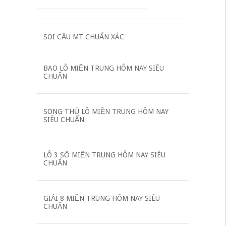
SOI CẦU MT CHUẨN XÁC
BAO LÔ MIỀN TRUNG HÔM NAY SIÊU
CHUẨN
SONG THỦ LÔ MIỀN TRUNG HÔM NAY
SIÊU CHUẨN
LÔ 3 SỐ MIỀN TRUNG HÔM NAY SIÊU
CHUẨN
GIẢI 8 MIỀN TRUNG HÔM NAY SIÊU
CHUẨN