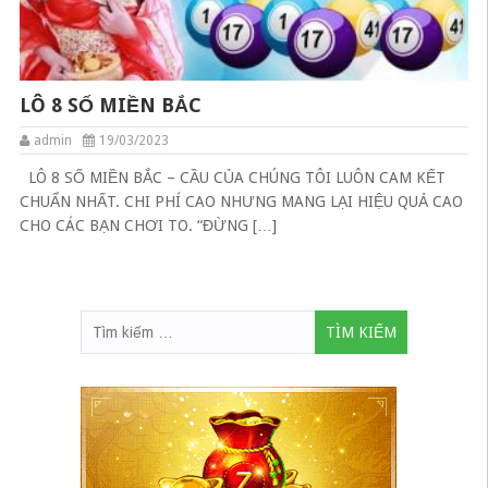
LÔ 8 SỐ MIỀN BẮC
admin
19/03/2023
LÔ 8 SỐ MIỀN BẮC – CẦU CỦA CHÚNG TÔI LUÔN CAM KẾT
CHUẨN NHẤT. CHI PHÍ CAO NHƯNG MANG LẠI HIỆU QUẢ CAO
CHO CÁC BẠN CHƠI TO. “ĐỪNG […]
Tìm
kiếm
cho: