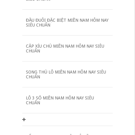
ĐẦU ĐUÔI ĐẶC BIỆT MIỀN NAM HÔM NAY
SIÊU CHUẨN
CẶP XÍU CHỦ MIỀN NAM HÔM NAY SIÊU
CHUẨN
SONG THỦ LÔ MIỀN NAM HÔM NAY SIÊU
CHUẨN
LÔ 3 SỐ MIỀN NAM HÔM NAY SIÊU
CHUẨN