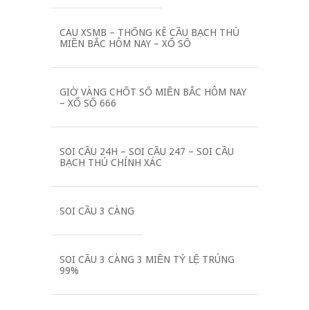
CAU XSMB – THỐNG KÊ CẦU BẠCH THỦ
MIỀN BẮC HÔM NAY – XỔ SỐ
GIỜ VÀNG CHỐT SỐ MIỀN BẮC HÔM NAY
– XỔ SỐ 666
SOI CẦU 24H – SOI CẦU 247 – SOI CẦU
BẠCH THỦ CHÍNH XÁC
SOI CẦU 3 CÀNG
SOI CẦU 3 CÀNG 3 MIỀN TỶ LỆ TRÚNG
99%