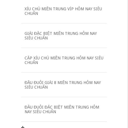
XÍU CHỦ MIỀN TRUNG VÍP HÔM NAY SIÊU
CHUẨN
GIẢI ĐẶC BIỆT MIỀN TRUNG HÔM NAY
SIÊU CHUẨN
CẶP XÍU CHỦ MIỀN TRUNG HÔM NAY SIÊU
CHUẨN
ĐẦU ĐUÔI GIẢI 8 MIỀN TRUNG HÔM NAY
SIÊU CHUẨN
ĐẦU ĐUÔI ĐẶC BIỆT MIỀN TRUNG HÔM
NAY SIÊU CHUẨN