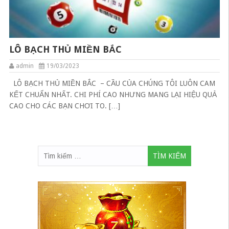
LÔ BẠCH THỦ MIỀN BẮC
admin
19/03/2023
LÔ BẠCH THỦ MIỀN BẮC – CẦU CỦA CHÚNG TÔI LUÔN CAM
KẾT CHUẨN NHẤT. CHI PHÍ CAO NHƯNG MANG LẠI HIỆU QUẢ
CAO CHO CÁC BẠN CHƠI TO. […]
Tìm
kiếm
cho: