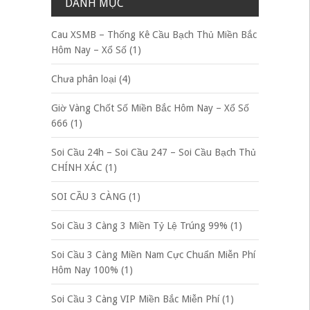
DANH MỤC
Cau XSMB – Thống Kê Cầu Bạch Thủ Miền Bắc
Hôm Nay – Xổ Số
(1)
Chưa phân loại
(4)
Giờ Vàng Chốt Số Miền Bắc Hôm Nay – Xổ Số
666
(1)
Soi Cầu 24h – Soi Cầu 247 – Soi Cầu Bạch Thủ
CHÍNH XÁC
(1)
SOI CẦU 3 CÀNG
(1)
Soi Cầu 3 Càng 3 Miền Tỷ Lệ Trúng 99%
(1)
Soi Cầu 3 Càng Miền Nam Cực Chuẩn Miễn Phí
Hôm Nay 100%
(1)
Soi Cầu 3 Càng VIP Miền Bắc Miễn Phí
(1)