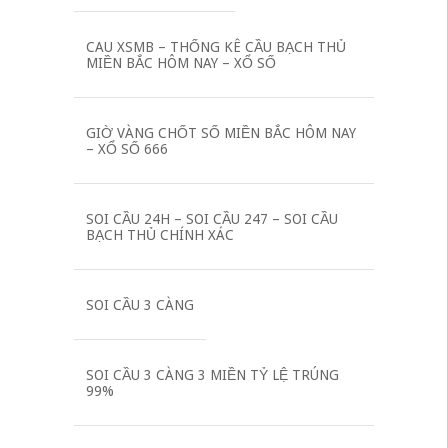
CAU XSMB – THỐNG KÊ CẦU BẠCH THỦ
MIỀN BẮC HÔM NAY – XỔ SỐ
GIỜ VÀNG CHỐT SỐ MIỀN BẮC HÔM NAY
– XỔ SỐ 666
SOI CẦU 24H – SOI CẦU 247 – SOI CẦU
BẠCH THỦ CHÍNH XÁC
SOI CẦU 3 CÀNG
SOI CẦU 3 CÀNG 3 MIỀN TỶ LỆ TRÚNG
99%