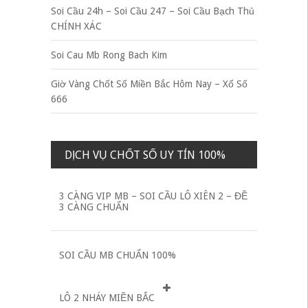
Soi Cầu 24h – Soi Cầu 247 – Soi Cầu Bạch Thủ
CHÍNH XÁC
Soi Cau Mb Rong Bach Kim
Giờ Vàng Chốt Số Miền Bắc Hôm Nay – Xổ Số
666
DỊCH VỤ CHỐT SỐ UY TÍN 100%
3 CÀNG VIP MB – SOI CẦU LÔ XIÊN 2 – ĐỀ
3 CÀNG CHUẨN
SOI CẦU MB CHUẨN 100%
LÔ 2 NHÁY MIỀN BẮC