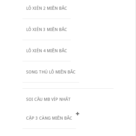
LÔ XIÊN 2 MIỀN BẮC
LÔ XIÊN 3 MIỀN BẮC
LÔ XIÊN 4 MIỀN BẮC
SONG THỦ LÔ MIỀN BẮC
SOI CẦU MB VÍP NHẤT
CẶP 3 CÀNG MIỀN BẮC