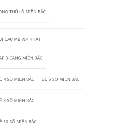
ONG THỦ LÔ MIỀN BẮC
OI CẦU MB VÍP NHẤT
ẶP 3 CÀNG MIỀN BẮC
Ề 4 SỐ MIỀN BẮC
ĐỀ 6 SỐ MIỀN BẮC
Ề 8 SỐ MIỀN BẮC
Ề 10 SỐ MIỀN BẮC