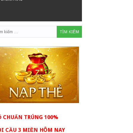
m
:
Ố CHUẨN TRÚNG 100%
OI CẦU 3 MIỀN HÔM NAY