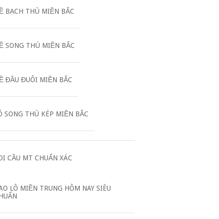
Ề BẠCH THỦ MIỀN BẮC
Ề SONG THỦ MIỀN BẮC
Ề ĐẦU ĐUÔI MIỀN BẮC
Ô SONG THỦ KÉP MIỀN BẮC
OI CẦU MT CHUẨN XÁC
AO LÔ MIỀN TRUNG HÔM NAY SIÊU
HUẨN