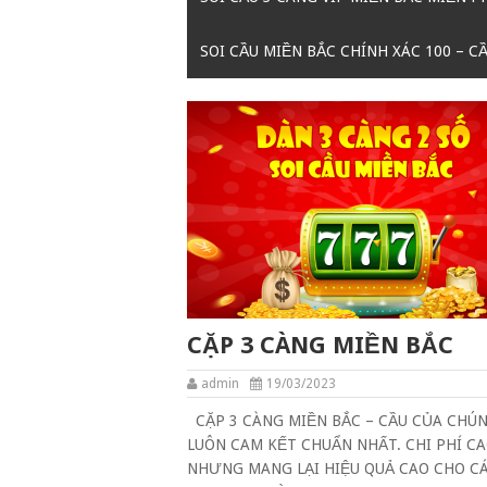
SOI CẦU MIỀN BẮC CHÍNH XÁC 100 – C
CẶP 3 CÀNG MIỀN BẮC
admin
19/03/2023
CẶP 3 CÀNG MIỀN BẮC – CẦU CỦA CHÚN
LUÔN CAM KẾT CHUẨN NHẤT. CHI PHÍ C
NHƯNG MANG LẠI HIỆU QUẢ CAO CHO C