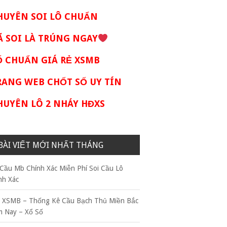
HUYÊN SOI LÔ CHUẨN
Ã SOI LÀ TRÚNG NGAY
Ố CHUẨN GIÁ RẺ XSMB
RANG WEB CHỐT SỐ UY TÍN
HUYÊN LÔ 2 NHÁY HĐXS
BÀI VIẾT MỚI NHẤT THÁNG
 Cầu Mb Chính Xác Miễn Phí Soi Cầu Lô
nh Xác
 XSMB – Thống Kê Cầu Bạch Thủ Miền Bắc
 Nay – Xổ Số