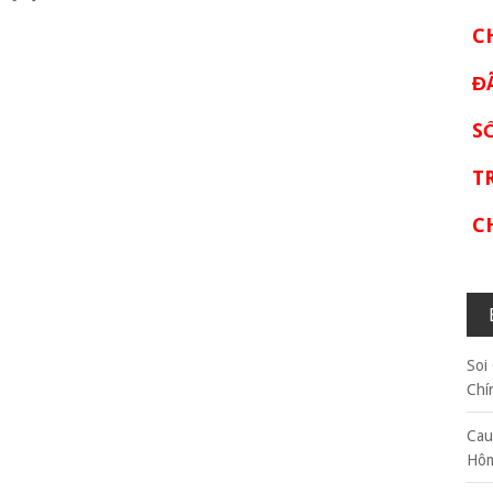
C
Đ
S
T
C
Soi
Chí
Cau
Hôm