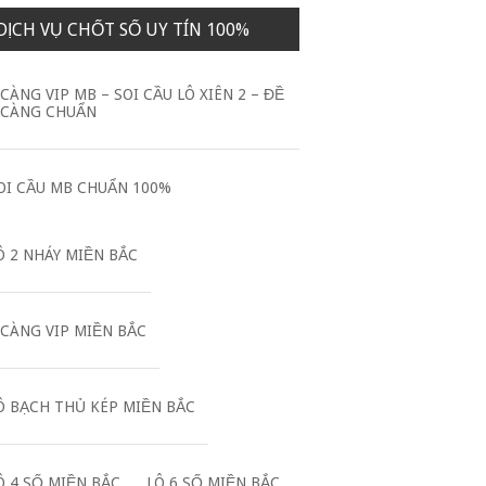
DỊCH VỤ CHỐT SỐ UY TÍN 100%
 CÀNG VIP MB – SOI CẦU LÔ XIÊN 2 – ĐỀ
 CÀNG CHUẨN
OI CẦU MB CHUẨN 100%
Ô 2 NHÁY MIỀN BẮC
 CÀNG VIP MIỀN BẮC
Ô BẠCH THỦ KÉP MIỀN BẮC
Ô 4 SỐ MIỀN BẮC
LÔ 6 SỐ MIỀN BẮC