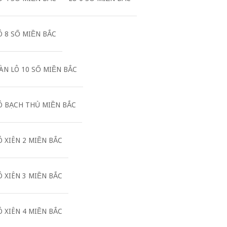
Ô 8 SỐ MIỀN BẮC
ÀN LÔ 10 SỐ MIỀN BẮC
Ô BẠCH THỦ MIỀN BẮC
Ô XIÊN 2 MIỀN BẮC
Ô XIÊN 3 MIỀN BẮC
Ô XIÊN 4 MIỀN BẮC