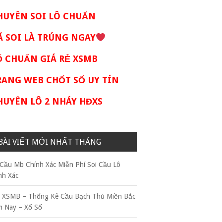
HUYÊN SOI LÔ CHUẨN
Ã SOI LÀ TRÚNG NGAY
Ố CHUẨN GIÁ RẺ XSMB
RANG WEB CHỐT SỐ UY TÍN
HUYÊN LÔ 2 NHÁY HĐXS
BÀI VIẾT MỚI NHẤT THÁNG
 Cầu Mb Chính Xác Miễn Phí Soi Cầu Lô
nh Xác
 XSMB – Thống Kê Cầu Bạch Thủ Miền Bắc
 Nay – Xổ Số