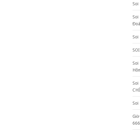
Soi
Soi
Đoá
Soi
SOI
Soi
Hô
Soi
CH
Soi
Giờ
666