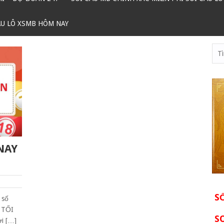
ẦU LÔ XSMB HÔM NAY
Tìm
kiế
cho
NAY
S
 số
 TỐI
S
i […]