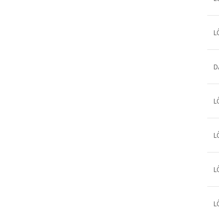
L
D
L
L
L
L