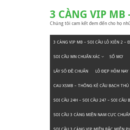
Skip
to
3 CÀNG VIP MB 
content
Chúng tôi cam kết đem đến cho họ nhữ
3 CÀNG VIP MB – SOI CẦU LÔ XIÊN 2 –
SOI CẦU MN CHUẨN XÁC
SỔ MƠ
LẤY SỐ ĐỀ CHUẨN
LÔ ĐẸP HÔM NAY
CAU XSMB – THỐNG KÊ CẦU BẠCH THỦ 
SOI CẦU 24H – SOI CẦU 247 – SOI CẦU
SOI CẦU 3 CÀNG MIỀN NAM CỰC CHUẨ
SOI CẦU 3 CÀNG VIP MIỀN BẮC MIỄN P