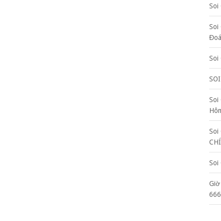
Soi
Soi
Đoá
Soi
SOI
Soi
Hô
Soi
CH
Soi
Giờ
666