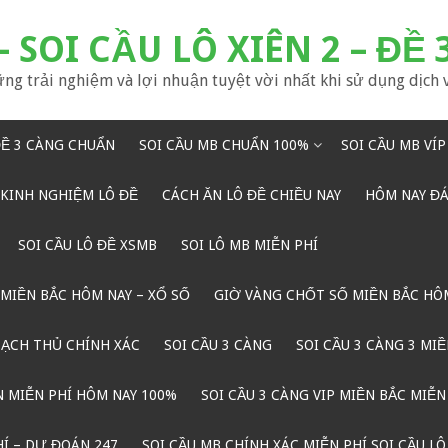
– SOI CẦU LÔ XIÊN 2 – Đ
ng trải nghiệm và lợi nhuận tuyệt vời nhất khi sử dụng dịch 
 ĐỀ 3 CÀNG CHUẨN
SOI CẦU MB CHUẨN 100%
SOI CẦU MB VÍ
KINH NGHIỆM LÔ ĐỀ
CÁCH ĂN LÔ ĐỀ CHIỀU NAY
HÔM NAY ĐÁ
SOI CẦU LÔ ĐỀ XSMB
SOI LÔ MB MIỄN PHÍ
MIỀN BẮC HÔM NAY – XỔ SỐ
GIỜ VÀNG CHỐT SỐ MIỀN BẮC HÔM
 BẠCH THỦ CHÍNH XÁC
SOI CẦU 3 CÀNG
SOI CẦU 3 CÀNG 3 MI
N MIỄN PHÍ HÔM NAY 100%
SOI CẦU 3 CÀNG VIP MIỀN BẮC MIỄN
HÍ – DỰ ĐOÁN 247
SOI CẦU MB CHÍNH XÁC MIỄN PHÍ SOI CẦU LÔ