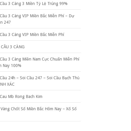
 Cầu 3 Càng 3 Miền Tỷ Lệ Trúng 99%
 Cầu 3 Càng VIP Miền Bắc Miễn Phí – Dự
n 247
 Cầu 3 Càng VIP Miền Bắc Miễn Phí
 CẦU 3 CÀNG
 Cầu 3 Càng Miền Nam Cực Chuẩn Miễn Phí
m Nay 100%
 Cầu 24h – Soi Cầu 247 – Soi Cầu Bạch Thủ
ÍNH XÁC
 Cau Mb Rong Bach Kim
 Vàng Chốt Số Miền Bắc Hôm Nay – Xổ Số