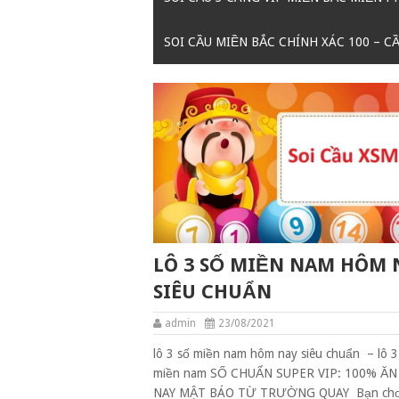
SOI CẦU MIỀN BẮC CHÍNH XÁC 100 – C
LÔ 3 SỐ MIỀN NAM HÔM 
SIÊU CHUẨN
admin
23/08/2021
lô 3 số miền nam hôm nay siêu chuẩn – lô 3
miền nam SỐ CHUẨN SUPER VIP: 100% ĂN
NAY MẬT BÁO TỪ TRƯỜNG QUAY Bạn chơ