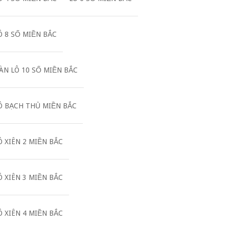
Ô 8 SỐ MIỀN BẮC
ÀN LÔ 10 SỐ MIỀN BẮC
Ô BẠCH THỦ MIỀN BẮC
Ô XIÊN 2 MIỀN BẮC
Ô XIÊN 3 MIỀN BẮC
Ô XIÊN 4 MIỀN BẮC