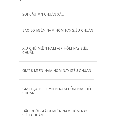
SOI CẦU MN CHUẨN XÁC
BAO LÔ MIỀN NAM HÔM NAY SIÊU CHUẨN
XÍU CHỦ MIỀN NAM VÍP HÔM NAY SIÊU
CHUẨN
GIẢI 8 MIỀN NAM HÔM NAY SIÊU CHUẨN
GIẢI ĐẶC BIỆT MIỀN NAM HÔM NAY SIÊU
CHUẨN
ĐẦU ĐUÔI GIẢI 8 MIỀN NAM HÔM NAY
SIÊU CHUẨN