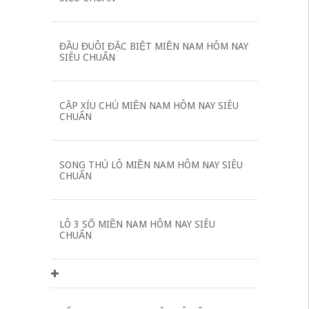
ĐẦU ĐUÔI ĐẶC BIỆT MIỀN NAM HÔM NAY
SIÊU CHUẨN
CẶP XÍU CHỦ MIỀN NAM HÔM NAY SIÊU
CHUẨN
SONG THỦ LÔ MIỀN NAM HÔM NAY SIÊU
CHUẨN
LÔ 3 SỐ MIỀN NAM HÔM NAY SIÊU
CHUẨN