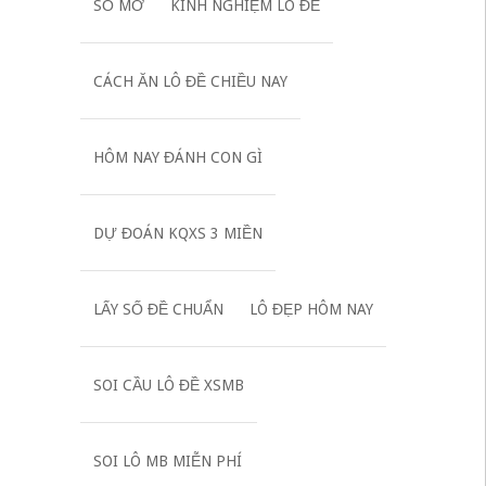
SỔ MƠ
KINH NGHIỆM LÔ ĐỀ
CÁCH ĂN LÔ ĐỀ CHIỀU NAY
HÔM NAY ĐÁNH CON GÌ
DỰ ĐOÁN KQXS 3 MIỀN
LẤY SỐ ĐỀ CHUẨN
LÔ ĐẸP HÔM NAY
SOI CẦU LÔ ĐỀ XSMB
SOI LÔ MB MIỄN PHÍ