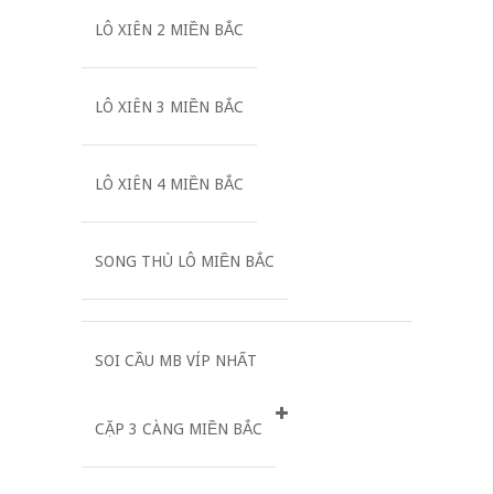
LÔ XIÊN 2 MIỀN BẮC
LÔ XIÊN 3 MIỀN BẮC
LÔ XIÊN 4 MIỀN BẮC
SONG THỦ LÔ MIỀN BẮC
SOI CẦU MB VÍP NHẤT
CẶP 3 CÀNG MIỀN BẮC