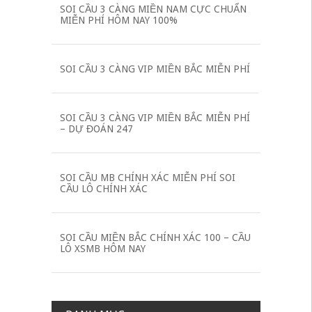
SOI CẦU 3 CÀNG MIỀN NAM CỰC CHUẨN
MIỄN PHÍ HÔM NAY 100%
SOI CẦU 3 CÀNG VIP MIỀN BẮC MIỄN PHÍ
SOI CẦU 3 CÀNG VIP MIỀN BẮC MIỄN PHÍ
– DỰ ĐOÁN 247
SOI CẦU MB CHÍNH XÁC MIỄN PHÍ SOI
CẦU LÔ CHÍNH XÁC
SOI CẦU MIỀN BẮC CHÍNH XÁC 100 – CẦU
LÔ XSMB HÔM NAY