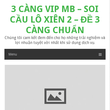
Skip
3 CÀNG VIP MB – SOI
to
content
CẦU LÔ XIÊN 2 – ĐỀ 3
CÀNG CHUẨN
Chúng tôi cam kết đem đến cho họ những trải nghiệm và
lợi nhuận tuyệt vời nhất khi sử dụng dịch vụ.
Menu