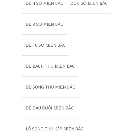
ĐỀ 4 SỐ MIỀN BẮC
ĐỀ 6 SỐ MIỀN BẮC
ĐỀ 8 SỐ MIỀN BẮC
ĐỀ 10 SỐ MIỀN BẮC
ĐỀ BẠCH THỦ MIỀN BẮC
ĐỀ SONG THỦ MIỀN BẮC
ĐỀ ĐẦU ĐUÔI MIỀN BẮC
LÔ SONG THỦ KÉP MIỀN BẮC