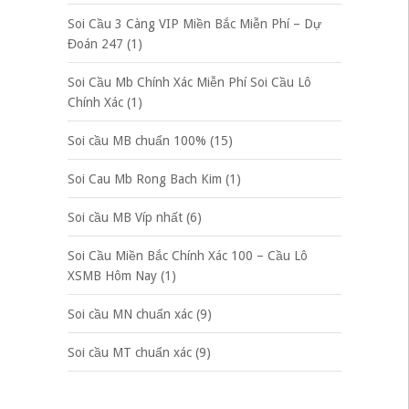
Soi Cầu 3 Càng VIP Miền Bắc Miễn Phí – Dự
Đoán 247
(1)
Soi Cầu Mb Chính Xác Miễn Phí Soi Cầu Lô
Chính Xác
(1)
Soi cầu MB chuẩn 100%
(15)
Soi Cau Mb Rong Bach Kim
(1)
Soi cầu MB Víp nhất
(6)
Soi Cầu Miền Bắc Chính Xác 100 – Cầu Lô
XSMB Hôm Nay
(1)
Soi cầu MN chuẩn xác
(9)
Soi cầu MT chuẩn xác
(9)