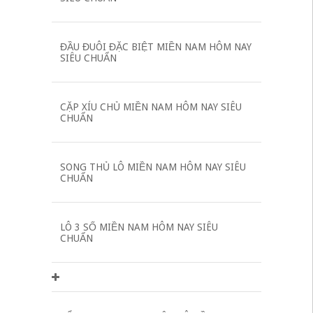
ĐẦU ĐUÔI ĐẶC BIỆT MIỀN NAM HÔM NAY
SIÊU CHUẨN
CẶP XÍU CHỦ MIỀN NAM HÔM NAY SIÊU
CHUẨN
SONG THỦ LÔ MIỀN NAM HÔM NAY SIÊU
CHUẨN
LÔ 3 SỐ MIỀN NAM HÔM NAY SIÊU
CHUẨN