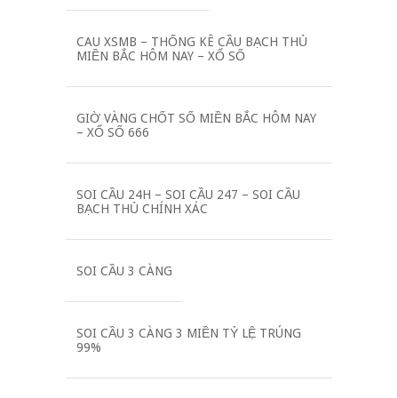
CAU XSMB – THỐNG KÊ CẦU BẠCH THỦ
MIỀN BẮC HÔM NAY – XỔ SỐ
GIỜ VÀNG CHỐT SỐ MIỀN BẮC HÔM NAY
– XỔ SỐ 666
SOI CẦU 24H – SOI CẦU 247 – SOI CẦU
BẠCH THỦ CHÍNH XÁC
SOI CẦU 3 CÀNG
SOI CẦU 3 CÀNG 3 MIỀN TỶ LỆ TRÚNG
99%