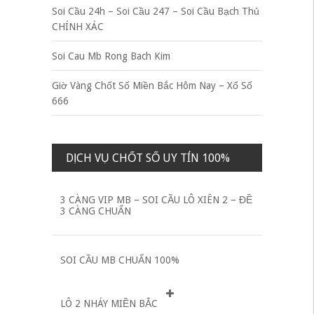
Soi Cầu 24h – Soi Cầu 247 – Soi Cầu Bạch Thủ
CHÍNH XÁC
Soi Cau Mb Rong Bach Kim
Giờ Vàng Chốt Số Miền Bắc Hôm Nay – Xổ Số
666
DỊCH VỤ CHỐT SỐ UY TÍN 100%
3 CÀNG VIP MB – SOI CẦU LÔ XIÊN 2 – ĐỀ
3 CÀNG CHUẨN
SOI CẦU MB CHUẨN 100%
LÔ 2 NHÁY MIỀN BẮC