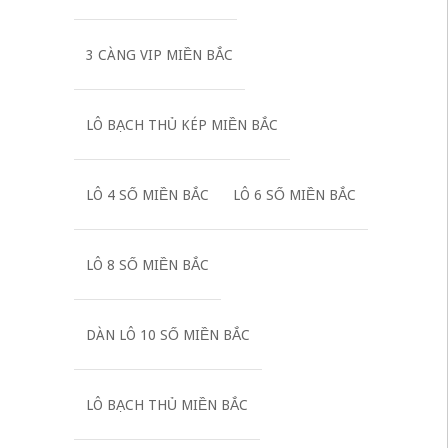
3 CÀNG VIP MIỀN BẮC
LÔ BẠCH THỦ KÉP MIỀN BẮC
LÔ 4 SỐ MIỀN BẮC
LÔ 6 SỐ MIỀN BẮC
LÔ 8 SỐ MIỀN BẮC
DÀN LÔ 10 SỐ MIỀN BẮC
LÔ BẠCH THỦ MIỀN BẮC