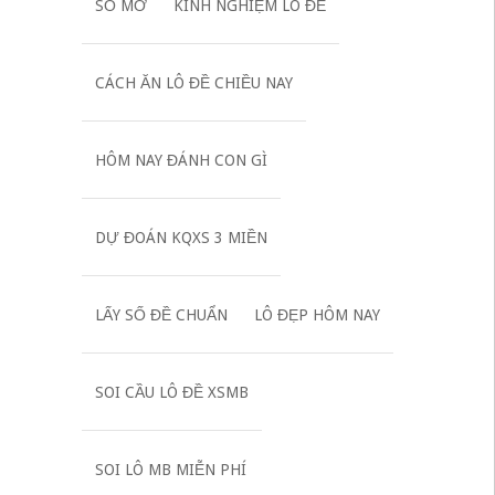
SỔ MƠ
KINH NGHIỆM LÔ ĐỀ
CÁCH ĂN LÔ ĐỀ CHIỀU NAY
HÔM NAY ĐÁNH CON GÌ
DỰ ĐOÁN KQXS 3 MIỀN
LẤY SỐ ĐỀ CHUẨN
LÔ ĐẸP HÔM NAY
SOI CẦU LÔ ĐỀ XSMB
SOI LÔ MB MIỄN PHÍ