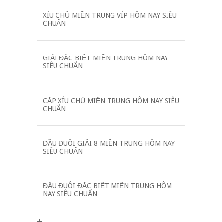
XÍU CHỦ MIỀN TRUNG VÍP HÔM NAY SIÊU
CHUẨN
GIẢI ĐẶC BIỆT MIỀN TRUNG HÔM NAY
SIÊU CHUẨN
CẶP XÍU CHỦ MIỀN TRUNG HÔM NAY SIÊU
CHUẨN
ĐẦU ĐUÔI GIẢI 8 MIỀN TRUNG HÔM NAY
SIÊU CHUẨN
ĐẦU ĐUÔI ĐẶC BIỆT MIỀN TRUNG HÔM
NAY SIÊU CHUẨN