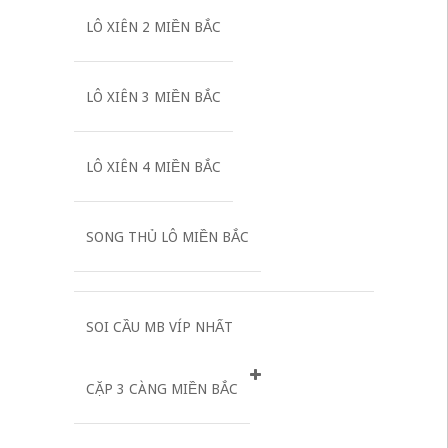
LÔ XIÊN 2 MIỀN BẮC
LÔ XIÊN 3 MIỀN BẮC
LÔ XIÊN 4 MIỀN BẮC
SONG THỦ LÔ MIỀN BẮC
SOI CẦU MB VÍP NHẤT
CẶP 3 CÀNG MIỀN BẮC