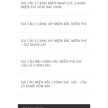
SOI CẦU 3 CÀNG MIỀN NAM CỰC CHUẨN
MIỄN PHÍ HÔM NAY 100%
SOI CẦU 3 CÀNG VIP MIỀN BẮC MIỄN PHÍ
SOI CẦU 3 CÀNG VIP MIỀN BẮC MIỄN PHÍ
– DỰ ĐOÁN 247
SOI CẦU MB CHÍNH XÁC MIỄN PHÍ SOI
CẦU LÔ CHÍNH XÁC
SOI CẦU MIỀN BẮC CHÍNH XÁC 100 – CẦU
LÔ XSMB HÔM NAY