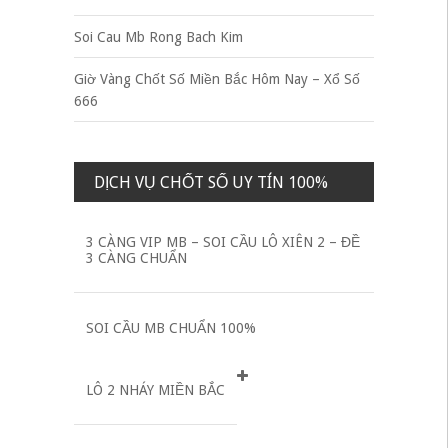
Soi Cau Mb Rong Bach Kim
Giờ Vàng Chốt Số Miền Bắc Hôm Nay – Xổ Số
666
DỊCH VỤ CHỐT SỐ UY TÍN 100%
3 CÀNG VIP MB – SOI CẦU LÔ XIÊN 2 – ĐỀ
3 CÀNG CHUẨN
SOI CẦU MB CHUẨN 100%
LÔ 2 NHÁY MIỀN BẮC