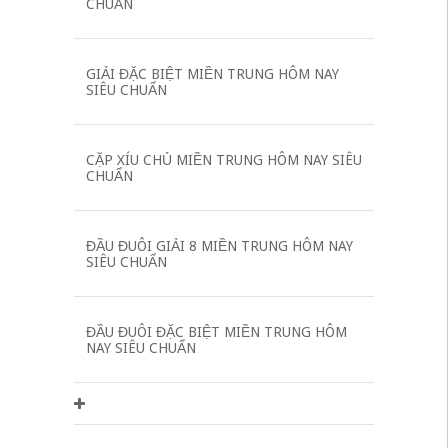
CHUẨN
GIẢI ĐẶC BIỆT MIỀN TRUNG HÔM NAY
SIÊU CHUẨN
CẶP XÍU CHỦ MIỀN TRUNG HÔM NAY SIÊU
CHUẨN
ĐẦU ĐUÔI GIẢI 8 MIỀN TRUNG HÔM NAY
SIÊU CHUẨN
ĐẦU ĐUÔI ĐẶC BIỆT MIỀN TRUNG HÔM
NAY SIÊU CHUẨN