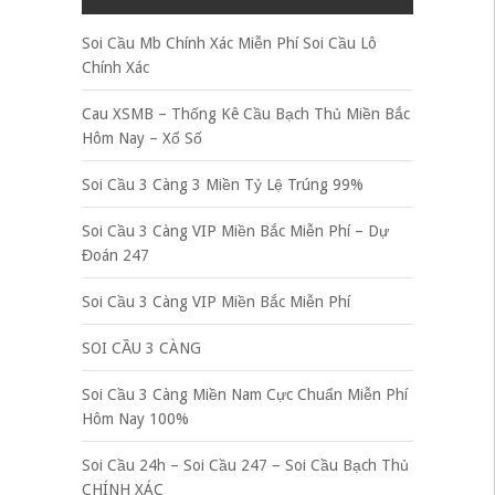
Soi Cầu Mb Chính Xác Miễn Phí Soi Cầu Lô
Chính Xác
Cau XSMB – Thống Kê Cầu Bạch Thủ Miền Bắc
Hôm Nay – Xổ Số
Soi Cầu 3 Càng 3 Miền Tỷ Lệ Trúng 99%
Soi Cầu 3 Càng VIP Miền Bắc Miễn Phí – Dự
Đoán 247
Soi Cầu 3 Càng VIP Miền Bắc Miễn Phí
SOI CẦU 3 CÀNG
Soi Cầu 3 Càng Miền Nam Cực Chuẩn Miễn Phí
Hôm Nay 100%
Soi Cầu 24h – Soi Cầu 247 – Soi Cầu Bạch Thủ
CHÍNH XÁC