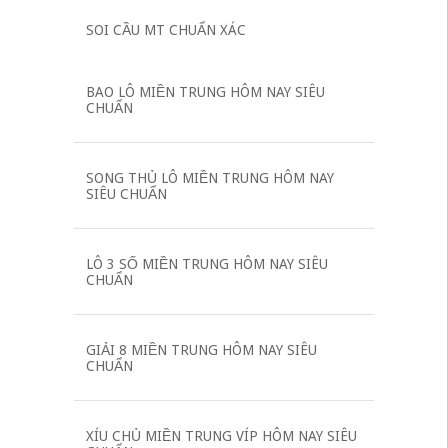
SOI CẦU MT CHUẨN XÁC
BAO LÔ MIỀN TRUNG HÔM NAY SIÊU
CHUẨN
SONG THỦ LÔ MIỀN TRUNG HÔM NAY
SIÊU CHUẨN
LÔ 3 SỐ MIỀN TRUNG HÔM NAY SIÊU
CHUẨN
GIẢI 8 MIỀN TRUNG HÔM NAY SIÊU
CHUẨN
XÍU CHỦ MIỀN TRUNG VÍP HÔM NAY SIÊU