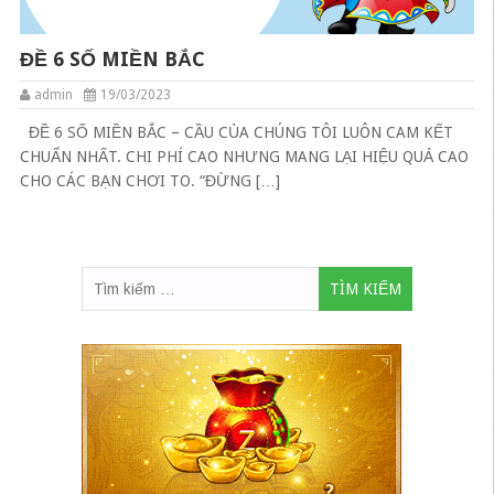
ĐỀ 6 SỐ MIỀN BẮC
admin
19/03/2023
ĐỀ 6 SỐ MIỀN BẮC – CẦU CỦA CHÚNG TÔI LUÔN CAM KẾT
CHUẨN NHẤT. CHI PHÍ CAO NHƯNG MANG LẠI HIỆU QUẢ CAO
CHO CÁC BẠN CHƠI TO. “ĐỪNG […]
Tìm
kiếm
cho: