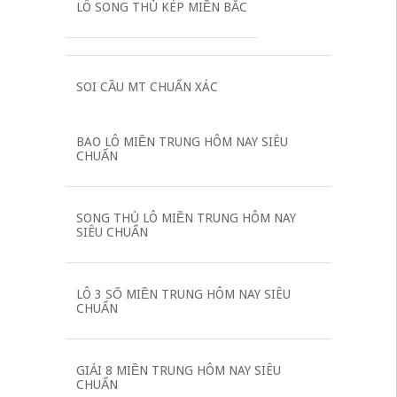
LÔ SONG THỦ KÉP MIỀN BẮC
SOI CẦU MT CHUẨN XÁC
BAO LÔ MIỀN TRUNG HÔM NAY SIÊU
CHUẨN
SONG THỦ LÔ MIỀN TRUNG HÔM NAY
SIÊU CHUẨN
LÔ 3 SỐ MIỀN TRUNG HÔM NAY SIÊU
CHUẨN
GIẢI 8 MIỀN TRUNG HÔM NAY SIÊU
CHUẨN