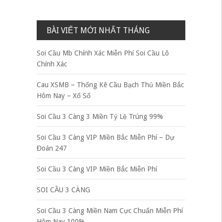
BÀI VIẾT MỚI NHẤT THÁNG
Soi Cầu Mb Chính Xác Miễn Phí Soi Cầu Lô
Chính Xác
Cau XSMB – Thống Kê Cầu Bạch Thủ Miền Bắc
Hôm Nay – Xổ Số
Soi Cầu 3 Càng 3 Miền Tỷ Lệ Trúng 99%
Soi Cầu 3 Càng VIP Miền Bắc Miễn Phí – Dự
Đoán 247
Soi Cầu 3 Càng VIP Miền Bắc Miễn Phí
SOI CẦU 3 CÀNG
Soi Cầu 3 Càng Miền Nam Cực Chuẩn Miễn Phí
Hôm Nay 100%