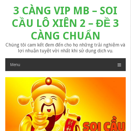
Skip
3 CÀNG VIP MB – SOI
to
content
CẦU LÔ XIÊN 2 – ĐỀ 3
CÀNG CHUẨN
Chúng tôi cam kết đem đến cho họ những trải nghiệm và
lợi nhuận tuyệt vời nhất khi sử dụng dịch vụ.
Menu