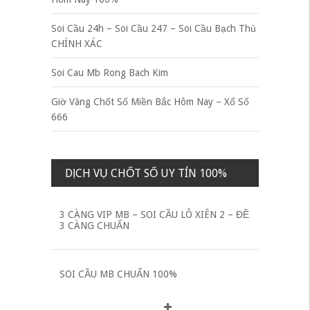
Soi Cầu 24h – Soi Cầu 247 – Soi Cầu Bạch Thủ
CHÍNH XÁC
Soi Cau Mb Rong Bach Kim
Giờ Vàng Chốt Số Miền Bắc Hôm Nay – Xổ Số
666
DỊCH VỤ CHỐT SỐ UY TÍN 100%
3 CÀNG VIP MB – SOI CẦU LÔ XIÊN 2 – ĐỀ
3 CÀNG CHUẨN
SOI CẦU MB CHUẨN 100%