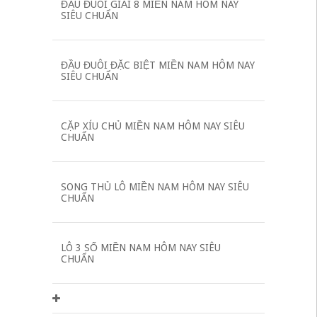
ĐẦU ĐUÔI GIẢI 8 MIỀN NAM HÔM NAY
SIÊU CHUẨN
ĐẦU ĐUÔI ĐẶC BIỆT MIỀN NAM HÔM NAY
SIÊU CHUẨN
CẶP XÍU CHỦ MIỀN NAM HÔM NAY SIÊU
CHUẨN
SONG THỦ LÔ MIỀN NAM HÔM NAY SIÊU
CHUẨN
LÔ 3 SỐ MIỀN NAM HÔM NAY SIÊU
CHUẨN