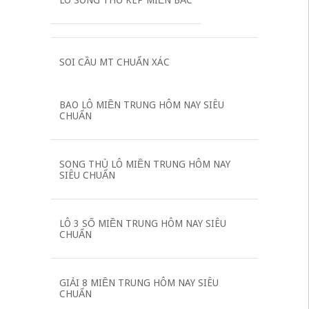
SOI CẦU MT CHUẨN XÁC
BAO LÔ MIỀN TRUNG HÔM NAY SIÊU
CHUẨN
SONG THỦ LÔ MIỀN TRUNG HÔM NAY
SIÊU CHUẨN
LÔ 3 SỐ MIỀN TRUNG HÔM NAY SIÊU
CHUẨN
GIẢI 8 MIỀN TRUNG HÔM NAY SIÊU
CHUẨN