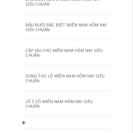
SIÊU CHUẨN
ĐẦU ĐUÔI ĐẶC BIỆT MIỀN NAM HÔM NAY
SIÊU CHUẨN
CẶP XÍU CHỦ MIỀN NAM HÔM NAY SIÊU
CHUẨN
SONG THỦ LÔ MIỀN NAM HÔM NAY SIÊU
CHUẨN
LÔ 3 SỐ MIỀN NAM HÔM NAY SIÊU
CHUẨN