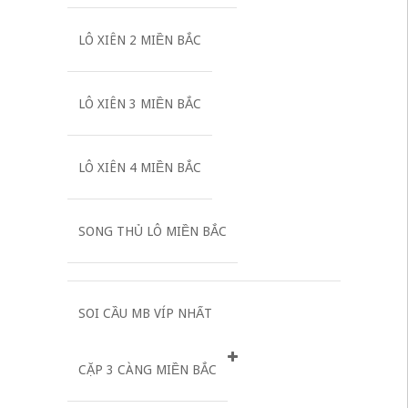
LÔ XIÊN 2 MIỀN BẮC
LÔ XIÊN 3 MIỀN BẮC
LÔ XIÊN 4 MIỀN BẮC
SONG THỦ LÔ MIỀN BẮC
SOI CẦU MB VÍP NHẤT
CẶP 3 CÀNG MIỀN BẮC