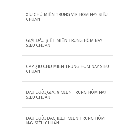
XÍU CHỦ MIỀN TRUNG VÍP HÔM NAY SIÊU
CHUẨN
GIẢI ĐẶC BIỆT MIỀN TRUNG HÔM NAY
SIÊU CHUẨN
CẶP XÍU CHỦ MIỀN TRUNG HÔM NAY SIÊU
CHUẨN
ĐẦU ĐUÔI GIẢI 8 MIỀN TRUNG HÔM NAY
SIÊU CHUẨN
ĐẦU ĐUÔI ĐẶC BIỆT MIỀN TRUNG HÔM
NAY SIÊU CHUẨN