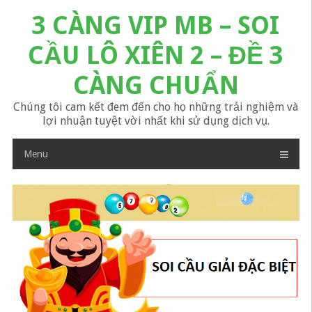
Skip
3 CÀNG VIP MB – SOI
to
content
CẦU LÔ XIÊN 2 – ĐỀ 3
CÀNG CHUẨN
Chúng tôi cam kết đem đến cho họ những trải nghiệm và
lợi nhuận tuyệt vời nhất khi sử dụng dịch vụ.
Menu