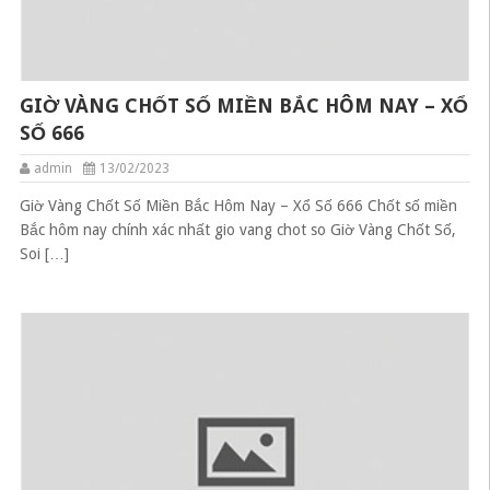
GIỜ VÀNG CHỐT SỐ MIỀN BẮC HÔM NAY – XỔ
SỐ 666
admin
13/02/2023
Giờ Vàng Chốt Số Miền Bắc Hôm Nay – Xổ Số 666 Chốt số miền
Bắc hôm nay chính xác nhất gio vang chot so Giờ Vàng Chốt Số,
Soi […]