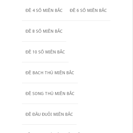
ĐỀ 4 SỐ MIỀN BẮC
ĐỀ 6 SỐ MIỀN BẮC
ĐỀ 8 SỐ MIỀN BẮC
ĐỀ 10 SỐ MIỀN BẮC
ĐỀ BẠCH THỦ MIỀN BẮC
ĐỀ SONG THỦ MIỀN BẮC
ĐỀ ĐẦU ĐUÔI MIỀN BẮC