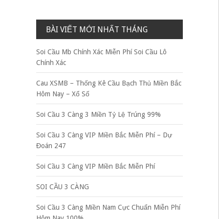
BÀI VIẾT MỚI NHẤT THÁNG
Soi Cầu Mb Chính Xác Miễn Phí Soi Cầu Lô
Chính Xác
Cau XSMB – Thống Kê Cầu Bạch Thủ Miền Bắc
Hôm Nay – Xổ Số
Soi Cầu 3 Càng 3 Miền Tỷ Lệ Trúng 99%
Soi Cầu 3 Càng VIP Miền Bắc Miễn Phí – Dự
Đoán 247
Soi Cầu 3 Càng VIP Miền Bắc Miễn Phí
SOI CẦU 3 CÀNG
Soi Cầu 3 Càng Miền Nam Cực Chuẩn Miễn Phí
Hôm Nay 100%