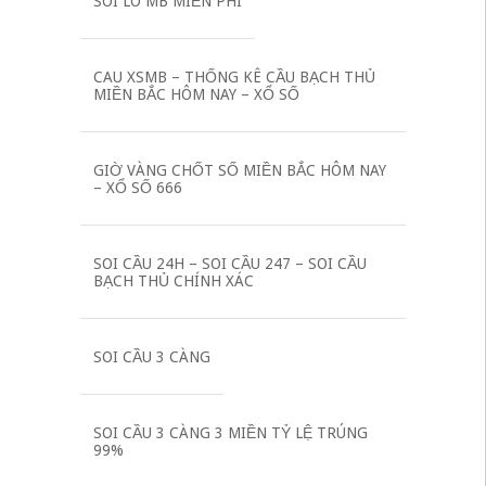
SOI LÔ MB MIỄN PHÍ
CAU XSMB – THỐNG KÊ CẦU BẠCH THỦ
MIỀN BẮC HÔM NAY – XỔ SỐ
GIỜ VÀNG CHỐT SỐ MIỀN BẮC HÔM NAY
– XỔ SỐ 666
SOI CẦU 24H – SOI CẦU 247 – SOI CẦU
BẠCH THỦ CHÍNH XÁC
SOI CẦU 3 CÀNG
SOI CẦU 3 CÀNG 3 MIỀN TỶ LỆ TRÚNG
99%