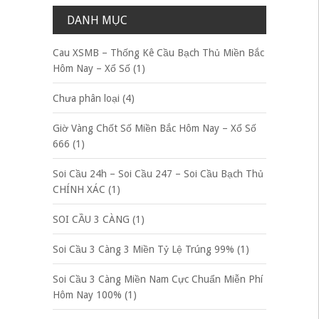
DANH MỤC
Cau XSMB – Thống Kê Cầu Bạch Thủ Miền Bắc
Hôm Nay – Xổ Số
(1)
Chưa phân loại
(4)
Giờ Vàng Chốt Số Miền Bắc Hôm Nay – Xổ Số
666
(1)
Soi Cầu 24h – Soi Cầu 247 – Soi Cầu Bạch Thủ
CHÍNH XÁC
(1)
SOI CẦU 3 CÀNG
(1)
Soi Cầu 3 Càng 3 Miền Tỷ Lệ Trúng 99%
(1)
Soi Cầu 3 Càng Miền Nam Cực Chuẩn Miễn Phí
Hôm Nay 100%
(1)