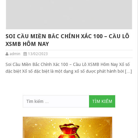
SOI CẦU MIỀN BẮC CHÍNH XÁC 100 – CẦU LÔ
XSMB HÔM NAY
admin
13/02/2023
Soi Cầu Miền Bắc Chính Xác 100 – Cầu Lô XSMB Hôm Nay Xổ số
đặc biệt Xổ số đặc biệt là một dạng xổ số được phát hành bởi […]
Tìm
kiếm
cho: