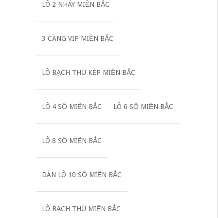
LÔ 2 NHÁY MIỀN BẮC
3 CÀNG VIP MIỀN BẮC
LÔ BẠCH THỦ KÉP MIỀN BẮC
LÔ 4 SỐ MIỀN BẮC
LÔ 6 SỐ MIỀN BẮC
LÔ 8 SỐ MIỀN BẮC
DÀN LÔ 10 SỐ MIỀN BẮC
LÔ BẠCH THỦ MIỀN BẮC