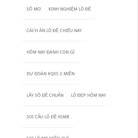
SỔ MƠ
KINH NGHIỆM LÔ ĐỀ
CÁCH ĂN LÔ ĐỀ CHIỀU NAY
HÔM NAY ĐÁNH CON GÌ
DỰ ĐOÁN KQXS 3 MIỀN
LẤY SỐ ĐỀ CHUẨN
LÔ ĐẸP HÔM NAY
SOI CẦU LÔ ĐỀ XSMB