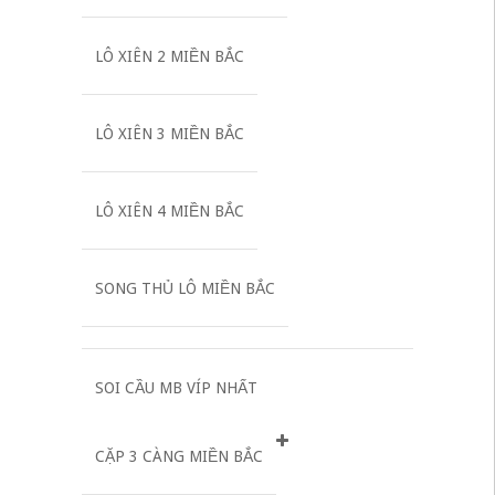
LÔ XIÊN 2 MIỀN BẮC
LÔ XIÊN 3 MIỀN BẮC
LÔ XIÊN 4 MIỀN BẮC
SONG THỦ LÔ MIỀN BẮC
SOI CẦU MB VÍP NHẤT
CẶP 3 CÀNG MIỀN BẮC