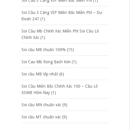
Soi Cầu 3 Càng VIP Miền Bắc Miễn Phí
(1)
Soi Cầu 3 Càng VIP Miền Bắc Miễn Phí – Dự
Đoán 247
(1)
Soi Cầu Mb Chính Xác Miễn Phí Soi Cầu Lô
Chính Xác
(1)
Soi cầu MB chuẩn 100%
(15)
Soi Cau Mb Rong Bach Kim
(1)
Soi cầu MB Víp nhất
(6)
Soi Cầu Miền Bắc Chính Xác 100 – Cầu Lô
XSMB Hôm Nay
(1)
Soi cầu MN chuẩn xác
(9)
Soi cầu MT chuẩn xác
(9)