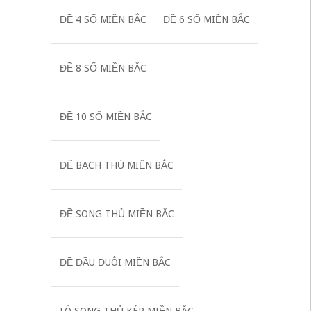
ĐỀ 4 SỐ MIỀN BẮC
ĐỀ 6 SỐ MIỀN BẮC
ĐỀ 8 SỐ MIỀN BẮC
ĐỀ 10 SỐ MIỀN BẮC
ĐỀ BẠCH THỦ MIỀN BẮC
ĐỀ SONG THỦ MIỀN BẮC
ĐỀ ĐẦU ĐUÔI MIỀN BẮC
LÔ SONG THỦ KÉP MIỀN BẮC