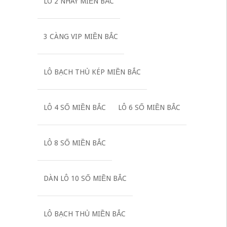
LÔ 2 NHÁY MIỀN BẮC
3 CÀNG VIP MIỀN BẮC
LÔ BẠCH THỦ KÉP MIỀN BẮC
LÔ 4 SỐ MIỀN BẮC
LÔ 6 SỐ MIỀN BẮC
LÔ 8 SỐ MIỀN BẮC
DÀN LÔ 10 SỐ MIỀN BẮC
LÔ BẠCH THỦ MIỀN BẮC