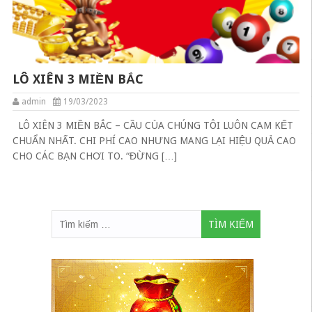
LÔ XIÊN 3 MIỀN BẮC
admin
19/03/2023
LÔ XIÊN 3 MIỀN BẮC – CẦU CỦA CHÚNG TÔI LUÔN CAM KẾT
CHUẨN NHẤT. CHI PHÍ CAO NHƯNG MANG LẠI HIỆU QUẢ CAO
CHO CÁC BẠN CHƠI TO. “ĐỪNG […]
Tìm
kiếm
cho: