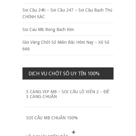
Soi Cầu 24h – Soi Cầu 247 – Soi Cầu Bạch Thủ
CHÍNH XÁC
Soi Cau Mb Rong Bach Kim
Giờ Vàng Chốt Số Miền Bắc Hôm Nay – Xổ Số
666
DỊCH VỤ CHỐT SỐ UY TÍN 100%
3 CÀNG VIP MB – SOI CẦU LÔ XIÊN 2 – ĐỀ
3 CÀNG CHUẨN
SOI CẦU MB CHUẨN 100%