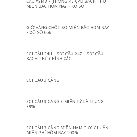
CAU XSMB – THỐNG KÊ CẦU BẠCH THỦ
MIỀN BẮC HÔM NAY – XỔ SỐ
GIỜ VÀNG CHỐT SỐ MIỀN BẮC HÔM NAY
– XỔ SỐ 666
SOI CẦU 24H – SOI CẦU 247 – SOI CẦU
BẠCH THỦ CHÍNH XÁC
SOI CẦU 3 CÀNG
SOI CẦU 3 CÀNG 3 MIỀN TỶ LỆ TRÚNG
99%
SOI CẦU 3 CÀNG MIỀN NAM CỰC CHUẨN
MIỄN PHÍ HÔM NAY 100%