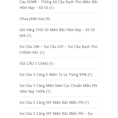
Cau XSMB – Thống Kê Cầu Bạch Thủ Miền Bắc
Hôm Nay – Xổ Số
(1)
Chưa phân loại
(4)
Giờ Vàng Chốt Số Miền Bắc Hôm Nay – Xổ Số
666
(1)
Soi Cầu 24h – Soi Cầu 247 – Soi Cầu Bạch Thủ
CHÍNH XÁC
(1)
SOI CẦU 3 CÀNG
(1)
Soi Cầu 3 Càng 3 Miền Tỷ Lệ Trúng 99%
(1)
Soi Cầu 3 Càng Miền Nam Cực Chuẩn Miễn Phí
Hôm Nay 100%
(1)
Soi Cầu 3 Càng VIP Miền Bắc Miễn Phí
(1)
Soi Cầu 3 Càng VIP Miền Bắc Miễn Phí – Dự