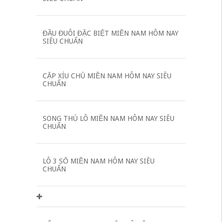
ĐẦU ĐUÔI ĐẶC BIỆT MIỀN NAM HÔM NAY
SIÊU CHUẨN
CẶP XÍU CHỦ MIỀN NAM HÔM NAY SIÊU
CHUẨN
SONG THỦ LÔ MIỀN NAM HÔM NAY SIÊU
CHUẨN
LÔ 3 SỐ MIỀN NAM HÔM NAY SIÊU
CHUẨN