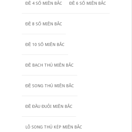
ĐỀ 4 SỐ MIỀN BẮC
ĐỀ 6 SỐ MIỀN BẮC
ĐỀ 8 SỐ MIỀN BẮC
ĐỀ 10 SỐ MIỀN BẮC
ĐỀ BẠCH THỦ MIỀN BẮC
ĐỀ SONG THỦ MIỀN BẮC
ĐỀ ĐẦU ĐUÔI MIỀN BẮC
LÔ SONG THỦ KÉP MIỀN BẮC