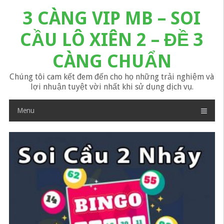
Skip
3 CÀNG VIP MB – SOI
to
content
CẦU LÔ XIÊN 2 – ĐỀ 3
CÀNG CHUẨN
Chúng tôi cam kết đem đến cho họ những trải nghiệm và
lợi nhuận tuyệt vời nhất khi sử dụng dịch vụ.
Menu