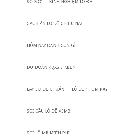
SỔ MƠ
KINH NGHIỆM LÔ ĐỀ
CÁCH ĂN LÔ ĐỀ CHIỀU NAY
HÔM NAY ĐÁNH CON GÌ
DỰ ĐOÁN KQXS 3 MIỀN
LẤY SỐ ĐỀ CHUẨN
LÔ ĐẸP HÔM NAY
SOI CẦU LÔ ĐỀ XSMB
SOI LÔ MB MIỄN PHÍ