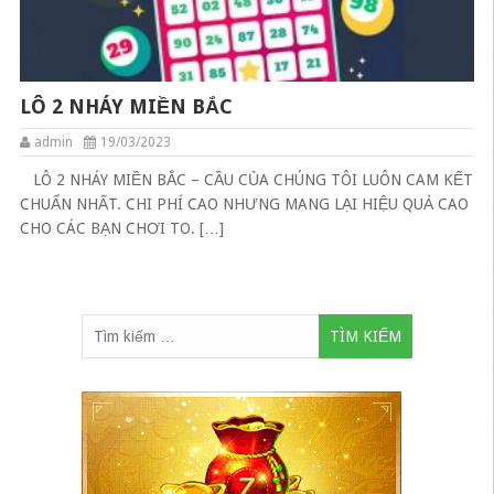
LÔ 2 NHÁY MIỀN BẮC
admin
19/03/2023
LÔ 2 NHÁY MIỀN BẮC – CẦU CỦA CHÚNG TÔI LUÔN CAM KẾT
CHUẨN NHẤT. CHI PHÍ CAO NHƯNG MANG LẠI HIỆU QUẢ CAO
CHO CÁC BẠN CHƠI TO. […]
Tìm
kiếm
cho: