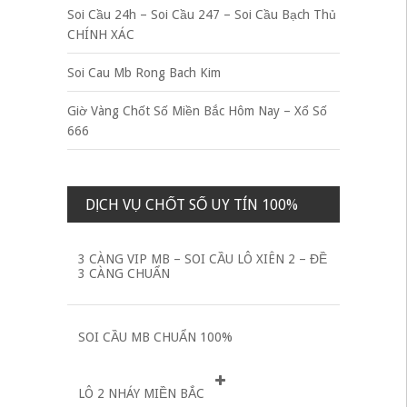
Soi Cầu 24h – Soi Cầu 247 – Soi Cầu Bạch Thủ
CHÍNH XÁC
Soi Cau Mb Rong Bach Kim
Giờ Vàng Chốt Số Miền Bắc Hôm Nay – Xổ Số
666
DỊCH VỤ CHỐT SỐ UY TÍN 100%
3 CÀNG VIP MB – SOI CẦU LÔ XIÊN 2 – ĐỀ
3 CÀNG CHUẨN
SOI CẦU MB CHUẨN 100%
LÔ 2 NHÁY MIỀN BẮC