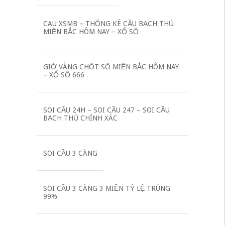
CAU XSMB – THỐNG KÊ CẦU BẠCH THỦ
MIỀN BẮC HÔM NAY – XỔ SỐ
GIỜ VÀNG CHỐT SỐ MIỀN BẮC HÔM NAY
– XỔ SỐ 666
SOI CẦU 24H – SOI CẦU 247 – SOI CẦU
BẠCH THỦ CHÍNH XÁC
SOI CẦU 3 CÀNG
SOI CẦU 3 CÀNG 3 MIỀN TỶ LỆ TRÚNG
99%