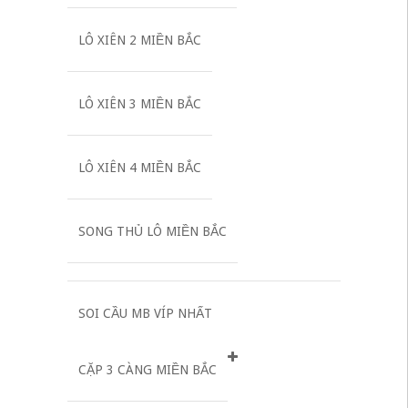
LÔ XIÊN 2 MIỀN BẮC
LÔ XIÊN 3 MIỀN BẮC
LÔ XIÊN 4 MIỀN BẮC
SONG THỦ LÔ MIỀN BẮC
SOI CẦU MB VÍP NHẤT
CẶP 3 CÀNG MIỀN BẮC