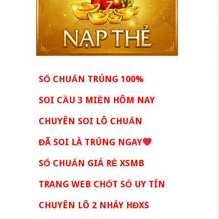
SỐ CHUẨN TRÚNG 100%
SOI CẦU 3 MIỀN HÔM NAY
CHUYÊN SOI LÔ CHUẨN
ĐÃ SOI LÀ TRÚNG NGAY
SỐ CHUẨN GIÁ RẺ XSMB
TRANG WEB CHỐT SỐ UY TÍN
CHUYÊN LÔ 2 NHÁY HĐXS