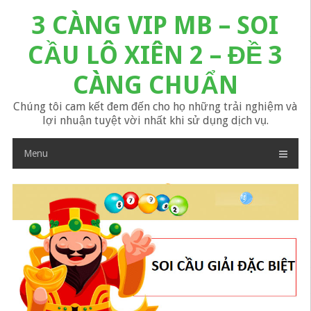
Skip
3 CÀNG VIP MB – SOI
to
content
CẦU LÔ XIÊN 2 – ĐỀ 3
CÀNG CHUẨN
Chúng tôi cam kết đem đến cho họ những trải nghiệm và
lợi nhuận tuyệt vời nhất khi sử dụng dịch vụ.
Menu