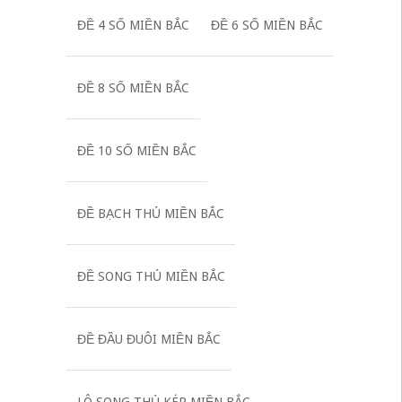
ĐỀ 4 SỐ MIỀN BẮC
ĐỀ 6 SỐ MIỀN BẮC
ĐỀ 8 SỐ MIỀN BẮC
ĐỀ 10 SỐ MIỀN BẮC
ĐỀ BẠCH THỦ MIỀN BẮC
ĐỀ SONG THỦ MIỀN BẮC
ĐỀ ĐẦU ĐUÔI MIỀN BẮC
LÔ SONG THỦ KÉP MIỀN BẮC