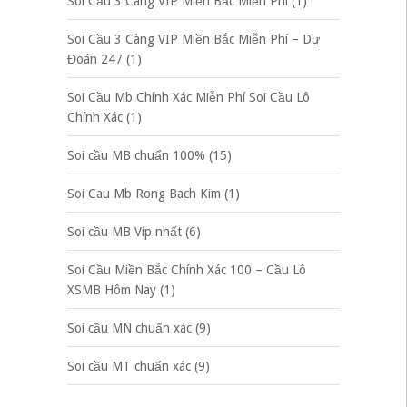
Soi Cầu 3 Càng VIP Miền Bắc Miễn Phí
(1)
Soi Cầu 3 Càng VIP Miền Bắc Miễn Phí – Dự
Đoán 247
(1)
Soi Cầu Mb Chính Xác Miễn Phí Soi Cầu Lô
Chính Xác
(1)
Soi cầu MB chuẩn 100%
(15)
Soi Cau Mb Rong Bach Kim
(1)
Soi cầu MB Víp nhất
(6)
Soi Cầu Miền Bắc Chính Xác 100 – Cầu Lô
XSMB Hôm Nay
(1)
Soi cầu MN chuẩn xác
(9)
Soi cầu MT chuẩn xác
(9)