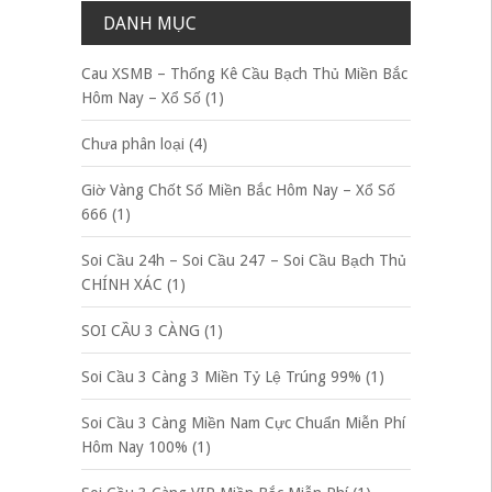
DANH MỤC
Cau XSMB – Thống Kê Cầu Bạch Thủ Miền Bắc
Hôm Nay – Xổ Số
(1)
Chưa phân loại
(4)
Giờ Vàng Chốt Số Miền Bắc Hôm Nay – Xổ Số
666
(1)
Soi Cầu 24h – Soi Cầu 247 – Soi Cầu Bạch Thủ
CHÍNH XÁC
(1)
SOI CẦU 3 CÀNG
(1)
Soi Cầu 3 Càng 3 Miền Tỷ Lệ Trúng 99%
(1)
Soi Cầu 3 Càng Miền Nam Cực Chuẩn Miễn Phí
Hôm Nay 100%
(1)