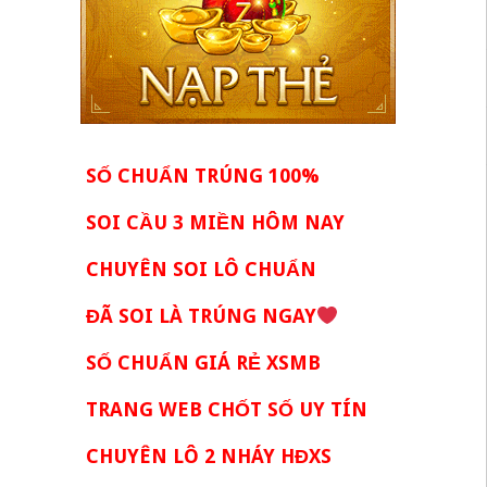
SỐ CHUẨN TRÚNG 100%
SOI CẦU 3 MIỀN HÔM NAY
CHUYÊN SOI LÔ CHUẨN
ĐÃ SOI LÀ TRÚNG NGAY
SỐ CHUẨN GIÁ RẺ XSMB
TRANG WEB CHỐT SỐ UY TÍN
CHUYÊN LÔ 2 NHÁY HĐXS