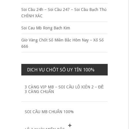
Soi Cầu 24h – Soi Cầu 247 – Soi Cầu Bạch Thủ
CHÍNH XÁC
Soi Cau Mb Rong Bach Kim
Giờ Vàng Chốt Số Miền Bắc Hôm Nay – Xổ Số
666
DỊCH VỤ CHỐT SỐ UY TÍN 100%
3 CÀNG VIP MB – SOI CẦU LÔ XIÊN 2 – ĐỀ
3 CÀNG CHUẨN
SOI CẦU MB CHUẨN 100%