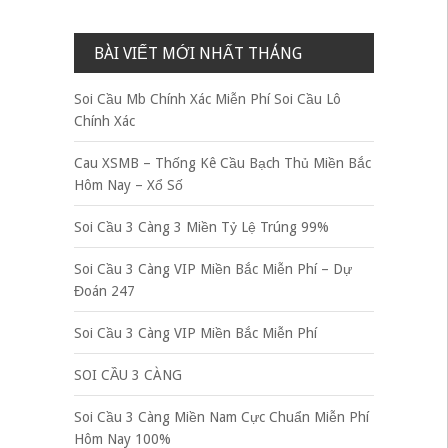
BÀI VIẾT MỚI NHẤT THÁNG
Soi Cầu Mb Chính Xác Miễn Phí Soi Cầu Lô
Chính Xác
Cau XSMB – Thống Kê Cầu Bạch Thủ Miền Bắc
Hôm Nay – Xổ Số
Soi Cầu 3 Càng 3 Miền Tỷ Lệ Trúng 99%
Soi Cầu 3 Càng VIP Miền Bắc Miễn Phí – Dự
Đoán 247
Soi Cầu 3 Càng VIP Miền Bắc Miễn Phí
SOI CẦU 3 CÀNG
Soi Cầu 3 Càng Miền Nam Cực Chuẩn Miễn Phí
Hôm Nay 100%