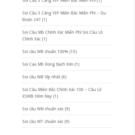
Soi Cầu 3 Càng VIP Miền Bắc Miễn Phí
(1)
Soi Cầu 3 Càng VIP Miền Bắc Miễn Phí – Dự
Đoán 247
(1)
Soi Cầu Mb Chính Xác Miễn Phí Soi Cầu Lô
Chính Xác
(1)
Soi cầu MB chuẩn 100%
(15)
Soi Cau Mb Rong Bach Kim
(1)
Soi cầu MB Víp nhất
(6)
Soi Cầu Miền Bắc Chính Xác 100 – Cầu Lô
XSMB Hôm Nay
(1)
Soi cầu MN chuẩn xác
(9)
Soi cầu MT chuẩn xác
(9)