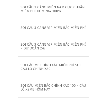
SOI CẦU 3 CÀNG MIỀN NAM CỰC CHUẨN
MIỄN PHÍ HÔM NAY 100%
SOI CẦU 3 CÀNG VIP MIỀN BẮC MIỄN PHÍ
SOI CẦU 3 CÀNG VIP MIỀN BẮC MIỄN PHÍ
– DỰ ĐOÁN 247
SOI CẦU MB CHÍNH XÁC MIỄN PHÍ SOI
CẦU LÔ CHÍNH XÁC
SOI CẦU MIỀN BẮC CHÍNH XÁC 100 – CẦU
LÔ XSMB HÔM NAY