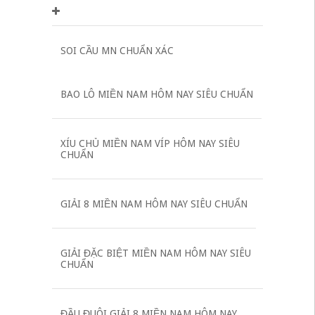
SOI CẦU MN CHUẨN XÁC
BAO LÔ MIỀN NAM HÔM NAY SIÊU CHUẨN
XÍU CHỦ MIỀN NAM VÍP HÔM NAY SIÊU
CHUẨN
GIẢI 8 MIỀN NAM HÔM NAY SIÊU CHUẨN
GIẢI ĐẶC BIỆT MIỀN NAM HÔM NAY SIÊU
CHUẨN
ĐẦU ĐUÔI GIẢI 8 MIỀN NAM HÔM NAY