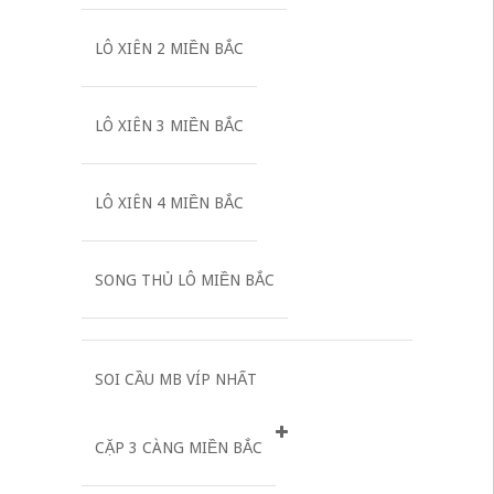
LÔ XIÊN 2 MIỀN BẮC
LÔ XIÊN 3 MIỀN BẮC
LÔ XIÊN 4 MIỀN BẮC
SONG THỦ LÔ MIỀN BẮC
SOI CẦU MB VÍP NHẤT
CẶP 3 CÀNG MIỀN BẮC