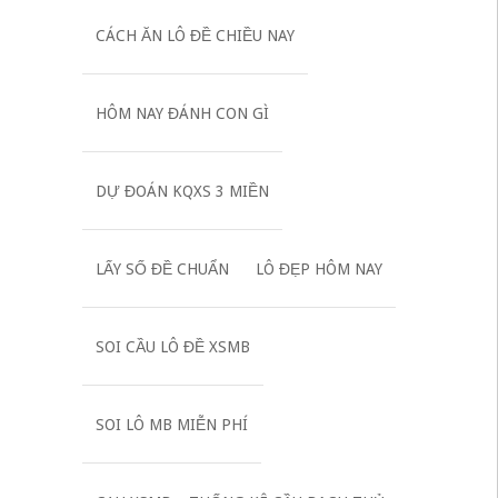
CÁCH ĂN LÔ ĐỀ CHIỀU NAY
HÔM NAY ĐÁNH CON GÌ
DỰ ĐOÁN KQXS 3 MIỀN
LẤY SỐ ĐỀ CHUẨN
LÔ ĐẸP HÔM NAY
SOI CẦU LÔ ĐỀ XSMB
SOI LÔ MB MIỄN PHÍ