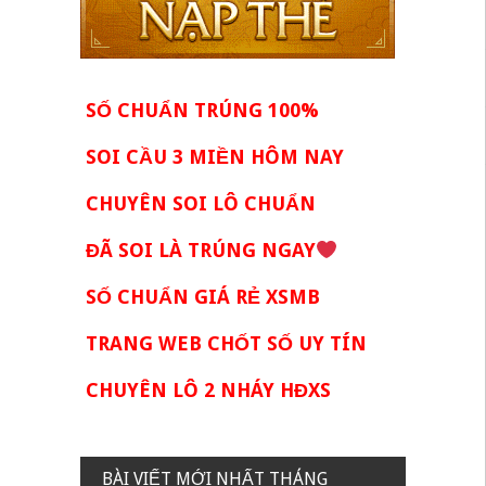
SỐ CHUẨN TRÚNG 100%
SOI CẦU 3 MIỀN HÔM NAY
CHUYÊN SOI LÔ CHUẨN
ĐÃ SOI LÀ TRÚNG NGAY
SỐ CHUẨN GIÁ RẺ XSMB
TRANG WEB CHỐT SỐ UY TÍN
CHUYÊN LÔ 2 NHÁY HĐXS
BÀI VIẾT MỚI NHẤT THÁNG