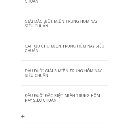
CHUẨN
GIẢI ĐẶC BIỆT MIỀN TRUNG HÔM NAY
SIÊU CHUẨN
CẶP XÍU CHỦ MIỀN TRUNG HÔM NAY SIÊU
CHUẨN
ĐẦU ĐUÔI GIẢI 8 MIỀN TRUNG HÔM NAY
SIÊU CHUẨN
ĐẦU ĐUÔI ĐẶC BIỆT MIỀN TRUNG HÔM
NAY SIÊU CHUẨN