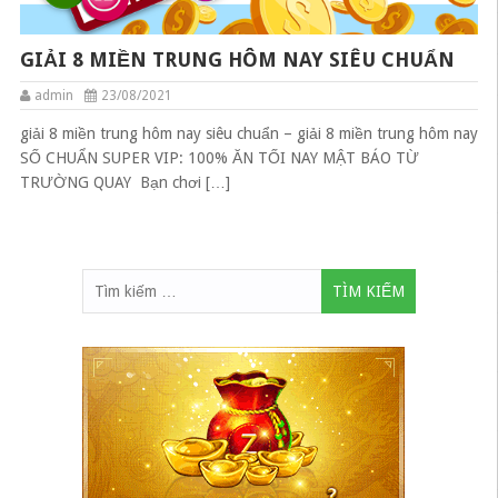
GIẢI 8 MIỀN TRUNG HÔM NAY SIÊU CHUẨN
admin
23/08/2021
giải 8 miền trung hôm nay siêu chuẩn – giải 8 miền trung hôm nay
SỐ CHUẨN SUPER VIP: 100% ĂN TỐI NAY MẬT BÁO TỪ
TRƯỜNG QUAY Bạn chơi […]
Tìm
kiếm
cho: