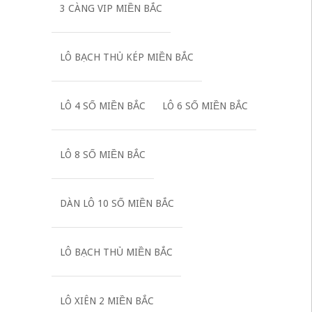
3 CÀNG VIP MIỀN BẮC
LÔ BẠCH THỦ KÉP MIỀN BẮC
LÔ 4 SỐ MIỀN BẮC
LÔ 6 SỐ MIỀN BẮC
LÔ 8 SỐ MIỀN BẮC
DÀN LÔ 10 SỐ MIỀN BẮC
LÔ BẠCH THỦ MIỀN BẮC
LÔ XIÊN 2 MIỀN BẮC