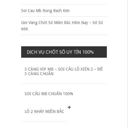
Soi Cau Mb Rong Bach Kim
Giờ Vàng Chốt Số Miền Bắc Hôm Nay – Xổ Số
666
DỊCH VỤ CHỐT SỐ UY TÍN 100%
3 CÀNG VIP MB – SOI CẦU LÔ XIÊN 2 – ĐỀ
3 CÀNG CHUẨN
SOI CẦU MB CHUẨN 100%
LÔ 2 NHÁY MIỀN BẮC