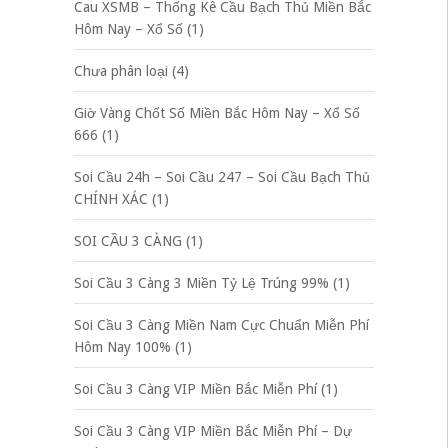
Cau XSMB – Thống Kê Cầu Bạch Thủ Miền Bắc
Hôm Nay – Xổ Số
(1)
Chưa phân loại
(4)
Giờ Vàng Chốt Số Miền Bắc Hôm Nay – Xổ Số
666
(1)
Soi Cầu 24h – Soi Cầu 247 – Soi Cầu Bạch Thủ
CHÍNH XÁC
(1)
SOI CẦU 3 CÀNG
(1)
Soi Cầu 3 Càng 3 Miền Tỷ Lệ Trúng 99%
(1)
Soi Cầu 3 Càng Miền Nam Cực Chuẩn Miễn Phí
Hôm Nay 100%
(1)
Soi Cầu 3 Càng VIP Miền Bắc Miễn Phí
(1)
Soi Cầu 3 Càng VIP Miền Bắc Miễn Phí – Dự