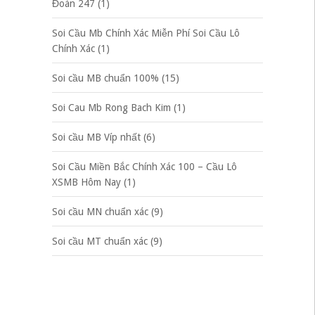
Đoán 247
(1)
Soi Cầu Mb Chính Xác Miễn Phí Soi Cầu Lô
Chính Xác
(1)
Soi cầu MB chuẩn 100%
(15)
Soi Cau Mb Rong Bach Kim
(1)
Soi cầu MB Víp nhất
(6)
Soi Cầu Miền Bắc Chính Xác 100 – Cầu Lô
XSMB Hôm Nay
(1)
Soi cầu MN chuẩn xác
(9)
Soi cầu MT chuẩn xác
(9)