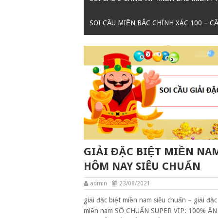
SOI CẦU MIỀN BẮC CHÍNH XÁC 100 – C
GIẢI ĐẶC BIỆT MIỀN NA
HÔM NAY SIÊU CHUẨN
admin
23/08/2021
giải đặc biệt miền nam siêu chuẩn – giải đặc
miền nam SỐ CHUẨN SUPER VIP: 100% ĂN