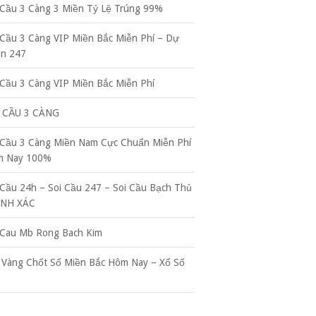
 Cầu 3 Càng 3 Miền Tỷ Lệ Trúng 99%
 Cầu 3 Càng VIP Miền Bắc Miễn Phí – Dự
n 247
 Cầu 3 Càng VIP Miền Bắc Miễn Phí
 CẦU 3 CÀNG
 Cầu 3 Càng Miền Nam Cực Chuẩn Miễn Phí
m Nay 100%
 Cầu 24h – Soi Cầu 247 – Soi Cầu Bạch Thủ
ÍNH XÁC
 Cau Mb Rong Bach Kim
 Vàng Chốt Số Miền Bắc Hôm Nay – Xổ Số