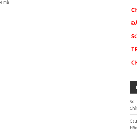
i mà
C
Đ
S
T
C
Soi
Chí
Cau
Hôm