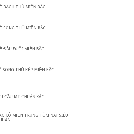
Ề BẠCH THỦ MIỀN BẮC
Ề SONG THỦ MIỀN BẮC
Ề ĐẦU ĐUÔI MIỀN BẮC
Ô SONG THỦ KÉP MIỀN BẮC
OI CẦU MT CHUẨN XÁC
AO LÔ MIỀN TRUNG HÔM NAY SIÊU
HUẨN