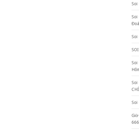
Soi
Soi
Đoá
Soi
SOI
Soi
Hô
Soi
CH
Soi
Giờ
666