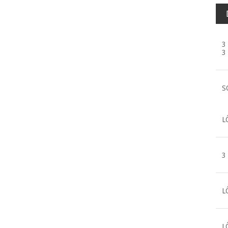
3
3
S
L
3
L
L