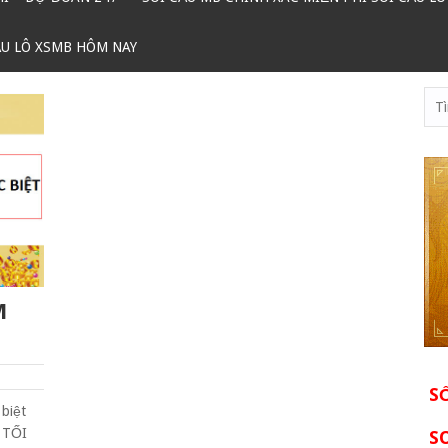
ẦU LÔ XSMB HÔM NAY
Tìm
kiế
cho
M
S
 biệt
 TỐI
S