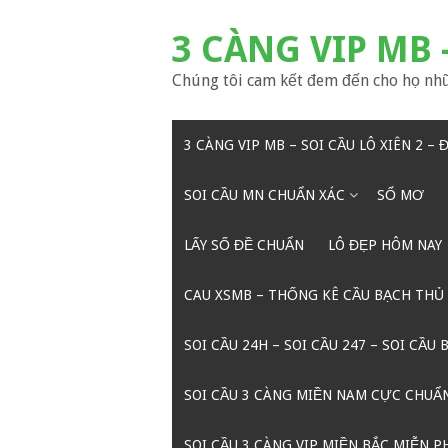
Skip
to
3 CÀNG VIP MB 
content
Chúng tôi cam kết đem đến cho họ nhữ
3 CÀNG VIP MB – SOI CẦU LÔ XIÊN 2 –
SOI CẦU MN CHUẨN XÁC
SỔ MƠ
LẤY SỐ ĐỀ CHUẨN
LÔ ĐẸP HÔM NAY
CAU XSMB – THỐNG KÊ CẦU BẠCH THỦ 
SOI CẦU 24H – SOI CẦU 247 – SOI CẦU
SOI CẦU 3 CÀNG MIỀN NAM CỰC CHUẨ
SOI CẦU 3 CÀNG VIP MIỀN BẮC MIỄN P