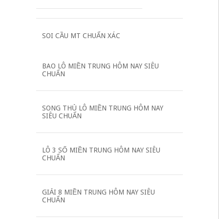
SOI CẦU MT CHUẨN XÁC
BAO LÔ MIỀN TRUNG HÔM NAY SIÊU
CHUẨN
SONG THỦ LÔ MIỀN TRUNG HÔM NAY
SIÊU CHUẨN
LÔ 3 SỐ MIỀN TRUNG HÔM NAY SIÊU
CHUẨN
GIẢI 8 MIỀN TRUNG HÔM NAY SIÊU
CHUẨN