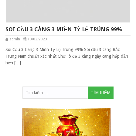
SOI CẦU 3 CÀNG 3 MIỀN TỶ LỆ TRÚNG 99%
admin
13/02/2023
Soi Cầu 3 Càng 3 Miền Tỷ Lệ Trúng 99% Soi cầu 3 càng Bắc
Trung Nam chuẩn xác nhất Chơi lô đề 3 càng ngày càng hấp dẫn
hơn […]
Tìm
kiếm
cho: