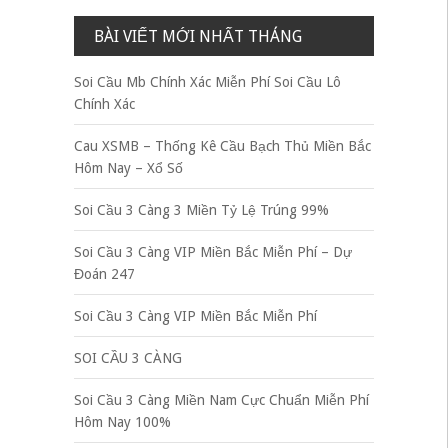
BÀI VIẾT MỚI NHẤT THÁNG
Soi Cầu Mb Chính Xác Miễn Phí Soi Cầu Lô
Chính Xác
Cau XSMB – Thống Kê Cầu Bạch Thủ Miền Bắc
Hôm Nay – Xổ Số
Soi Cầu 3 Càng 3 Miền Tỷ Lệ Trúng 99%
Soi Cầu 3 Càng VIP Miền Bắc Miễn Phí – Dự
Đoán 247
Soi Cầu 3 Càng VIP Miền Bắc Miễn Phí
SOI CẦU 3 CÀNG
Soi Cầu 3 Càng Miền Nam Cực Chuẩn Miễn Phí
Hôm Nay 100%