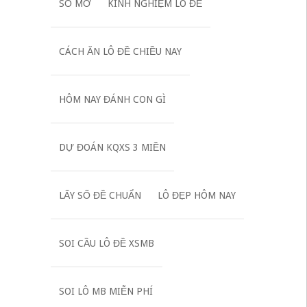
SỔ MƠ
KINH NGHIỆM LÔ ĐỀ
CÁCH ĂN LÔ ĐỀ CHIỀU NAY
HÔM NAY ĐÁNH CON GÌ
DỰ ĐOÁN KQXS 3 MIỀN
LẤY SỐ ĐỀ CHUẨN
LÔ ĐẸP HÔM NAY
SOI CẦU LÔ ĐỀ XSMB
SOI LÔ MB MIỄN PHÍ