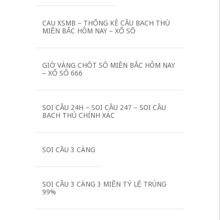
CAU XSMB – THỐNG KÊ CẦU BẠCH THỦ
MIỀN BẮC HÔM NAY – XỔ SỐ
GIỜ VÀNG CHỐT SỐ MIỀN BẮC HÔM NAY
– XỔ SỐ 666
SOI CẦU 24H – SOI CẦU 247 – SOI CẦU
BẠCH THỦ CHÍNH XÁC
SOI CẦU 3 CÀNG
SOI CẦU 3 CÀNG 3 MIỀN TỶ LỆ TRÚNG
99%