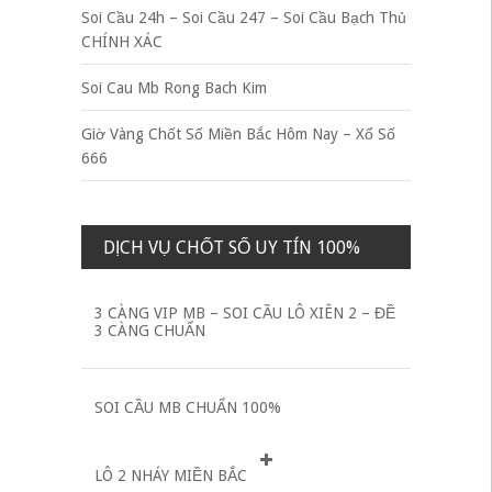
Soi Cầu 24h – Soi Cầu 247 – Soi Cầu Bạch Thủ
CHÍNH XÁC
Soi Cau Mb Rong Bach Kim
Giờ Vàng Chốt Số Miền Bắc Hôm Nay – Xổ Số
666
DỊCH VỤ CHỐT SỐ UY TÍN 100%
3 CÀNG VIP MB – SOI CẦU LÔ XIÊN 2 – ĐỀ
3 CÀNG CHUẨN
SOI CẦU MB CHUẨN 100%
LÔ 2 NHÁY MIỀN BẮC