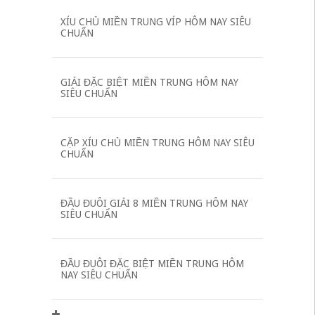
XÍU CHỦ MIỀN TRUNG VÍP HÔM NAY SIÊU
CHUẨN
GIẢI ĐẶC BIỆT MIỀN TRUNG HÔM NAY
SIÊU CHUẨN
CẶP XÍU CHỦ MIỀN TRUNG HÔM NAY SIÊU
CHUẨN
ĐẦU ĐUÔI GIẢI 8 MIỀN TRUNG HÔM NAY
SIÊU CHUẨN
ĐẦU ĐUÔI ĐẶC BIỆT MIỀN TRUNG HÔM
NAY SIÊU CHUẨN