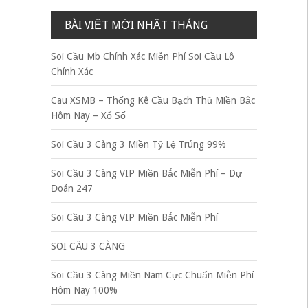
BÀI VIẾT MỚI NHẤT THÁNG
Soi Cầu Mb Chính Xác Miễn Phí Soi Cầu Lô
Chính Xác
Cau XSMB – Thống Kê Cầu Bạch Thủ Miền Bắc
Hôm Nay – Xổ Số
Soi Cầu 3 Càng 3 Miền Tỷ Lệ Trúng 99%
Soi Cầu 3 Càng VIP Miền Bắc Miễn Phí – Dự
Đoán 247
Soi Cầu 3 Càng VIP Miền Bắc Miễn Phí
SOI CẦU 3 CÀNG
Soi Cầu 3 Càng Miền Nam Cực Chuẩn Miễn Phí
Hôm Nay 100%