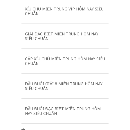
XÍU CHỦ MIỀN TRUNG VÍP HÔM NAY SIÊU
CHUẨN
GIẢI ĐẶC BIỆT MIỀN TRUNG HÔM NAY
SIÊU CHUẨN
CẶP XÍU CHỦ MIỀN TRUNG HÔM NAY SIÊU
CHUẨN
ĐẦU ĐUÔI GIẢI 8 MIỀN TRUNG HÔM NAY
SIÊU CHUẨN
ĐẦU ĐUÔI ĐẶC BIỆT MIỀN TRUNG HÔM
NAY SIÊU CHUẨN