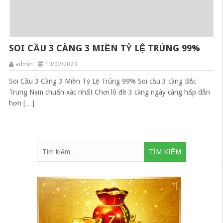
SOI CẦU 3 CÀNG 3 MIỀN TỶ LỆ TRÚNG 99%
admin
13/02/2023
Soi Cầu 3 Càng 3 Miền Tỷ Lệ Trúng 99% Soi cầu 3 càng Bắc
Trung Nam chuẩn xác nhất Chơi lô đề 3 càng ngày càng hấp dẫn
hơn […]
Tìm
kiếm
cho: