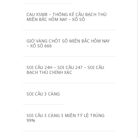
CAU XSMB – THỐNG KÊ CẦU BẠCH THỦ
MIỀN BẮC HÔM NAY – XỔ SỐ
GIỜ VÀNG CHỐT SỐ MIỀN BẮC HÔM NAY
– XỔ SỐ 666
SOI CẦU 24H – SOI CẦU 247 – SOI CẦU
BẠCH THỦ CHÍNH XÁC
SOI CẦU 3 CÀNG
SOI CẦU 3 CÀNG 3 MIỀN TỶ LỆ TRÚNG
99%