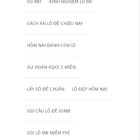
SỔ MƠ
KINH NGHIỆM LÔ ĐỀ
CÁCH ĂN LÔ ĐỀ CHIỀU NAY
HÔM NAY ĐÁNH CON GÌ
DỰ ĐOÁN KQXS 3 MIỀN
LẤY SỐ ĐỀ CHUẨN
LÔ ĐẸP HÔM NAY
SOI CẦU LÔ ĐỀ XSMB
SOI LÔ MB MIỄN PHÍ