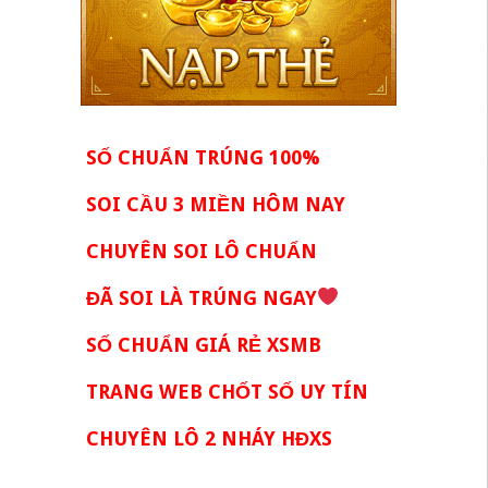
SỐ CHUẨN TRÚNG 100%
SOI CẦU 3 MIỀN HÔM NAY
CHUYÊN SOI LÔ CHUẨN
ĐÃ SOI LÀ TRÚNG NGAY
SỐ CHUẨN GIÁ RẺ XSMB
TRANG WEB CHỐT SỐ UY TÍN
CHUYÊN LÔ 2 NHÁY HĐXS