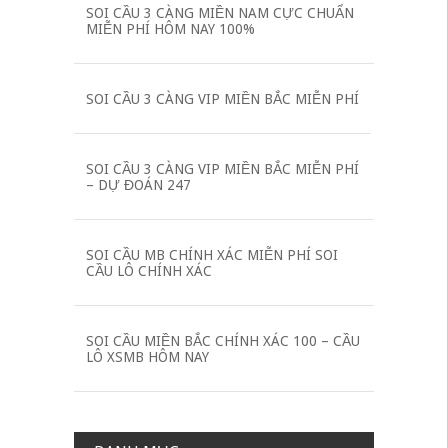
SOI CẦU 3 CÀNG MIỀN NAM CỰC CHUẨN
MIỄN PHÍ HÔM NAY 100%
SOI CẦU 3 CÀNG VIP MIỀN BẮC MIỄN PHÍ
SOI CẦU 3 CÀNG VIP MIỀN BẮC MIỄN PHÍ
– DỰ ĐOÁN 247
SOI CẦU MB CHÍNH XÁC MIỄN PHÍ SOI
CẦU LÔ CHÍNH XÁC
SOI CẦU MIỀN BẮC CHÍNH XÁC 100 – CẦU
LÔ XSMB HÔM NAY