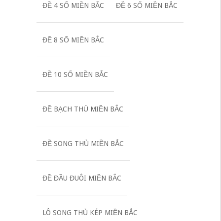
ĐỀ 4 SỐ MIỀN BẮC
ĐỀ 6 SỐ MIỀN BẮC
ĐỀ 8 SỐ MIỀN BẮC
ĐỀ 10 SỐ MIỀN BẮC
ĐỀ BẠCH THỦ MIỀN BẮC
ĐỀ SONG THỦ MIỀN BẮC
ĐỀ ĐẦU ĐUÔI MIỀN BẮC
LÔ SONG THỦ KÉP MIỀN BẮC