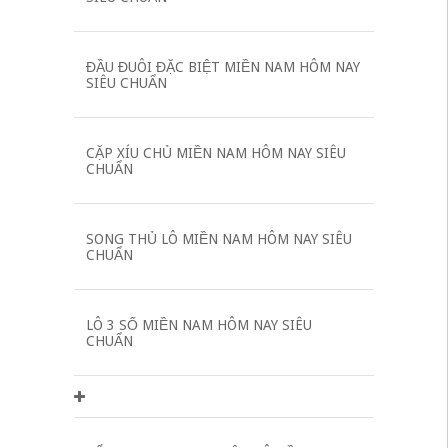
ĐẦU ĐUÔI ĐẶC BIỆT MIỀN NAM HÔM NAY
SIÊU CHUẨN
CẶP XÍU CHỦ MIỀN NAM HÔM NAY SIÊU
CHUẨN
SONG THỦ LÔ MIỀN NAM HÔM NAY SIÊU
CHUẨN
LÔ 3 SỐ MIỀN NAM HÔM NAY SIÊU
CHUẨN