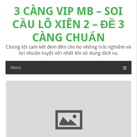
Skip
3 CÀNG VIP MB – SOI
to
content
CẦU LÔ XIÊN 2 – ĐỀ 3
CÀNG CHUẨN
Chúng tôi cam kết đem đến cho họ những trải nghiệm và
lợi nhuận tuyệt vời nhất khi sử dụng dịch vụ.
Menu