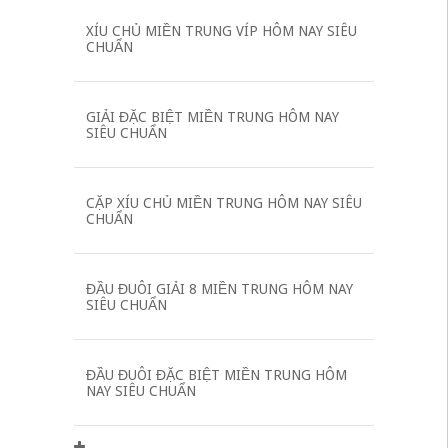
XÍU CHỦ MIỀN TRUNG VÍP HÔM NAY SIÊU
CHUẨN
GIẢI ĐẶC BIỆT MIỀN TRUNG HÔM NAY
SIÊU CHUẨN
CẶP XÍU CHỦ MIỀN TRUNG HÔM NAY SIÊU
CHUẨN
ĐẦU ĐUÔI GIẢI 8 MIỀN TRUNG HÔM NAY
SIÊU CHUẨN
ĐẦU ĐUÔI ĐẶC BIỆT MIỀN TRUNG HÔM
NAY SIÊU CHUẨN