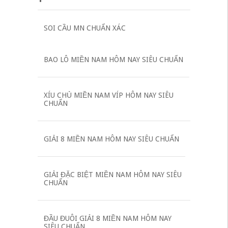
SOI CẦU MN CHUẨN XÁC
BAO LÔ MIỀN NAM HÔM NAY SIÊU CHUẨN
XÍU CHỦ MIỀN NAM VÍP HÔM NAY SIÊU
CHUẨN
GIẢI 8 MIỀN NAM HÔM NAY SIÊU CHUẨN
GIẢI ĐẶC BIỆT MIỀN NAM HÔM NAY SIÊU
CHUẨN
ĐẦU ĐUÔI GIẢI 8 MIỀN NAM HÔM NAY
SIÊU CHUẨN