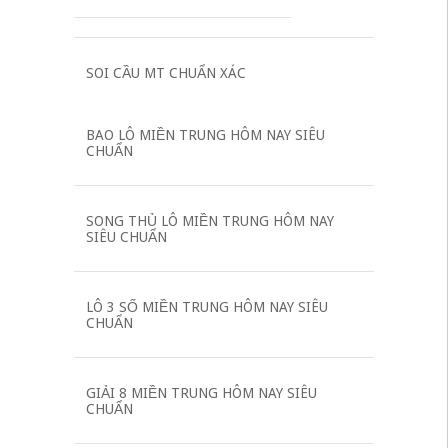
SOI CẦU MT CHUẨN XÁC
BAO LÔ MIỀN TRUNG HÔM NAY SIÊU
CHUẨN
SONG THỦ LÔ MIỀN TRUNG HÔM NAY
SIÊU CHUẨN
LÔ 3 SỐ MIỀN TRUNG HÔM NAY SIÊU
CHUẨN
GIẢI 8 MIỀN TRUNG HÔM NAY SIÊU
CHUẨN