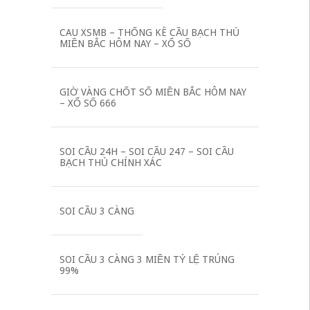
CAU XSMB – THỐNG KÊ CẦU BẠCH THỦ
MIỀN BẮC HÔM NAY – XỔ SỐ
GIỜ VÀNG CHỐT SỐ MIỀN BẮC HÔM NAY
– XỔ SỐ 666
SOI CẦU 24H – SOI CẦU 247 – SOI CẦU
BẠCH THỦ CHÍNH XÁC
SOI CẦU 3 CÀNG
SOI CẦU 3 CÀNG 3 MIỀN TỶ LỆ TRÚNG
99%