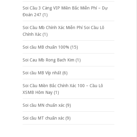
Soi Cầu 3 Càng VIP Miền Bắc Miễn Phí – Dự
Đoán 247
(1)
Soi Cầu Mb Chính Xác Miễn Phí Soi Cầu Lô
Chính Xác
(1)
Soi cầu MB chuẩn 100%
(15)
Soi Cau Mb Rong Bach Kim
(1)
Soi cầu MB Víp nhất
(6)
Soi Cầu Miền Bắc Chính Xác 100 – Cầu Lô
XSMB Hôm Nay
(1)
Soi cầu MN chuẩn xác
(9)
Soi cầu MT chuẩn xác
(9)