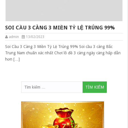
SOI CẦU 3 CÀNG 3 MIỀN TỶ LỆ TRÚNG 99%
admin
13/02/2023
Soi Cầu 3 Càng 3 Miền Tỷ Lệ Trúng 99% Soi cầu 3 càng Bắc
Trung Nam chuẩn xác nhất Chơi lô đề 3 càng ngày càng hấp dẫn
hơn […]
Tìm
kiếm
cho: