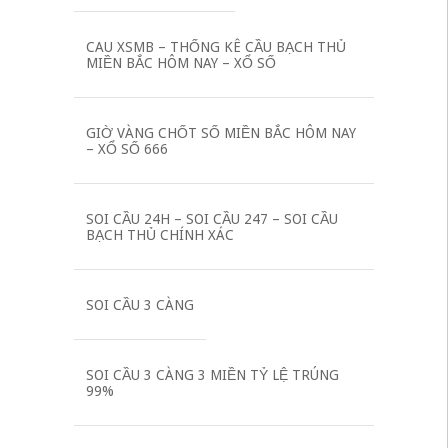
CAU XSMB – THỐNG KÊ CẦU BẠCH THỦ
MIỀN BẮC HÔM NAY – XỔ SỐ
GIỜ VÀNG CHỐT SỐ MIỀN BẮC HÔM NAY
– XỔ SỐ 666
SOI CẦU 24H – SOI CẦU 247 – SOI CẦU
BẠCH THỦ CHÍNH XÁC
SOI CẦU 3 CÀNG
SOI CẦU 3 CÀNG 3 MIỀN TỶ LỆ TRÚNG
99%