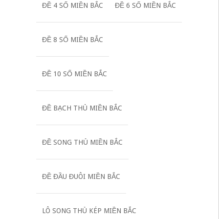
ĐỀ 4 SỐ MIỀN BẮC
ĐỀ 6 SỐ MIỀN BẮC
ĐỀ 8 SỐ MIỀN BẮC
ĐỀ 10 SỐ MIỀN BẮC
ĐỀ BẠCH THỦ MIỀN BẮC
ĐỀ SONG THỦ MIỀN BẮC
ĐỀ ĐẦU ĐUÔI MIỀN BẮC
LÔ SONG THỦ KÉP MIỀN BẮC