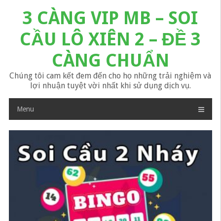
Skip
3 CÀNG VIP MB – SOI
to
content
CẦU LÔ XIÊN 2 – ĐỀ 3
CÀNG CHUẨN
Chúng tôi cam kết đem đến cho họ những trải nghiệm và
lợi nhuận tuyệt vời nhất khi sử dụng dịch vụ.
Menu