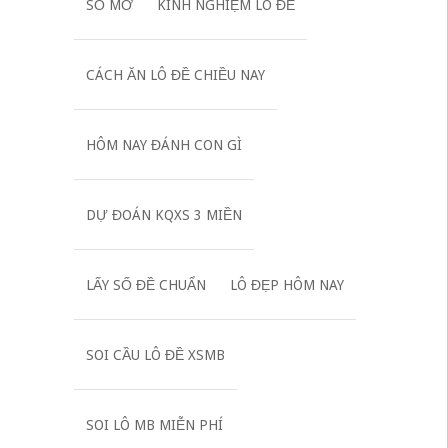
SỔ MƠ
KINH NGHIỆM LÔ ĐỀ
CÁCH ĂN LÔ ĐỀ CHIỀU NAY
HÔM NAY ĐÁNH CON GÌ
DỰ ĐOÁN KQXS 3 MIỀN
LẤY SỐ ĐỀ CHUẨN
LÔ ĐẸP HÔM NAY
SOI CẦU LÔ ĐỀ XSMB
SOI LÔ MB MIỄN PHÍ