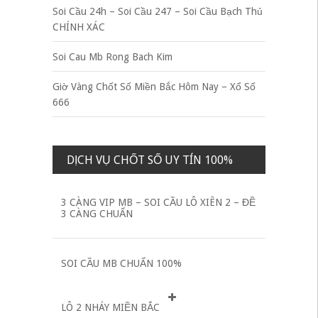
Soi Cầu 24h – Soi Cầu 247 – Soi Cầu Bạch Thủ
CHÍNH XÁC
Soi Cau Mb Rong Bach Kim
Giờ Vàng Chốt Số Miền Bắc Hôm Nay – Xổ Số
666
DỊCH VỤ CHỐT SỐ UY TÍN 100%
3 CÀNG VIP MB – SOI CẦU LÔ XIÊN 2 – ĐỀ
3 CÀNG CHUẨN
SOI CẦU MB CHUẨN 100%
LÔ 2 NHÁY MIỀN BẮC