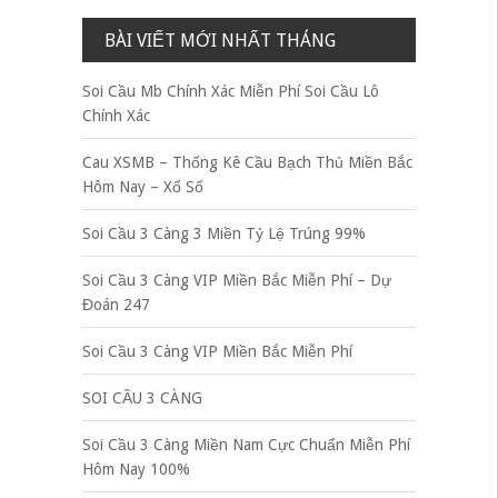
BÀI VIẾT MỚI NHẤT THÁNG
Soi Cầu Mb Chính Xác Miễn Phí Soi Cầu Lô
Chính Xác
Cau XSMB – Thống Kê Cầu Bạch Thủ Miền Bắc
Hôm Nay – Xổ Số
Soi Cầu 3 Càng 3 Miền Tỷ Lệ Trúng 99%
Soi Cầu 3 Càng VIP Miền Bắc Miễn Phí – Dự
Đoán 247
Soi Cầu 3 Càng VIP Miền Bắc Miễn Phí
SOI CẦU 3 CÀNG
Soi Cầu 3 Càng Miền Nam Cực Chuẩn Miễn Phí
Hôm Nay 100%