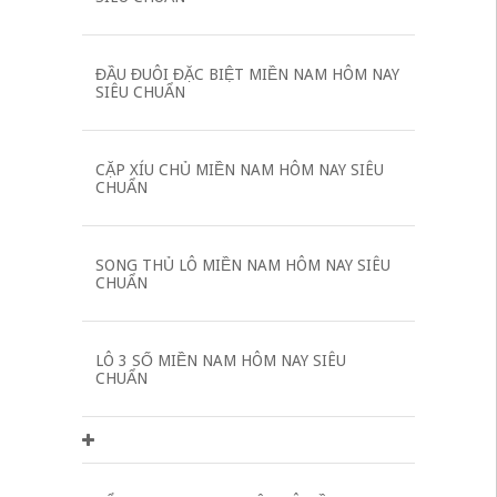
ĐẦU ĐUÔI ĐẶC BIỆT MIỀN NAM HÔM NAY
SIÊU CHUẨN
CẶP XÍU CHỦ MIỀN NAM HÔM NAY SIÊU
CHUẨN
SONG THỦ LÔ MIỀN NAM HÔM NAY SIÊU
CHUẨN
LÔ 3 SỐ MIỀN NAM HÔM NAY SIÊU
CHUẨN