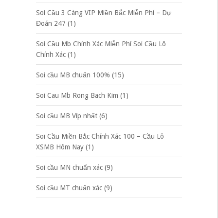
Soi Cầu 3 Càng VIP Miền Bắc Miễn Phí – Dự
Đoán 247
(1)
Soi Cầu Mb Chính Xác Miễn Phí Soi Cầu Lô
Chính Xác
(1)
Soi cầu MB chuẩn 100%
(15)
Soi Cau Mb Rong Bach Kim
(1)
Soi cầu MB Víp nhất
(6)
Soi Cầu Miền Bắc Chính Xác 100 – Cầu Lô
XSMB Hôm Nay
(1)
Soi cầu MN chuẩn xác
(9)
Soi cầu MT chuẩn xác
(9)