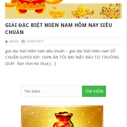
GIẢI ĐẶC BIỆT MIỀN NAM HÔM NAY SIÊU
CHUẨN
admin
23/08/2021
giải đặc biệt miền nam siêu chuẩn – giải đặc biệt miền nam SỐ
CHUẨN SUPER VIP: 100% ĂN TỐI NAY MẬT BÁO TỪ TRƯỜNG
QUAY Bạn chơi mà chưa […]
Tìm
kiếm
cho: