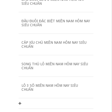
SIÊU CHUẨN
ĐẦU ĐUÔI ĐẶC BIỆT MIỀN NAM HÔM NAY
SIÊU CHUẨN
CẶP XÍU CHỦ MIỀN NAM HÔM NAY SIÊU
CHUẨN
SONG THỦ LÔ MIỀN NAM HÔM NAY SIÊU
CHUẨN
LÔ 3 SỐ MIỀN NAM HÔM NAY SIÊU
CHUẨN