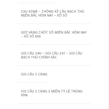
CAU XSMB – THỐNG KÊ CẦU BẠCH THỦ
MIỀN BẮC HÔM NAY – XỔ SỐ
GIỜ VÀNG CHỐT SỐ MIỀN BẮC HÔM NAY
– XỔ SỐ 666
SOI CẦU 24H – SOI CẦU 247 – SOI CẦU
BẠCH THỦ CHÍNH XÁC
SOI CẦU 3 CÀNG
SOI CẦU 3 CÀNG 3 MIỀN TỶ LỆ TRÚNG
99%