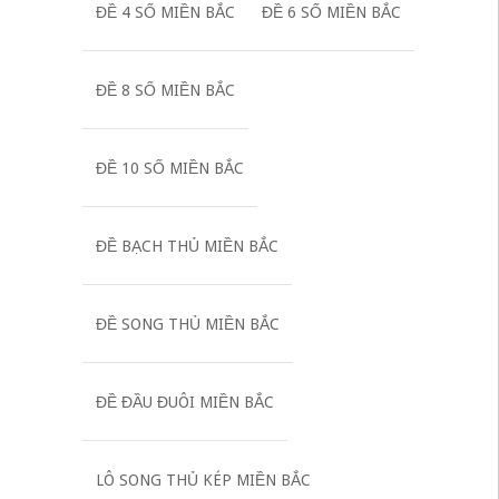
ĐỀ 4 SỐ MIỀN BẮC
ĐỀ 6 SỐ MIỀN BẮC
ĐỀ 8 SỐ MIỀN BẮC
ĐỀ 10 SỐ MIỀN BẮC
ĐỀ BẠCH THỦ MIỀN BẮC
ĐỀ SONG THỦ MIỀN BẮC
ĐỀ ĐẦU ĐUÔI MIỀN BẮC
LÔ SONG THỦ KÉP MIỀN BẮC