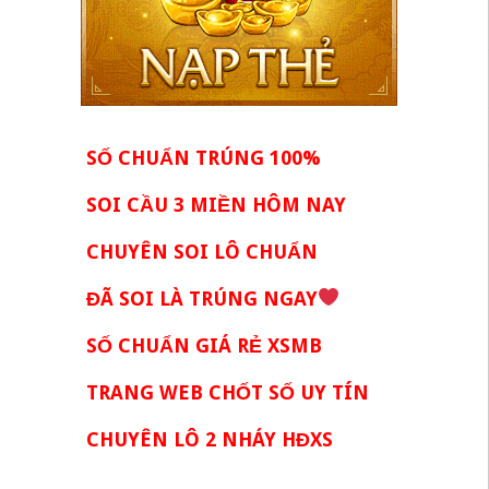
SỐ CHUẨN TRÚNG 100%
SOI CẦU 3 MIỀN HÔM NAY
CHUYÊN SOI LÔ CHUẨN
ĐÃ SOI LÀ TRÚNG NGAY
SỐ CHUẨN GIÁ RẺ XSMB
TRANG WEB CHỐT SỐ UY TÍN
CHUYÊN LÔ 2 NHÁY HĐXS