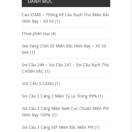
DANH MỤC
Cau XSMB – Thống Kê Cầu Bạch Thủ Miền Bắc
Hôm Nay – Xổ Số
(1)
Chưa phân loại
(4)
Giờ Vàng Chốt Số Miền Bắc Hôm Nay – Xổ Số
666
(1)
Soi Cầu 24h – Soi Cầu 247 – Soi Cầu Bạch Thủ
CHÍNH XÁC
(1)
SOI CẦU 3 CÀNG
(1)
Soi Cầu 3 Càng 3 Miền Tỷ Lệ Trúng 99%
(1)
Soi Cầu 3 Càng Miền Nam Cực Chuẩn Miễn Phí
Hôm Nay 100%
(1)
Soi Cầu 3 Càng VIP Miền Bắc Miễn Phí
(1)