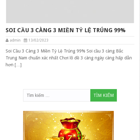
SOI CẦU 3 CÀNG 3 MIỀN TỶ LỆ TRÚNG 99%
admin
13/02/2023
Soi Cầu 3 Càng 3 Miền Tỷ Lệ Trúng 99% Soi cầu 3 càng Bắc
Trung Nam chuẩn xác nhất Chơi lô đề 3 càng ngày càng hấp dẫn
hơn […]
Tìm
kiếm
cho: