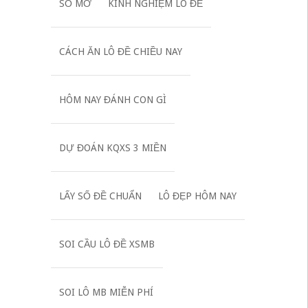
SỔ MƠ
KINH NGHIỆM LÔ ĐỀ
CÁCH ĂN LÔ ĐỀ CHIỀU NAY
HÔM NAY ĐÁNH CON GÌ
DỰ ĐOÁN KQXS 3 MIỀN
LẤY SỐ ĐỀ CHUẨN
LÔ ĐẸP HÔM NAY
SOI CẦU LÔ ĐỀ XSMB
SOI LÔ MB MIỄN PHÍ