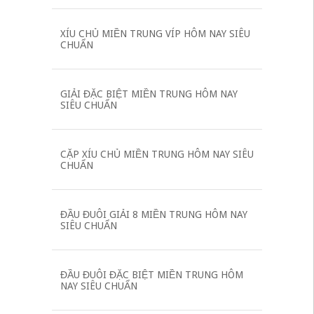
XÍU CHỦ MIỀN TRUNG VÍP HÔM NAY SIÊU
CHUẨN
GIẢI ĐẶC BIỆT MIỀN TRUNG HÔM NAY
SIÊU CHUẨN
CẶP XÍU CHỦ MIỀN TRUNG HÔM NAY SIÊU
CHUẨN
ĐẦU ĐUÔI GIẢI 8 MIỀN TRUNG HÔM NAY
SIÊU CHUẨN
ĐẦU ĐUÔI ĐẶC BIỆT MIỀN TRUNG HÔM
NAY SIÊU CHUẨN