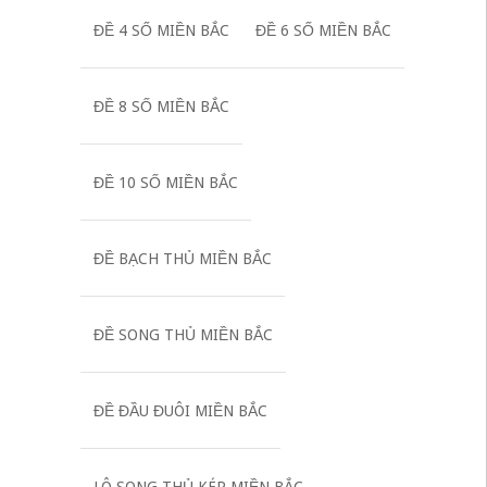
ĐỀ 4 SỐ MIỀN BẮC
ĐỀ 6 SỐ MIỀN BẮC
ĐỀ 8 SỐ MIỀN BẮC
ĐỀ 10 SỐ MIỀN BẮC
ĐỀ BẠCH THỦ MIỀN BẮC
ĐỀ SONG THỦ MIỀN BẮC
ĐỀ ĐẦU ĐUÔI MIỀN BẮC
LÔ SONG THỦ KÉP MIỀN BẮC