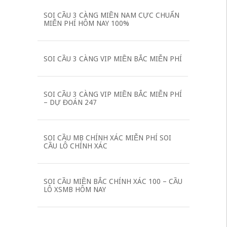
SOI CẦU 3 CÀNG MIỀN NAM CỰC CHUẨN
MIỄN PHÍ HÔM NAY 100%
SOI CẦU 3 CÀNG VIP MIỀN BẮC MIỄN PHÍ
SOI CẦU 3 CÀNG VIP MIỀN BẮC MIỄN PHÍ
– DỰ ĐOÁN 247
SOI CẦU MB CHÍNH XÁC MIỄN PHÍ SOI
CẦU LÔ CHÍNH XÁC
SOI CẦU MIỀN BẮC CHÍNH XÁC 100 – CẦU
LÔ XSMB HÔM NAY