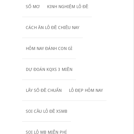
SỔ MƠ
KINH NGHIỆM LÔ ĐỀ
CÁCH ĂN LÔ ĐỀ CHIỀU NAY
HÔM NAY ĐÁNH CON GÌ
DỰ ĐOÁN KQXS 3 MIỀN
LẤY SỐ ĐỀ CHUẨN
LÔ ĐẸP HÔM NAY
SOI CẦU LÔ ĐỀ XSMB
SOI LÔ MB MIỄN PHÍ