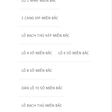
LÔ 2 NHÁY MIỀN BẮC
3 CÀNG VIP MIỀN BẮC
LÔ BẠCH THỦ KÉP MIỀN BẮC
LÔ 4 SỐ MIỀN BẮC
LÔ 6 SỐ MIỀN BẮC
LÔ 8 SỐ MIỀN BẮC
DÀN LÔ 10 SỐ MIỀN BẮC
LÔ BẠCH THỦ MIỀN BẮC