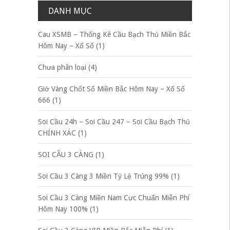
DANH MỤC
Cau XSMB – Thống Kê Cầu Bạch Thủ Miền Bắc
Hôm Nay – Xổ Số
(1)
Chưa phân loại
(4)
Giờ Vàng Chốt Số Miền Bắc Hôm Nay – Xổ Số
666
(1)
Soi Cầu 24h – Soi Cầu 247 – Soi Cầu Bạch Thủ
CHÍNH XÁC
(1)
SOI CẦU 3 CÀNG
(1)
Soi Cầu 3 Càng 3 Miền Tỷ Lệ Trúng 99%
(1)
Soi Cầu 3 Càng Miền Nam Cực Chuẩn Miễn Phí
Hôm Nay 100%
(1)