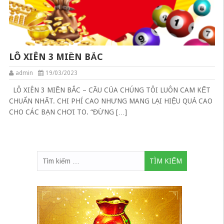
LÔ XIÊN 3 MIỀN BẮC
admin
19/03/2023
LÔ XIÊN 3 MIỀN BẮC – CẦU CỦA CHÚNG TÔI LUÔN CAM KẾT
CHUẨN NHẤT. CHI PHÍ CAO NHƯNG MANG LẠI HIỆU QUẢ CAO
CHO CÁC BẠN CHƠI TO. “ĐỪNG […]
Tìm
kiếm
cho: