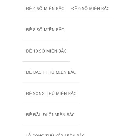
ĐỀ 4 SỐ MIỀN BẮC
ĐỀ 6 SỐ MIỀN BẮC
ĐỀ 8 SỐ MIỀN BẮC
ĐỀ 10 SỐ MIỀN BẮC
ĐỀ BẠCH THỦ MIỀN BẮC
ĐỀ SONG THỦ MIỀN BẮC
ĐỀ ĐẦU ĐUÔI MIỀN BẮC
LÔ SONG THỦ KÉP MIỀN BẮC