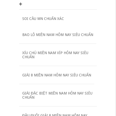
SOI CẦU MN CHUẨN XÁC
BAO LÔ MIỀN NAM HÔM NAY SIÊU CHUẨN
XÍU CHỦ MIỀN NAM VÍP HÔM NAY SIÊU
CHUẨN
GIẢI 8 MIỀN NAM HÔM NAY SIÊU CHUẨN
GIẢI ĐẶC BIỆT MIỀN NAM HÔM NAY SIÊU
CHUẨN
ĐẦU ĐUÔI GIẢI 8 MIỀN NAM HÔM NAY