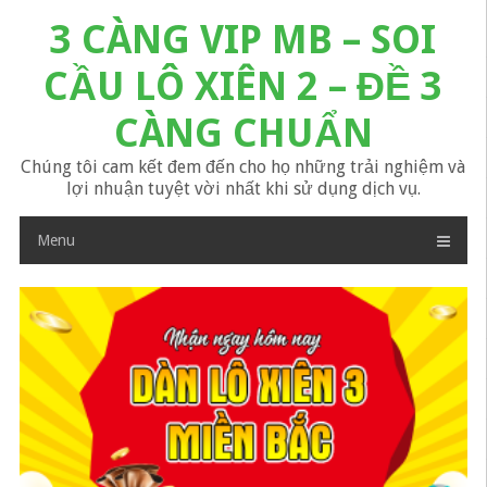
Skip
3 CÀNG VIP MB – SOI
to
content
CẦU LÔ XIÊN 2 – ĐỀ 3
CÀNG CHUẨN
Chúng tôi cam kết đem đến cho họ những trải nghiệm và
lợi nhuận tuyệt vời nhất khi sử dụng dịch vụ.
Menu