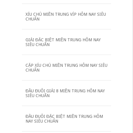
XÍU CHỦ MIỀN TRUNG VÍP HÔM NAY SIÊU
CHUẨN
GIẢI ĐẶC BIỆT MIỀN TRUNG HÔM NAY
SIÊU CHUẨN
CẶP XÍU CHỦ MIỀN TRUNG HÔM NAY SIÊU
CHUẨN
ĐẦU ĐUÔI GIẢI 8 MIỀN TRUNG HÔM NAY
SIÊU CHUẨN
ĐẦU ĐUÔI ĐẶC BIỆT MIỀN TRUNG HÔM
NAY SIÊU CHUẨN