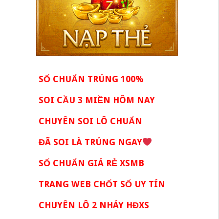
SỐ CHUẨN TRÚNG 100%
SOI CẦU 3 MIỀN HÔM NAY
CHUYÊN SOI LÔ CHUẨN
ĐÃ SOI LÀ TRÚNG NGAY
SỐ CHUẨN GIÁ RẺ XSMB
TRANG WEB CHỐT SỐ UY TÍN
CHUYÊN LÔ 2 NHÁY HĐXS