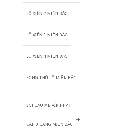
LÔ XIÊN 2 MIỀN BẮC
LÔ XIÊN 3 MIỀN BẮC
LÔ XIÊN 4 MIỀN BẮC
SONG THỦ LÔ MIỀN BẮC
SOI CẦU MB VÍP NHẤT
CẶP 3 CÀNG MIỀN BẮC