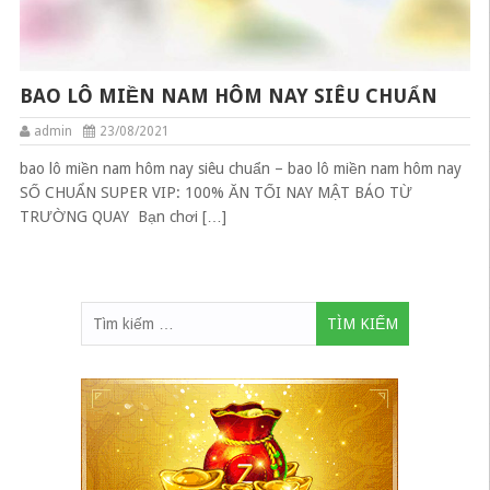
BAO LÔ MIỀN NAM HÔM NAY SIÊU CHUẨN
admin
23/08/2021
bao lô miền nam hôm nay siêu chuẩn – bao lô miền nam hôm nay
SỐ CHUẨN SUPER VIP: 100% ĂN TỐI NAY MẬT BÁO TỪ
TRƯỜNG QUAY Bạn chơi […]
Tìm
kiếm
cho: