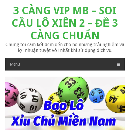
Skip
3 CÀNG VIP MB – SOI
to
content
CẦU LÔ XIÊN 2 – ĐỀ 3
CÀNG CHUẨN
Chúng tôi cam kết đem đến cho họ những trải nghiệm và
lợi nhuận tuyệt vời nhất khi sử dụng dịch vụ.
Menu