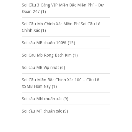
Soi Cầu 3 Càng VIP Miền Bắc Miễn Phí – Dự
Đoán 247
(1)
Soi Cầu Mb Chính Xác Miễn Phí Soi Cầu Lô
Chính Xác
(1)
Soi cầu MB chuẩn 100%
(15)
Soi Cau Mb Rong Bach Kim
(1)
Soi cầu MB Víp nhất
(6)
Soi Cầu Miền Bắc Chính Xác 100 – Cầu Lô
XSMB Hôm Nay
(1)
Soi cầu MN chuẩn xác
(9)
Soi cầu MT chuẩn xác
(9)