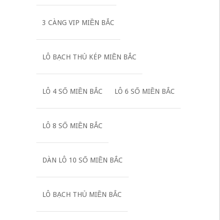
3 CÀNG VIP MIỀN BẮC
LÔ BẠCH THỦ KÉP MIỀN BẮC
LÔ 4 SỐ MIỀN BẮC
LÔ 6 SỐ MIỀN BẮC
LÔ 8 SỐ MIỀN BẮC
DÀN LÔ 10 SỐ MIỀN BẮC
LÔ BẠCH THỦ MIỀN BẮC