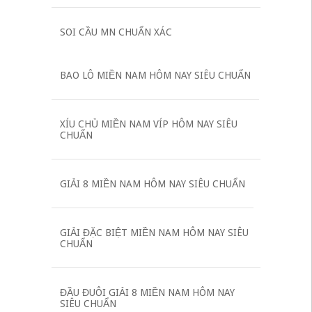
SOI CẦU MN CHUẨN XÁC
BAO LÔ MIỀN NAM HÔM NAY SIÊU CHUẨN
XÍU CHỦ MIỀN NAM VÍP HÔM NAY SIÊU
CHUẨN
GIẢI 8 MIỀN NAM HÔM NAY SIÊU CHUẨN
GIẢI ĐẶC BIỆT MIỀN NAM HÔM NAY SIÊU
CHUẨN
ĐẦU ĐUÔI GIẢI 8 MIỀN NAM HÔM NAY
SIÊU CHUẨN