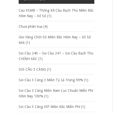
Cau XSMB – Thống Kê Cầu Bạch Thủ Miền Bắc
Hôm Nay – Xổ Số
(1)
Chưa phân loại
(4)
Giờ Vàng Chốt Số Miền Bắc Hôm Nay – Xổ Số
666
(1)
Soi Cầu 24h – Soi Cầu 247 – Soi Cầu Bạch Thủ
CHÍNH XÁC
(1)
SOI CẦU 3 CÀNG
(1)
Soi Cầu 3 Càng 3 Miền Tỷ Lệ Trúng 99%
(1)
Soi Cầu 3 Càng Miền Nam Cực Chuẩn Miễn Phí
Hôm Nay 100%
(1)
Soi Cầu 3 Càng VIP Miền Bắc Miễn Phí
(1)