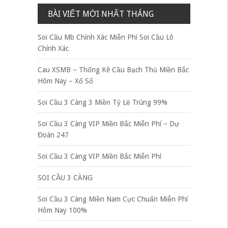
BÀI VIẾT MỚI NHẤT THÁNG
Soi Cầu Mb Chính Xác Miễn Phí Soi Cầu Lô
Chính Xác
Cau XSMB – Thống Kê Cầu Bạch Thủ Miền Bắc
Hôm Nay – Xổ Số
Soi Cầu 3 Càng 3 Miền Tỷ Lệ Trúng 99%
Soi Cầu 3 Càng VIP Miền Bắc Miễn Phí – Dự
Đoán 247
Soi Cầu 3 Càng VIP Miền Bắc Miễn Phí
SOI CẦU 3 CÀNG
Soi Cầu 3 Càng Miền Nam Cực Chuẩn Miễn Phí
Hôm Nay 100%