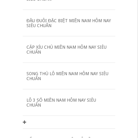
ĐẦU ĐUÔI ĐẶC BIỆT MIỀN NAM HÔM NAY
SIÊU CHUẨN
CẶP XÍU CHỦ MIỀN NAM HÔM NAY SIÊU
CHUẨN
SONG THỦ LÔ MIỀN NAM HÔM NAY SIÊU
CHUẨN
LÔ 3 SỐ MIỀN NAM HÔM NAY SIÊU
CHUẨN