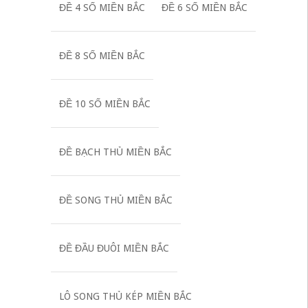
ĐỀ 4 SỐ MIỀN BẮC
ĐỀ 6 SỐ MIỀN BẮC
ĐỀ 8 SỐ MIỀN BẮC
ĐỀ 10 SỐ MIỀN BẮC
ĐỀ BẠCH THỦ MIỀN BẮC
ĐỀ SONG THỦ MIỀN BẮC
ĐỀ ĐẦU ĐUÔI MIỀN BẮC
LÔ SONG THỦ KÉP MIỀN BẮC