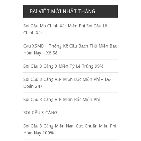
BÀI VIẾT MỚI NHẤT THÁNG
Soi Cầu Mb Chính Xác Miễn Phí Soi Cầu Lô
Chính Xác
Cau XSMB – Thống Kê Cầu Bạch Thủ Miền Bắc
Hôm Nay – Xổ Số
Soi Cầu 3 Càng 3 Miền Tỷ Lệ Trúng 99%
Soi Cầu 3 Càng VIP Miền Bắc Miễn Phí – Dự
Đoán 247
Soi Cầu 3 Càng VIP Miền Bắc Miễn Phí
SOI CẦU 3 CÀNG
Soi Cầu 3 Càng Miền Nam Cực Chuẩn Miễn Phí
Hôm Nay 100%