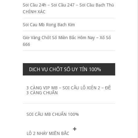
Soi Cầu 24h – Soi Cầu 247 – Soi Cầu Bạch Thủ
CHÍNH XÁC
Soi Cau Mb Rong Bach Kim
Giờ Vàng Chốt Số Miền Bắc Hôm Nay – Xổ Số
666
DỊCH VỤ CHỐT SỐ UY TÍN 100%
3 CÀNG VIP MB – SOI CẦU LÔ XIÊN 2 – ĐỀ
3 CÀNG CHUẨN
SOI CẦU MB CHUẨN 100%
LÔ 2 NHÁY MIỀN BẮC