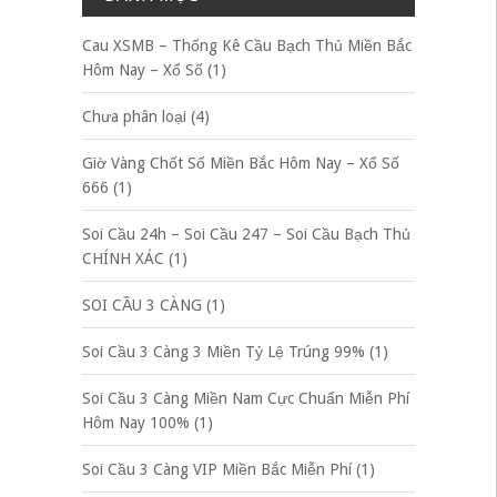
Cau XSMB – Thống Kê Cầu Bạch Thủ Miền Bắc
Hôm Nay – Xổ Số
(1)
Chưa phân loại
(4)
Giờ Vàng Chốt Số Miền Bắc Hôm Nay – Xổ Số
666
(1)
Soi Cầu 24h – Soi Cầu 247 – Soi Cầu Bạch Thủ
CHÍNH XÁC
(1)
SOI CẦU 3 CÀNG
(1)
Soi Cầu 3 Càng 3 Miền Tỷ Lệ Trúng 99%
(1)
Soi Cầu 3 Càng Miền Nam Cực Chuẩn Miễn Phí
Hôm Nay 100%
(1)
Soi Cầu 3 Càng VIP Miền Bắc Miễn Phí
(1)