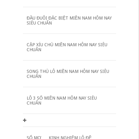
ĐẦU ĐUÔI ĐẶC BIỆT MIỀN NAM HÔM NAY
SIÊU CHUẨN
CẶP XÍU CHỦ MIỀN NAM HÔM NAY SIÊU
CHUẨN
SONG THỦ LÔ MIỀN NAM HÔM NAY SIÊU
CHUẨN
LÔ 3 SỐ MIỀN NAM HÔM NAY SIÊU
CHUẨN
SỔ MƠ
KINH NGHIỆM LÔ ĐỀ