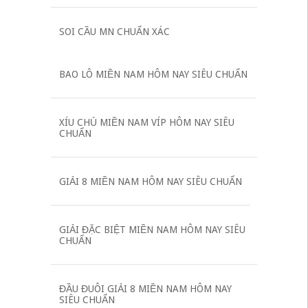
SOI CẦU MN CHUẨN XÁC
BAO LÔ MIỀN NAM HÔM NAY SIÊU CHUẨN
XÍU CHỦ MIỀN NAM VÍP HÔM NAY SIÊU
CHUẨN
GIẢI 8 MIỀN NAM HÔM NAY SIÊU CHUẨN
GIẢI ĐẶC BIỆT MIỀN NAM HÔM NAY SIÊU
CHUẨN
ĐẦU ĐUÔI GIẢI 8 MIỀN NAM HÔM NAY
SIÊU CHUẨN