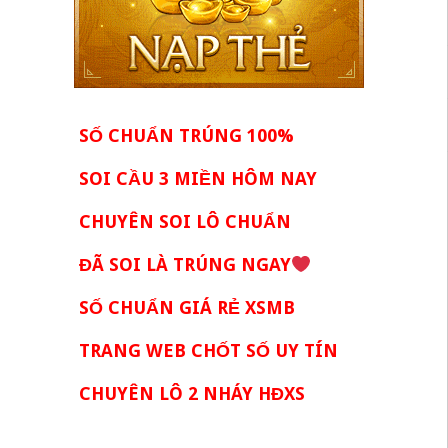
SỐ CHUẨN TRÚNG 100%
SOI CẦU 3 MIỀN HÔM NAY
CHUYÊN SOI LÔ CHUẨN
ĐÃ SOI LÀ TRÚNG NGAY
SỐ CHUẨN GIÁ RẺ XSMB
TRANG WEB CHỐT SỐ UY TÍN
CHUYÊN LÔ 2 NHÁY HĐXS