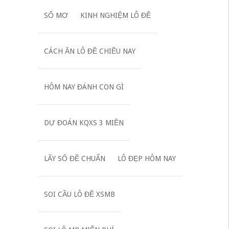
SỔ MƠ
KINH NGHIỆM LÔ ĐỀ
CÁCH ĂN LÔ ĐỀ CHIỀU NAY
HÔM NAY ĐÁNH CON GÌ
DỰ ĐOÁN KQXS 3 MIỀN
LẤY SỐ ĐỀ CHUẨN
LÔ ĐẸP HÔM NAY
SOI CẦU LÔ ĐỀ XSMB