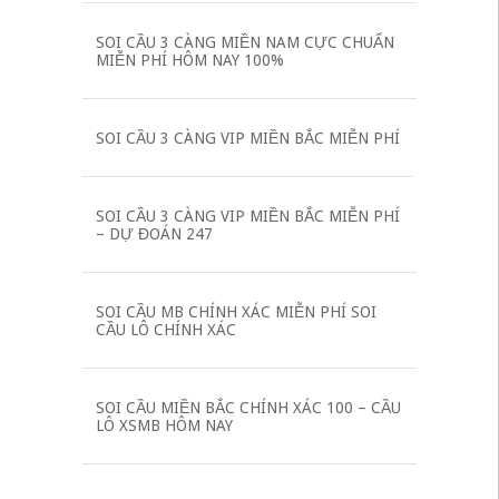
SOI CẦU 3 CÀNG MIỀN NAM CỰC CHUẨN
MIỄN PHÍ HÔM NAY 100%
SOI CẦU 3 CÀNG VIP MIỀN BẮC MIỄN PHÍ
SOI CẦU 3 CÀNG VIP MIỀN BẮC MIỄN PHÍ
– DỰ ĐOÁN 247
SOI CẦU MB CHÍNH XÁC MIỄN PHÍ SOI
CẦU LÔ CHÍNH XÁC
SOI CẦU MIỀN BẮC CHÍNH XÁC 100 – CẦU
LÔ XSMB HÔM NAY