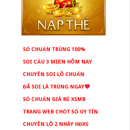
SỐ CHUẨN TRÚNG 100%
SOI CẦU 3 MIỀN HÔM NAY
CHUYÊN SOI LÔ CHUẨN
ĐÃ SOI LÀ TRÚNG NGAY
SỐ CHUẨN GIÁ RẺ XSMB
TRANG WEB CHỐT SỐ UY TÍN
CHUYÊN LÔ 2 NHÁY HĐXS