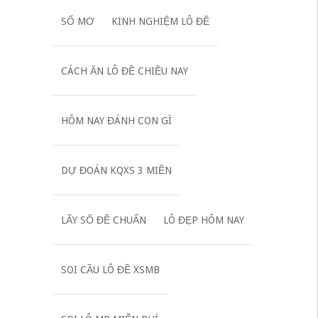
SỔ MƠ
KINH NGHIỆM LÔ ĐỀ
CÁCH ĂN LÔ ĐỀ CHIỀU NAY
HÔM NAY ĐÁNH CON GÌ
DỰ ĐOÁN KQXS 3 MIỀN
LẤY SỐ ĐỀ CHUẨN
LÔ ĐẸP HÔM NAY
SOI CẦU LÔ ĐỀ XSMB