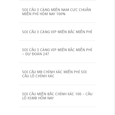
SOI CẦU 3 CÀNG MIỀN NAM CỰC CHUẨN
MIỄN PHÍ HÔM NAY 100%
SOI CẦU 3 CÀNG VIP MIỀN BẮC MIỄN PHÍ
SOI CẦU 3 CÀNG VIP MIỀN BẮC MIỄN PHÍ
– DỰ ĐOÁN 247
SOI CẦU MB CHÍNH XÁC MIỄN PHÍ SOI
CẦU LÔ CHÍNH XÁC
SOI CẦU MIỀN BẮC CHÍNH XÁC 100 – CẦU
LÔ XSMB HÔM NAY