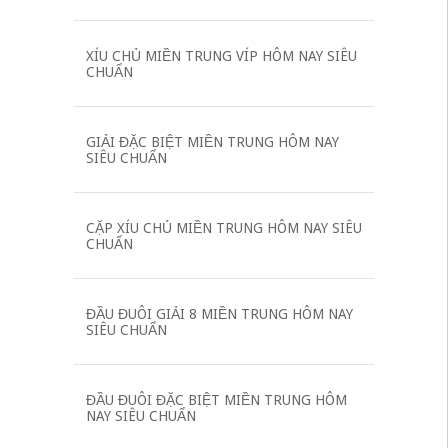
XÍU CHỦ MIỀN TRUNG VÍP HÔM NAY SIÊU
CHUẨN
GIẢI ĐẶC BIỆT MIỀN TRUNG HÔM NAY
SIÊU CHUẨN
CẶP XÍU CHỦ MIỀN TRUNG HÔM NAY SIÊU
CHUẨN
ĐẦU ĐUÔI GIẢI 8 MIỀN TRUNG HÔM NAY
SIÊU CHUẨN
ĐẦU ĐUÔI ĐẶC BIỆT MIỀN TRUNG HÔM
NAY SIÊU CHUẨN