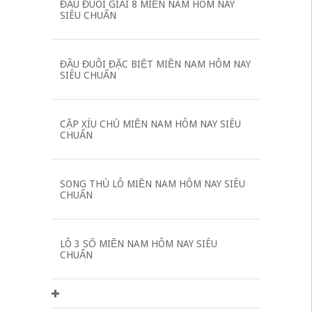
ĐẦU ĐUÔI GIẢI 8 MIỀN NAM HÔM NAY
SIÊU CHUẨN
ĐẦU ĐUÔI ĐẶC BIỆT MIỀN NAM HÔM NAY
SIÊU CHUẨN
CẶP XÍU CHỦ MIỀN NAM HÔM NAY SIÊU
CHUẨN
SONG THỦ LÔ MIỀN NAM HÔM NAY SIÊU
CHUẨN
LÔ 3 SỐ MIỀN NAM HÔM NAY SIÊU
CHUẨN