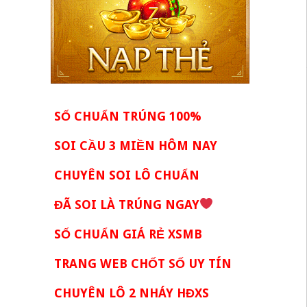
SỐ CHUẨN TRÚNG 100%
SOI CẦU 3 MIỀN HÔM NAY
CHUYÊN SOI LÔ CHUẨN
ĐÃ SOI LÀ TRÚNG NGAY
SỐ CHUẨN GIÁ RẺ XSMB
TRANG WEB CHỐT SỐ UY TÍN
CHUYÊN LÔ 2 NHÁY HĐXS