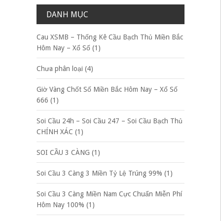
DANH MỤC
Cau XSMB – Thống Kê Cầu Bạch Thủ Miền Bắc
Hôm Nay – Xổ Số
(1)
Chưa phân loại
(4)
Giờ Vàng Chốt Số Miền Bắc Hôm Nay – Xổ Số
666
(1)
Soi Cầu 24h – Soi Cầu 247 – Soi Cầu Bạch Thủ
CHÍNH XÁC
(1)
SOI CẦU 3 CÀNG
(1)
Soi Cầu 3 Càng 3 Miền Tỷ Lệ Trúng 99%
(1)
Soi Cầu 3 Càng Miền Nam Cực Chuẩn Miễn Phí
Hôm Nay 100%
(1)