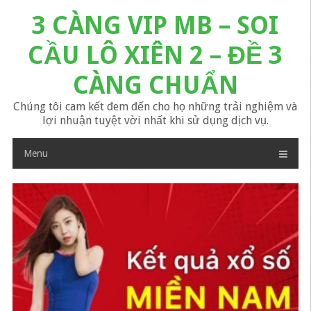
Skip
3 CÀNG VIP MB – SOI
to
content
CẦU LÔ XIÊN 2 – ĐỀ 3
CÀNG CHUẨN
Chúng tôi cam kết đem đến cho họ những trải nghiệm và
lợi nhuận tuyệt vời nhất khi sử dụng dịch vụ.
Menu