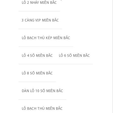
LÔ 2 NHÁY MIỀN BẮC
3 CÀNG VIP MIỀN BẮC
LÔ BẠCH THỦ KÉP MIỀN BẮC
LÔ 4 SỐ MIỀN BẮC
LÔ 6 SỐ MIỀN BẮC
LÔ 8 SỐ MIỀN BẮC
DÀN LÔ 10 SỐ MIỀN BẮC
LÔ BẠCH THỦ MIỀN BẮC