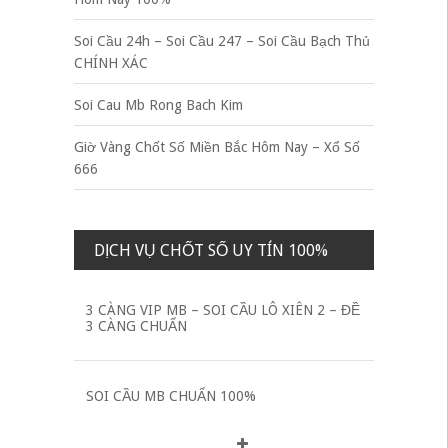
Soi Cầu 24h – Soi Cầu 247 – Soi Cầu Bạch Thủ
CHÍNH XÁC
Soi Cau Mb Rong Bach Kim
Giờ Vàng Chốt Số Miền Bắc Hôm Nay – Xổ Số
666
DỊCH VỤ CHỐT SỐ UY TÍN 100%
3 CÀNG VIP MB – SOI CẦU LÔ XIÊN 2 – ĐỀ
3 CÀNG CHUẨN
SOI CẦU MB CHUẨN 100%