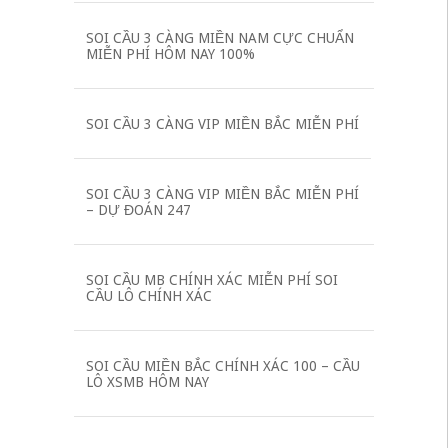
SOI CẦU 3 CÀNG MIỀN NAM CỰC CHUẨN
MIỄN PHÍ HÔM NAY 100%
SOI CẦU 3 CÀNG VIP MIỀN BẮC MIỄN PHÍ
SOI CẦU 3 CÀNG VIP MIỀN BẮC MIỄN PHÍ
– DỰ ĐOÁN 247
SOI CẦU MB CHÍNH XÁC MIỄN PHÍ SOI
CẦU LÔ CHÍNH XÁC
SOI CẦU MIỀN BẮC CHÍNH XÁC 100 – CẦU
LÔ XSMB HÔM NAY