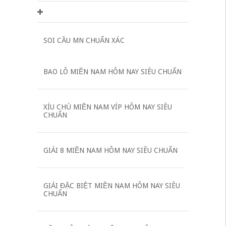
SOI CẦU MN CHUẨN XÁC
BAO LÔ MIỀN NAM HÔM NAY SIÊU CHUẨN
XÍU CHỦ MIỀN NAM VÍP HÔM NAY SIÊU
CHUẨN
GIẢI 8 MIỀN NAM HÔM NAY SIÊU CHUẨN
GIẢI ĐẶC BIỆT MIỀN NAM HÔM NAY SIÊU
CHUẨN