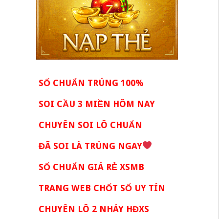
SỐ CHUẨN TRÚNG 100%
SOI CẦU 3 MIỀN HÔM NAY
CHUYÊN SOI LÔ CHUẨN
ĐÃ SOI LÀ TRÚNG NGAY
SỐ CHUẨN GIÁ RẺ XSMB
TRANG WEB CHỐT SỐ UY TÍN
CHUYÊN LÔ 2 NHÁY HĐXS